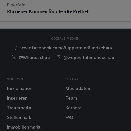
Elberfeld
Ein neuer Brunnen für die Alte Freiheit
Ein neuer Brunnen für die Alte Freiheit
SOZIALE MEDIEN
www.facebook.com/WuppertalerRundschau/
@WRundschau
@wuppertalerrundschau
SERVICES
VERLAG
Reklamation
Mediadaten
Inserieren
Team
Trauerportal
Karriere
Stellenmarkt
FAQ
Immobilienmarkt