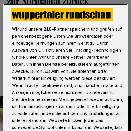
zur Normalität zurück“
Wuppertal
·
Der Wuppertaler FDP-
Bundestagsabgeordnete Manfred Todtenhausen
unterstützt das am Freitag (18. März 2022) vom
Wir und unsere
218
-Partner speichern und greifen auf
Bundestag mit den Stimmen von SPD, Grünen und FDP
personenbezogene Daten wie Browserdaten oder
beschlossene Gesetz zur Änderung des
eindeutige Kennungen auf Ihrem Gerät zu. Durch
Infektionsschutzgesetzes und weiterer Vorschriften.
Auswahl von OK aktivieren Sie Tracking-Technologien
für die unter „Wir und unsere Partner verarbeiten
Daten, um Ihnen Dienste bereitzustellen“ aufgeführten
18.03.2022 , 15:00 Uhr
Eine Minute Lesezeit
Zwecke. Durch Auswahl von Alle ablehnen oder
Widerruf Ihrer Einwilligung werden diese deaktiviert.
Wenn Tracker deaktiviert sind, sind manche Inhalte und
Anzeigen möglicherweise nicht mehr so relevant für
Sie. Sie können dieses Menü jederzeit wieder aufrufen,
um Ihre Einstellungen zu ändern oder Ihre Einwilligung
zu widerrufen, indem Sie auf den Link Einstellungen am
unteren Rand der Webseite klicken [oder das
schwebende Symbol unten links auf der Webseite, falls