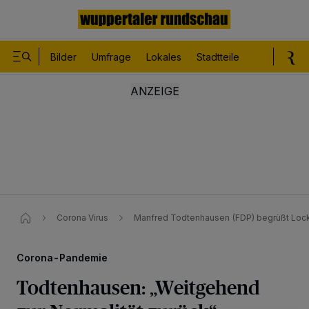
Bilder
Umfrage
Lokales
Stadtteile
Sport
Le
Corona Virus
Manfred Todtenhausen (FDP) begrüßt Lo
Corona-Pandemie
Todtenhausen: „Weitgehend