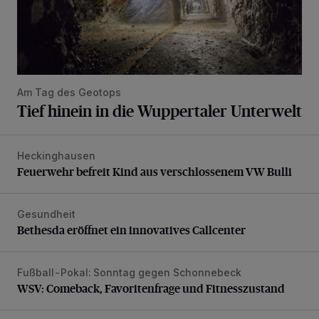
Am Tag des Geotops
Tief hinein in die Wuppertaler Unterwelt
Heckinghausen
Feuerwehr befreit Kind aus verschlossenem VW Bulli
Feuerwehr befreit Kind aus verschlossenem VW Bulli
Gesundheit
Bethesda eröffnet ein innovatives Callcenter
Bethesda eröffnet ein innovatives Callcenter
Fußball-Pokal: Sonntag gegen Schonnebeck
WSV: Comeback, Favoritenfrage und Fitnesszustand
WSV: Comeback, Favoritenfrage und Fitnesszustand