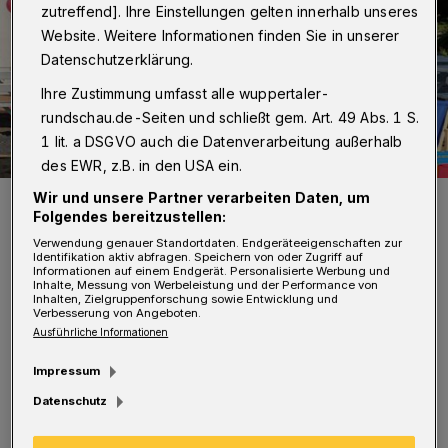
zutreffend]. Ihre Einstellungen gelten innerhalb unseres
Website. Weitere Informationen finden Sie in unserer
Datenschutzerklärung.
Ihre Zustimmung umfasst alle wuppertaler-
rundschau.de-Seiten und schließt gem. Art. 49 Abs. 1 S.
1 lit. a DSGVO auch die Datenverarbeitung außerhalb
des EWR, z.B. in den USA ein.
Wir und unsere Partner verarbeiten Daten, um
Manfred Todtenhausen (li.) mit FDP-Chef Christian Lindner (Bild aus
dem Wahlkampf im September 2021).
Folgendes bereitzustellen:
Foto: Christoph Petersen
Verwendung genauer Standortdaten. Endgeräteeigenschaften zur
Identifikation aktiv abfragen. Speichern von oder Zugriff auf
Informationen auf einem Endgerät. Personalisierte Werbung und
Inhalte, Messung von Werbeleistung und der Performance von
Inhalten, Zielgruppenforschung sowie Entwicklung und
Verbesserung von Angeboten.
Ausführliche Informationen
„Mit dem neuen Infektionsschutzgesetz
Impressum
kehren wir weitgehend zur Normalität
Datenschutz
zurück“, so der 70-Jährige. Dies sei