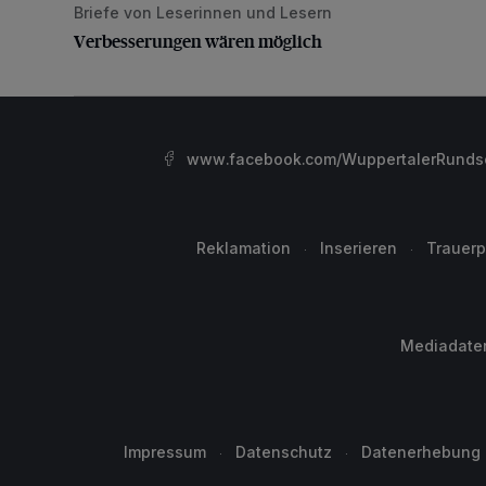
Briefe von Leserinnen und Lesern
Verbesserungen wären möglich
Verbesserungen wären möglich
www.facebook.com/WuppertalerRunds
Reklamation
Inserieren
Trauerp
Mediadate
Impressum
Datenschutz
Datenerhebung