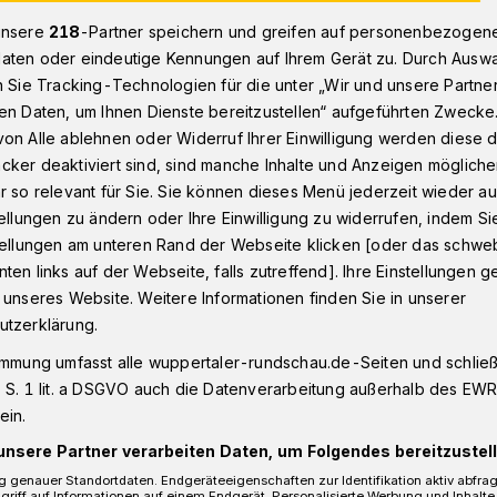
unsere
218
-Partner speichern und greifen auf personenbezogen
aten oder eindeutige Kennungen auf Ihrem Gerät zu. Durch Ausw
n Sie Tracking-Technologien für die unter „Wir und unsere Partne
s Theaterfestival“ in Wuppertal im Juni
en Daten, um Ihnen Dienste bereitzustellen“ aufgeführten Zwecke
on Alle ablehnen oder Widerruf Ihrer Einwilligung werden diese de
cker deaktiviert sind, sind manche Inhalte und Anzeigen möglich
r so relevant für Sie. Sie können dieses Menü jederzeit wieder au
 Theaterfestival“
tellungen zu ändern oder Ihre Einwilligung zu widerrufen, indem Si
stellungen am unteren Rand der Webseite klicken [oder das schw
ten links auf der Webseite, falls zutreffend]. Ihre Einstellungen g
 unseres Website. Weitere Informationen finden Sie in unserer
utzerklärung.
immung umfasst alle wuppertaler-rundschau.de-Seiten und schließt
erfestival Wuppertal war für die Zeit
 S. 1 lit. a DSGVO auch die Datenverarbeitung außerhalb des EWR, 
t. Daraus wird nichts: Die Auswirkungen
ein.
 nun zur Absage geführt.
unsere Partner verarbeiten Daten, um Folgendes bereitzustell
 genauer Standortdaten. Endgeräteeigenschaften zur Identifikation aktiv abfra
griff auf Informationen auf einem Endgerät. Personalisierte Werbung und Inhalt