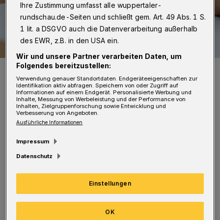
Ihre Zustimmung umfasst alle wuppertaler-
rundschau.de-Seiten und schließt gem. Art. 49 Abs. 1 S.
1 lit. a DSGVO auch die Datenverarbeitung außerhalb
des EWR, z.B. in den USA ein.
Wir und unsere Partner verarbeiten Daten, um
Folgendes bereitzustellen:
Symbolbild.
Foto: NeiFo
Verwendung genauer Standortdaten. Endgeräteeigenschaften zur
Identifikation aktiv abfragen. Speichern von oder Zugriff auf
Informationen auf einem Endgerät. Personalisierte Werbung und
Inhalte, Messung von Werbeleistung und der Performance von
Inhalten, Zielgruppenforschung sowie Entwicklung und
Verbesserung von Angeboten.
Ausführliche Informationen
Normalerweise gibt es kurz vor Beginn der
Impressum
Anmeldetermine Info-Veranstaltungen in den
Datenschutz
Grundschulen, so dass Eltern einen
Einstellungen
persönlichen Eindruck vom Gebäude und der
Lern-Atmosphäre für die Kinder gewinnen
OK
können. Zulässig sind solche Angebote nach