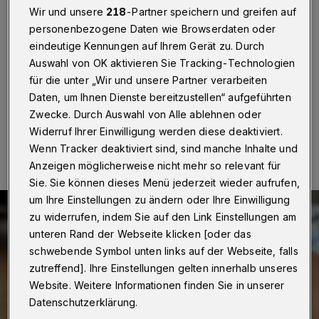
Individuelle Info-Angebote
Wir und unsere
218
-Partner speichern und greifen auf
personenbezogene Daten wie Browserdaten oder
Wuppertal
·
Auch die Schulanmeldungen für die I-
eindeutige Kennungen auf Ihrem Gerät zu. Durch
Dötzchen in Wuppertal werden durch das Covid-19-
Auswahl von OK aktivieren Sie Tracking-Technologien
Virus beeinflusst.
für die unter „Wir und unsere Partner verarbeiten
Daten, um Ihnen Dienste bereitzustellen“ aufgeführten
Zwecke. Durch Auswahl von Alle ablehnen oder
17.09.2020 , 17:03 Uhr
Eine Minute Lesezeit
Widerruf Ihrer Einwilligung werden diese deaktiviert.
Wenn Tracker deaktiviert sind, sind manche Inhalte und
Anzeigen möglicherweise nicht mehr so relevant für
Sie. Sie können dieses Menü jederzeit wieder aufrufen,
um Ihre Einstellungen zu ändern oder Ihre Einwilligung
zu widerrufen, indem Sie auf den Link Einstellungen am
unteren Rand der Webseite klicken [oder das
schwebende Symbol unten links auf der Webseite, falls
zutreffend]. Ihre Einstellungen gelten innerhalb unseres
Website. Weitere Informationen finden Sie in unserer
Datenschutzerklärung.