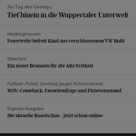
Am Tag des Geotops
Tief hinein in die Wuppertaler Unterwelt
Heckinghausen
Feuerwehr befreit Kind aus verschlossenem VW Bulli
Feuerwehr befreit Kind aus verschlossenem VW Bulli
Elberfeld
Ein neuer Brunnen für die Alte Freiheit
Ein neuer Brunnen für die Alte Freiheit
Fußball-Pokal: Sonntag gegen Schonnebeck
WSV: Comeback, Favoritenfrage und Fitnesszustand
WSV: Comeback, Favoritenfrage und Fitnesszustand
Digitale Ausgabe
Die aktuelle Rundschau – jetzt schon online
Die aktuelle Rundschau – jetzt schon online