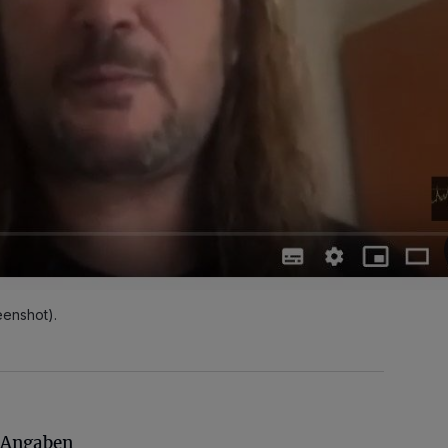
enshot).
 Angaben