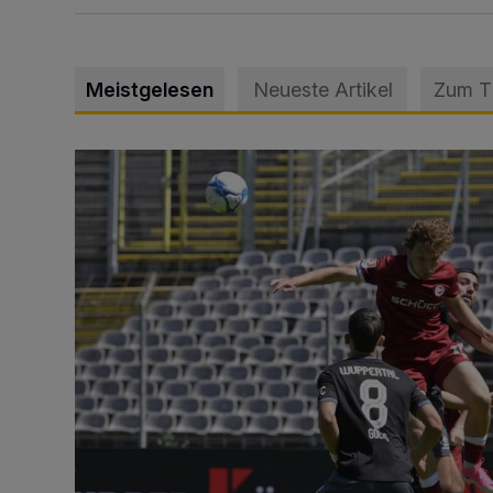
Meistgelesen
Neueste Artikel
Zum 
WSV: Übertragung im Barmer Bahnhof und klare An