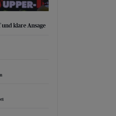
 und klare Ansage
n
en
rei
ei