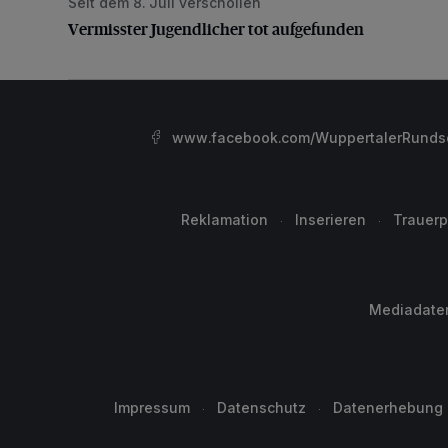
Seit dem 8. Juli verschollen
Vermisster Jugendlicher tot aufgefunden
Vermisster Jugendlicher tot aufgefunden
www.facebook.com/WuppertalerRunds
Reklamation
Inserieren
Trauerp
Mediadate
Impressum
Datenschutz
Datenerhebung