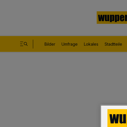
Bilder
Umfrage
Lokales
Stadtteile