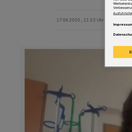
Werbeleist
Verbesseru
Ausführliche
17.09.2020 , 11:22 Uhr
Eine Minute 
Impressu
Datenschu
E