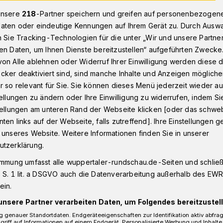
unsere
218
-Partner speichern und greifen auf personenbezogen
aten oder eindeutige Kennungen auf Ihrem Gerät zu. Durch Ausw
n Sie Tracking-Technologien für die unter „Wir und unsere Partne
9 erkrankter Wuppertaler Stefan Mageney redet Klartext
en Daten, um Ihnen Dienste bereitzustellen“ aufgeführten Zwecke
on Alle ablehnen oder Widerruf Ihrer Einwilligung werden diese de
cker deaktiviert sind, sind manche Inhalte und Anzeigen möglich
r so relevant für Sie. Sie können dieses Menü jederzeit wieder au
vid-19 erkrankter
tellungen zu ändern oder Ihre Einwilligung zu widerrufen, indem Si
stellungen am unteren Rand der Webseite klicken [oder das schw
ten links auf der Webseite, falls zutreffend]. Ihre Einstellungen g
ey redet Klartext
 unseres Website. Weitere Informationen finden Sie in unserer
utzerklärung.
immung umfasst alle wuppertaler-rundschau.de-Seiten und schließt
r Hochschuldozent und Musiker Stefan
 S. 1 lit. a DSGVO auch die Datenverarbeitung außerhalb des EWR, 
krankt. In einem emotionalen Video
ein.
erinnen und Mitbürger, das Virus sehr ernst
unsere Partner verarbeiten Daten, um Folgendes bereitzustell
die Leugnerinnen und Leugner scharf.
 genauer Standortdaten. Endgeräteeigenschaften zur Identifikation aktiv abfra
griff auf Informationen auf einem Endgerät. Personalisierte Werbung und Inhalt