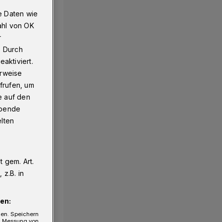
e Daten wie
ahl von OK
r
. Durch
aktiviert.
erweise
frufen, um
e auf den
ebende
elten
 gem. Art.
z.B. in
en:
gen. Speichern
e, Messung von