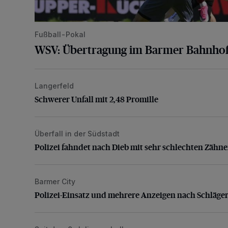
Fußball-Pokal
WSV: Übertragung im Barmer Bahnhof
Langerfeld
Schwerer Unfall mit 2,48 Promille
Schwerer Unfall mit 2,48 Promille
Überfall in der Südstadt
Polizei fahndet nach Dieb mit sehr schlechten Zähne
Polizei fahndet nach Dieb mit sehr schlechten Zähn
Barmer City
Polizei-Einsatz und mehrere Anzeigen nach Schläge
Polizei-Einsatz und mehrere Anzeigen nach Schläger