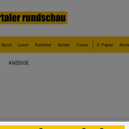
Sport
Leser
Kolumne
Spiele
Trauer
E-Paper
Anze