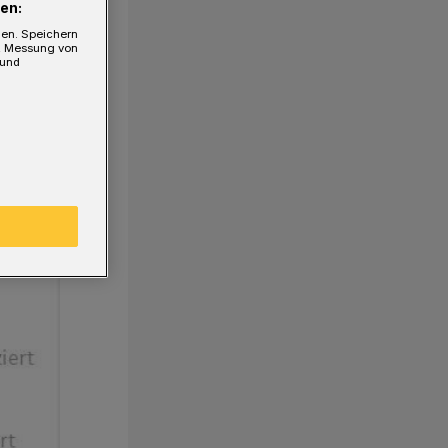
en:
gen. Speichern
e, Messung von
 und