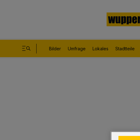
Bilder
Umfrage
Lokales
Stadtteile