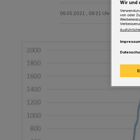
Wir und 
Verwendung
06.05.2021 , 09:21 Uhr
Eine Minute 
von oder Zu
Werbeleist
Verbesseru
Ausführliche
Impressu
Datenschu
E