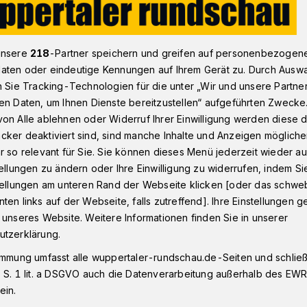
unsere
218
-Partner speichern und greifen auf personenbezogen
us, 6. Mai 2021: Inzidenzwert weiterhin unter 200
aten oder eindeutige Kennungen auf Ihrem Gerät zu. Durch Ausw
n Sie Tracking-Technologien für die unter „Wir und unsere Partne
en Daten, um Ihnen Dienste bereitzustellen“ aufgeführten Zwecke
tag, 6. Mai 2021
on Alle ablehnen oder Widerruf Ihrer Einwilligung werden diese de
 weiterhin unter
cker deaktiviert sind, sind manche Inhalte und Anzeigen möglich
r so relevant für Sie. Sie können dieses Menü jederzeit wieder au
tellungen zu ändern oder Ihre Einwilligung zu widerrufen, indem Si
stellungen am unteren Rand der Webseite klicken [oder das schw
ten links auf der Webseite, falls zutreffend]. Ihre Einstellungen g
 unseres Website. Weitere Informationen finden Sie in unserer
(6. Mai 2021) meldet die Stadt
utzerklärung.
Personen, die aktuell mit dem Corona-
immung umfasst alle wuppertaler-rundschau.de-Seiten und schließt
idenzwert liegt bei 178,87.
 S. 1 lit. a DSGVO auch die Datenverarbeitung außerhalb des EWR, 
ein.