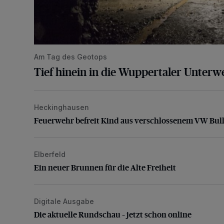
Am Tag des Geotops
Tief hinein in die Wuppertaler Unterwe
Heckinghausen
Feuerwehr befreit Kind aus verschlossenem VW Bulli
Feuerwehr befreit Kind aus verschlossenem VW Bull
Elberfeld
Ein neuer Brunnen für die Alte Freiheit
Ein neuer Brunnen für die Alte Freiheit
Digitale Ausgabe
Die aktuelle Rundschau – jetzt schon online
Die aktuelle Rundschau – jetzt schon online