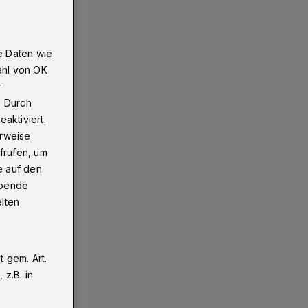
e Daten wie
ahl von OK
r
. Durch
aktiviert.
erweise
frufen, um
e auf den
ebende
elten
 gem. Art.
z.B. in