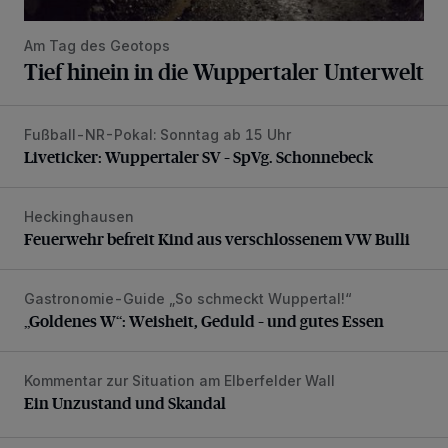
Am Tag des Geotops
Tief hinein in die Wuppertaler Unterwelt
Fußball-NR-Pokal: Sonntag ab 15 Uhr
Liveticker: Wuppertaler SV – SpVg. Schonnebeck
Liveticker: Wuppertaler SV – SpVg. Schonnebeck
Heckinghausen
Feuerwehr befreit Kind aus verschlossenem VW Bulli
Feuerwehr befreit Kind aus verschlossenem VW Bulli
Gastronomie-Guide „So schmeckt Wuppertal!“
„Goldenes W“: Weisheit, Geduld – und gutes Essen
„Goldenes W“: Weisheit, Geduld – und gutes Essen
Kommentar zur Situation am Elberfelder Wall
Ein Unzustand und Skandal
Ein Unzustand und Skandal