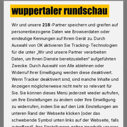
Wuppertal
·
Am Montag (14. Juni 2021) meldet die
Stadt Wuppertal insgesamt 250 Personen, die aktuell
mit dem Corona-Virus infiziert sind. Der Inzidenzwert
liegt bei 36,62.
Wir und unsere
218
-Partner speichern und greifen auf
personenbezogene Daten wie Browserdaten oder
eindeutige Kennungen auf Ihrem Gerät zu. Durch
Auswahl von OK aktivieren Sie Tracking-Technologien
14.06.2021 , 10:30 Uhr
Eine Minute Lesezeit
für die unter „Wir und unsere Partner verarbeiten
Daten, um Ihnen Dienste bereitzustellen“ aufgeführten
Zwecke. Durch Auswahl von Alle ablehnen oder
Widerruf Ihrer Einwilligung werden diese deaktiviert.
Wenn Tracker deaktiviert sind, sind manche Inhalte und
Anzeigen möglicherweise nicht mehr so relevant für
Sie. Sie können dieses Menü jederzeit wieder aufrufen,
um Ihre Einstellungen zu ändern oder Ihre Einwilligung
zu widerrufen, indem Sie auf den Link Einstellungen am
unteren Rand der Webseite klicken [oder das
schwebende Symbol unten links auf der Webseite, falls
zutreffend]. Ihre Einstellungen gelten innerhalb unseres