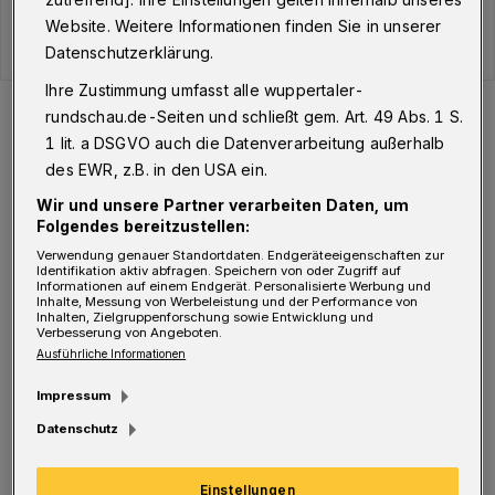
Website. Weitere Informationen finden Sie in unserer
Datenschutzerklärung.
Ihre Zustimmung umfasst alle wuppertaler-
Der Verlauf der Corona-Fälle in Wuppertal.
rundschau.de-Seiten und schließt gem. Art. 49 Abs. 1 S.
Foto: WR
1 lit. a DSGVO auch die Datenverarbeitung außerhalb
des EWR, z.B. in den USA ein.
Wir und unsere Partner verarbeiten Daten, um
Folgendes bereitzustellen:
S
Verwendung genauer Standortdaten. Endgeräteeigenschaften zur
eit Ausbruch der Pandemie liegt die
Identifikation aktiv abfragen. Speichern von oder Zugriff auf
Informationen auf einem Endgerät. Personalisierte Werbung und
Gesamtzahl der infizierten Menschen in
Inhalte, Messung von Werbeleistung und der Performance von
Inhalten, Zielgruppenforschung sowie Entwicklung und
Wuppertal damit jetzt bei 20.122 davon aktuell
Verbesserung von Angeboten.
Ausführliche Informationen
infiziert sind die erwähnten 250 Personen.
Impressum
Genesen sind 19.388 Wuppertaler, verstorben
Datenschutz
484.
Einstellungen