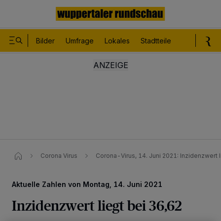
Bilder
Umfrage
Lokales
Stadtteile
Sport
Le
Corona Virus
Corona-Virus, 14. Juni 2021: Inzidenzwert l
Aktuelle Zahlen von Montag, 14. Juni 2021
Inzidenzwert liegt bei 36,62