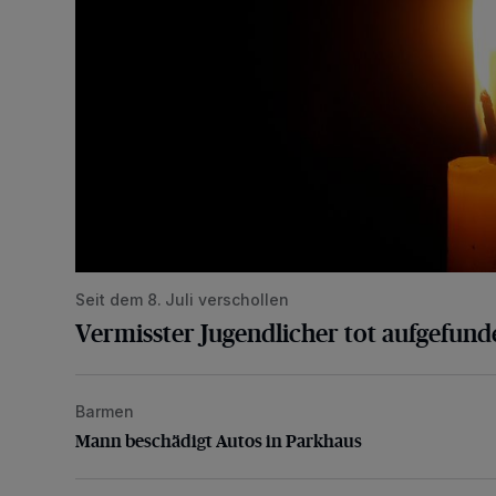
Seit dem 8. Juli verschollen
Vermisster Jugendlicher tot aufgefund
Barmen
Mann beschädigt Autos in Parkhaus
Mann beschädigt Autos in Parkhaus