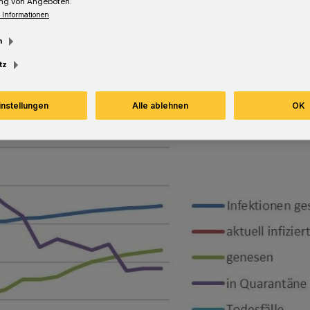
ng von Angeboten.
 Informationen
Lesezeit
m
tz
instellungen
Alle ablehnen
OK