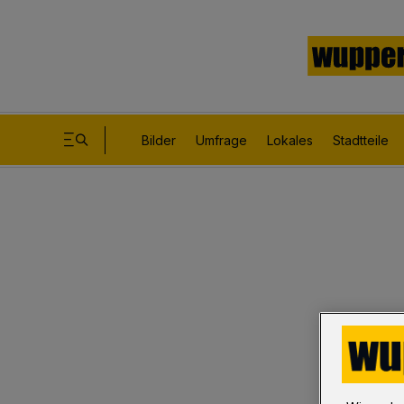
Bilder
Umfrage
Lokales
Stadtteile