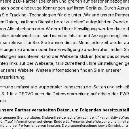
unsere
218
-Partner speichern und greifen auf personenbezogen
aten oder eindeutige Kennungen auf Ihrem Gerät zu. Durch Ausw
n Sie Tracking-Technologien für die unter „Wir und unsere Partne
en Daten, um Ihnen Dienste bereitzustellen“ aufgeführten Zwecke
 Wuppertaler infiziert: Aktuelle Zahlen Freitag, 15. Mai
on Alle ablehnen oder Widerruf Ihrer Einwilligung werden diese de
cker deaktiviert sind, sind manche Inhalte und Anzeigen möglich
r so relevant für Sie. Sie können dieses Menü jederzeit wieder au
 15. Mai 2020
tellungen zu ändern oder Ihre Einwilligung zu widerrufen, indem Si
: 150 Wuppertaler
stellungen am unteren Rand der Webseite klicken [oder das schw
ten links auf der Webseite, falls zutreffend]. Ihre Einstellungen g
 unseres Website. Weitere Informationen finden Sie in unserer
utzerklärung.
immung umfasst alle wuppertaler-rundschau.de-Seiten und schließt
 S. 1 lit. a DSGVO auch die Datenverarbeitung außerhalb des EWR, 
ertal meldet für Freitag (15. Mai 2020)
ein.
-Virus infizierte Menschen. 77 Personen
unsere Partner verarbeiten Daten, um Folgendes bereitzustell
s verstorben.
 genauer Standortdaten. Endgeräteeigenschaften zur Identifikation aktiv abfra
griff auf Informationen auf einem Endgerät. Personalisierte Werbung und Inhalt
ung und der Performance von Inhalten, Zielgruppenforschung sowie Entwicklung