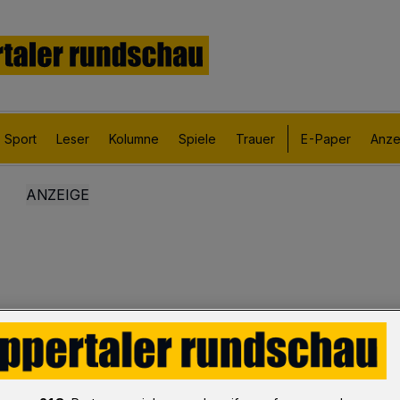
Sport
Leser
Kolumne
Spiele
Trauer
E-Paper
Anze