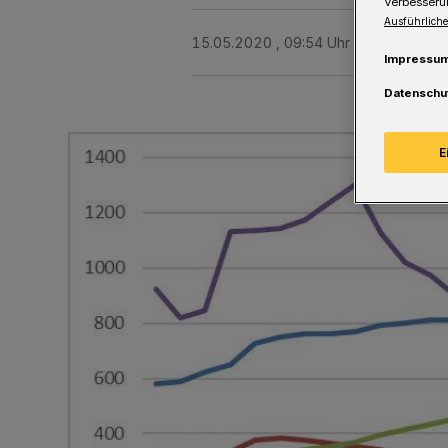
Verbesseru
Ausführliche
15.05.2020 , 09:54 Uhr
Eine Minute 
Impressu
Datenschu
E