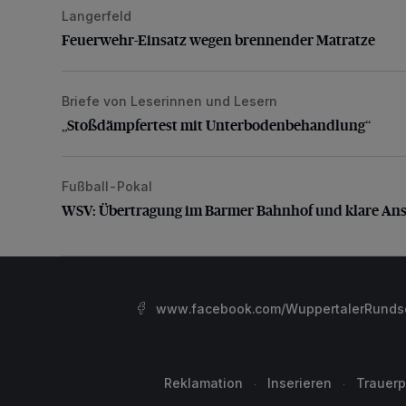
Langerfeld
Feuerwehr-Einsatz wegen brennender Matratze
Feuerwehr-Einsatz wegen brennender Matratze
Briefe von Leserinnen und Lesern
„Stoßdämpfertest mit Unterbodenbehandlung“
„Stoßdämpfertest mit Unterbodenbehandlung“
Fußball-Pokal
WSV: Übertragung im Barmer Bahnhof und klare An
WSV: Übertragung im Barmer Bahnhof und klare An
www.facebook.com/WuppertalerRunds
Reklamation
Inserieren
Trauerp