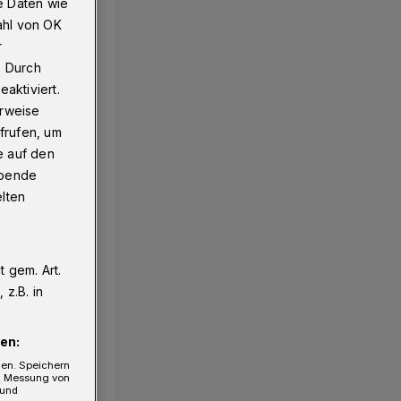
e Daten wie
ahl von OK
r
. Durch
aktiviert.
erweise
frufen, um
e auf den
ebende
elten
 gem. Art.
z.B. in
en:
gen. Speichern
e, Messung von
 und