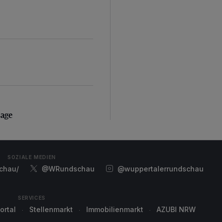
sage
sage
SOZIALE MEDIEN
chau/
@WRundschau
@wuppertalerrundschau
SERVICES
ortal
Stellenmarkt
Immobilienmarkt
AZUBI NRW