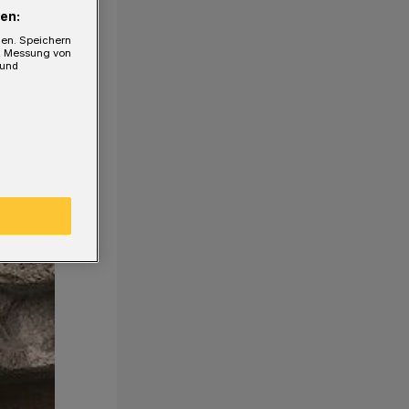
en:
gen. Speichern
e, Messung von
 und