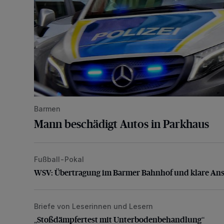
Barmen
Mann beschädigt Autos in Parkhaus
Fußball-Pokal
WSV: Übertragung im Barmer Bahnhof und klare An
WSV: Übertragung im Barmer Bahnhof und klare An
Briefe von Leserinnen und Lesern
„Stoßdämpfertest mit Unterbodenbehandlung“
„Stoßdämpfertest mit Unterbodenbehandlung“