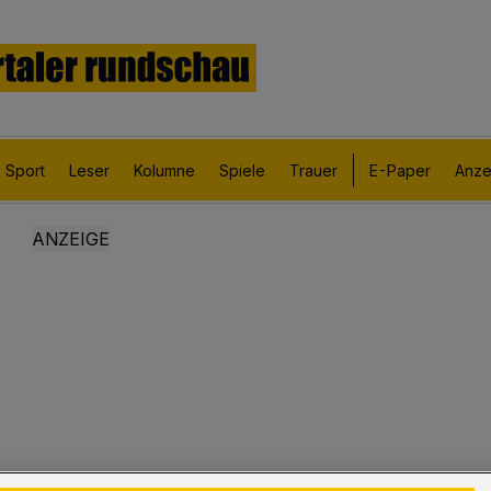
Sport
Leser
Kolumne
Spiele
Trauer
E-Paper
Anze