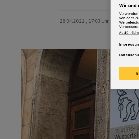
Wir und 
Verwendung
von oder Zu
28.04.2021 , 17:03 Uhr
Eine Minute 
Werbeleist
Verbesseru
Ausführliche
Impressu
Datenschu
E