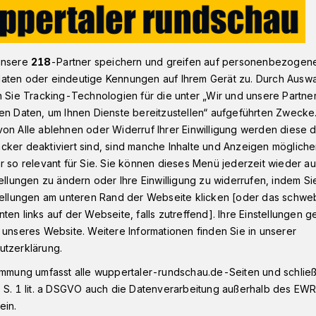
IHK: Viele Soloselbstständige mit dem Rücken zur Wand
unsere
218
-Partner speichern und greifen auf personenbezogen
aten oder eindeutige Kennungen auf Ihrem Gerät zu. Durch Ausw
n Sie Tracking-Technologien für die unter „Wir und unsere Partne
en Daten, um Ihnen Dienste bereitzustellen“ aufgeführten Zwecke
on Alle ablehnen oder Widerruf Ihrer Einwilligung werden diese de
lbstständige mit
cker deaktiviert sind, sind manche Inhalte und Anzeigen möglich
r so relevant für Sie. Sie können dieses Menü jederzeit wieder au
 Wand
tellungen zu ändern oder Ihre Einwilligung zu widerrufen, indem Si
stellungen am unteren Rand der Webseite klicken [oder das schw
ten links auf der Webseite, falls zutreffend]. Ihre Einstellungen g
 unseres Website. Weitere Informationen finden Sie in unserer
 einem Jahr der Corona-Pandemie haben
utzerklärung.
n Industrie- und Handelskammer (IHK)
d kleine Unternehmen auch ihre privaten
immung umfasst alle wuppertaler-rundschau.de-Seiten und schließt
 S. 1 lit. a DSGVO auch die Datenverarbeitung außerhalb des EWR, 
ein.