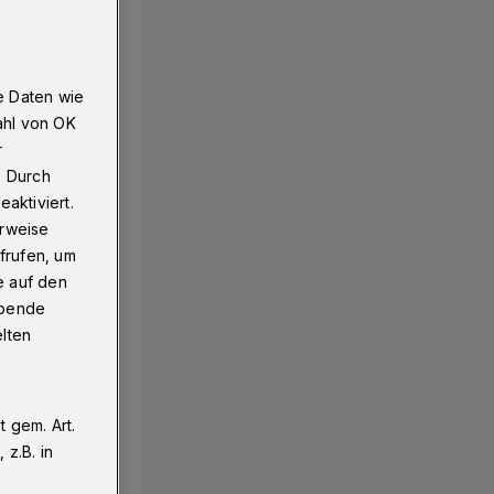
e Daten wie
ahl von OK
r
. Durch
aktiviert.
erweise
frufen, um
e auf den
ebende
elten
 gem. Art.
z.B. in