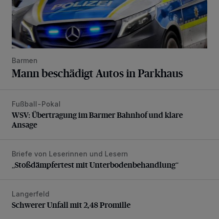
Barmen
Mann beschädigt Autos in Parkhaus
Fußball-Pokal
WSV: Übertragung im Barmer Bahnhof und klare Ansage
WSV: Übertragung im Barmer Bahnhof und klare
Ansage
Briefe von Leserinnen und Lesern
„Stoßdämpfertest mit Unterbodenbehandlung“
„Stoßdämpfertest mit Unterbodenbehandlung“
Langerfeld
Schwerer Unfall mit 2,48 Promille
Schwerer Unfall mit 2,48 Promille