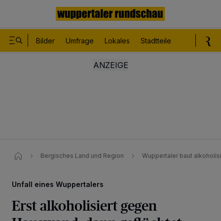
Bilder
Umfrage
Lokales
Stadtteile
Sport
Le
Bergisches Land und Region
Wuppertaler baut alkoholisie
Unfall eines Wuppertalers
Erst alkoholisiert gegen