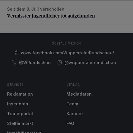
Seit dem 8. Juli verschollen
Vermisster Jugendlicher tot aufgefunden
Vermisster Jugendlicher tot aufgefunden
SOZIALE MEDIEN
www.facebook.com/WuppertalerRundschau/
@WRundschau
@wuppertalerrundschau
SERVICES
VERLAG
Reklamation
Mediadaten
Inserieren
Team
Trauerportal
Karriere
Stellenmarkt
FAQ