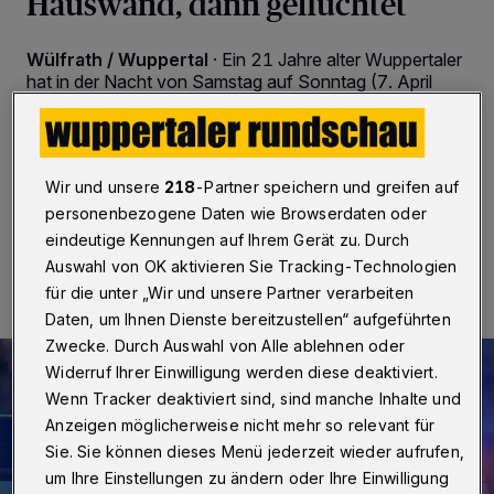
Hauswand, dann geflüchtet
Wülfrath / Wuppertal
·
Ein 21 Jahre alter Wuppertaler
hat in der Nacht von Samstag auf Sonntag (7. April
2024) in Wülfrath-Schlupkothen einen Unfall gebaut.
In alkoholisiertem Zustand versuchte er anschließend
zu flüchten, wurde aber von der Polizei gestellt.
Wir und unsere
218
-Partner speichern und greifen auf
personenbezogene Daten wie Browserdaten oder
eindeutige Kennungen auf Ihrem Gerät zu. Durch
08.04.2024 , 14:00 Uhr
Eine Minute Lesezeit
Auswahl von OK aktivieren Sie Tracking-Technologien
für die unter „Wir und unsere Partner verarbeiten
Daten, um Ihnen Dienste bereitzustellen“ aufgeführten
Zwecke. Durch Auswahl von Alle ablehnen oder
Widerruf Ihrer Einwilligung werden diese deaktiviert.
Wenn Tracker deaktiviert sind, sind manche Inhalte und
Anzeigen möglicherweise nicht mehr so relevant für
Sie. Sie können dieses Menü jederzeit wieder aufrufen,
um Ihre Einstellungen zu ändern oder Ihre Einwilligung