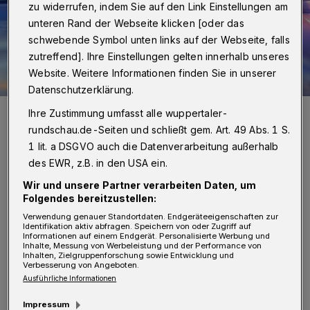
zu widerrufen, indem Sie auf den Link Einstellungen am
unteren Rand der Webseite klicken [oder das
schwebende Symbol unten links auf der Webseite, falls
zutreffend]. Ihre Einstellungen gelten innerhalb unseres
Website. Weitere Informationen finden Sie in unserer
Datenschutzerklärung.
Symbolbild.
Ihre Zustimmung umfasst alle wuppertaler-
Foto: Christoph Petersen
rundschau.de-Seiten und schließt gem. Art. 49 Abs. 1 S.
1 lit. a DSGVO auch die Datenverarbeitung außerhalb
des EWR, z.B. in den USA ein.
Wir und unsere Partner verarbeiten Daten, um
Folgendes bereitzustellen:
D
ie Einsatzkräfte waren gegen 00:55 Uhr
Verwendung genauer Standortdaten. Endgeräteeigenschaften zur
Identifikation aktiv abfragen. Speichern von oder Zugriff auf
von einem Anwohner über den Notruf
Informationen auf einem Endgerät. Personalisierte Werbung und
Inhalte, Messung von Werbeleistung und der Performance von
alarmiert worden. Er meldete, dass ein roter
Inhalten, Zielgruppenforschung sowie Entwicklung und
Verbesserung von Angeboten.
Kleinwagen gegen die Ecke eines Hauses
Ausführliche Informationen
geprallt war, nachdem der Wagen von der
Impressum