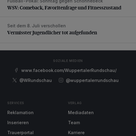
Fußball-Pokal: Sonntag gegen Schonnebeck
WSV: Comeback, Favoritenfrage und Fitnesszustand
WSV: Comeback, Favoritenfrage und Fitnesszustand
Seit dem 8. Juli verschollen
Vermisster Jugendlicher tot aufgefunden
Vermisster Jugendlicher tot aufgefunden
SOZIALE MEDIEN
www.facebook.com/WuppertalerRundschau/
@WRundschau
@wuppertalerrundschau
SERVICES
VERLAG
Reklamation
Mediadaten
Inserieren
Team
Trauerportal
Karriere