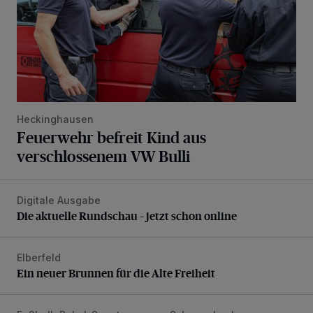
Heckinghausen
Feuerwehr befreit Kind aus
verschlossenem VW Bulli
Digitale Ausgabe
Die aktuelle Rundschau – jetzt schon online
Die aktuelle Rundschau – jetzt schon online
Elberfeld
Ein neuer Brunnen für die Alte Freiheit
Ein neuer Brunnen für die Alte Freiheit