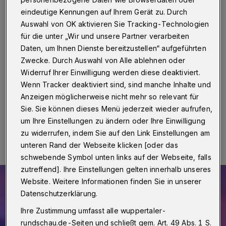
Frauenhaus
eindeutige Kennungen auf Ihrem Gerät zu. Durch
Auswahl von OK aktivieren Sie Tracking-Technologien
Wuppertal
·
„Chor&More“, der Popchor am Katernberg
für die unter „Wir und unsere Partner verarbeiten
unter der Leitung von Hilde Kuhlmann, präsentiert nach
zwei Jahren Pause ein knackiges, knapp einstündiges
Daten, um Ihnen Dienste bereitzustellen“ aufgeführten
Benefizkonzert in der Auferstehungskirche am
Zwecke. Durch Auswahl von Alle ablehnen oder
Bergischen Ring 31 – und zwar am Sonntag, 3. April,
Widerruf Ihrer Einwilligung werden diese deaktiviert.
um 17 Uhr.
Wenn Tracker deaktiviert sind, sind manche Inhalte und
Anzeigen möglicherweise nicht mehr so relevant für
Sie. Sie können dieses Menü jederzeit wieder aufrufen,
27.03.2022 , 16:00 Uhr
Eine Minute Lesezeit
um Ihre Einstellungen zu ändern oder Ihre Einwilligung
zu widerrufen, indem Sie auf den Link Einstellungen am
unteren Rand der Webseite klicken [oder das
schwebende Symbol unten links auf der Webseite, falls
zutreffend]. Ihre Einstellungen gelten innerhalb unseres
Website. Weitere Informationen finden Sie in unserer
Datenschutzerklärung.
Ihre Zustimmung umfasst alle wuppertaler-
rundschau.de-Seiten und schließt gem. Art. 49 Abs. 1 S.