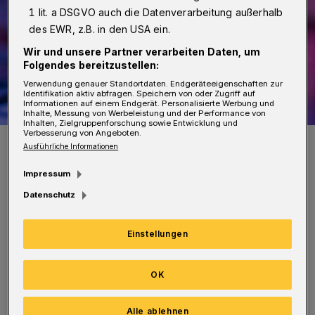
1 lit. a DSGVO auch die Datenverarbeitung außerhalb
des EWR, z.B. in den USA ein.
Wir und unsere Partner verarbeiten Daten, um
Folgendes bereitzustellen:
Verwendung genauer Standortdaten. Endgeräteeigenschaften zur
Identifikation aktiv abfragen. Speichern von oder Zugriff auf
Informationen auf einem Endgerät. Personalisierte Werbung und
Inhalte, Messung von Werbeleistung und der Performance von
Inhalten, Zielgruppenforschung sowie Entwicklung und
Verbesserung von Angeboten.
Symbolbild.
Ausführliche Informationen
Foto: Cornelia Schneider-Frank from Pixabay
Impressum
Datenschutz
Einstellungen
Der Eintritt ist kostenlos, es wird aber ein
Einlass-Ticket benötigt, das
OK
über
www.wuppertal-live.de
zu bekommen
ist. Vor Ort werden Spenden gesammelt: Der
Alle ablehnen