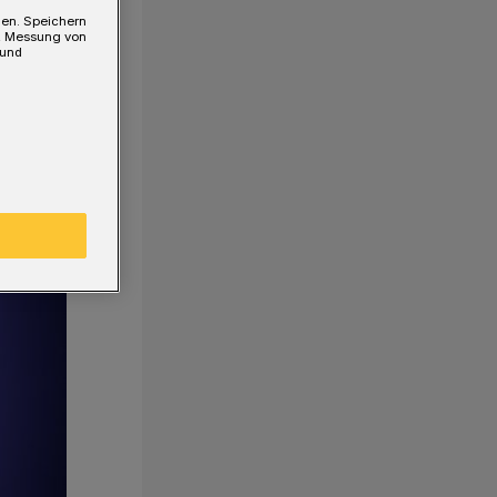
gen. Speichern
e, Messung von
 und