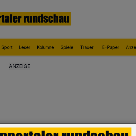
Sport
Leser
Kolumne
Spiele
Trauer
E-Paper
Anze