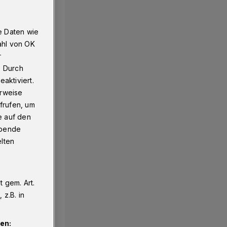
e Daten wie
ahl von OK
r
. Durch
aktiviert.
erweise
frufen, um
e auf den
ebende
elten
 gem. Art.
z.B. in
en: