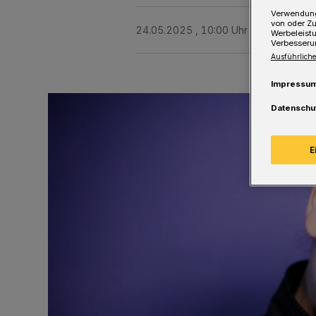
Verwendung
von oder Zu
24.05.2025 , 10:00 Uhr
Eine Minute 
Werbeleist
Verbesseru
Ausführliche
Impressu
Datenschu
E