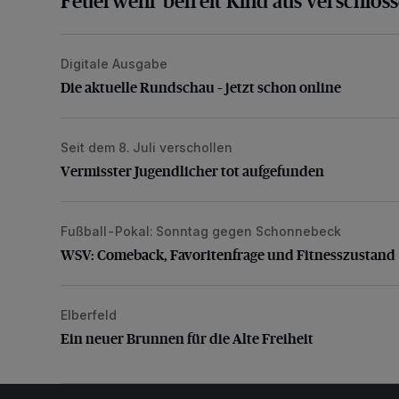
Feuerwehr befreit Kind aus verschlos
Digitale Ausgabe
Die aktuelle Rundschau – jetzt schon online
Die aktuelle Rundschau – jetzt schon online
Seit dem 8. Juli verschollen
Vermisster Jugendlicher tot aufgefunden
Vermisster Jugendlicher tot aufgefunden
Fußball-Pokal: Sonntag gegen Schonnebeck
WSV: Comeback, Favoritenfrage und Fitnesszustan
WSV: Comeback, Favoritenfrage und Fitnesszustand
Elberfeld
Ein neuer Brunnen für die Alte Freiheit
Ein neuer Brunnen für die Alte Freiheit