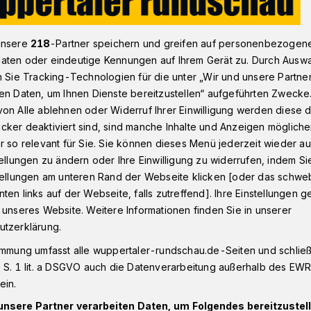
unsere
218
-Partner speichern und greifen auf personenbezogen
mmt ins Wuppertaler Kulturzentrum Immanuel
aten oder eindeutige Kennungen auf Ihrem Gerät zu. Durch Ausw
n Sie Tracking-Technologien für die unter „Wir und unsere Partne
en Daten, um Ihnen Dienste bereitzustellen“ aufgeführten Zwecke
on Alle ablehnen oder Widerruf Ihrer Einwilligung werden diese de
cker deaktiviert sind, sind manche Inhalte und Anzeigen möglich
 kommt ins
r so relevant für Sie. Sie können dieses Menü jederzeit wieder au
tellungen zu ändern oder Ihre Einwilligung zu widerrufen, indem Si
rum Immanuel
stellungen am unteren Rand der Webseite klicken [oder das schw
ten links auf der Webseite, falls zutreffend]. Ihre Einstellungen g
 unseres Website. Weitere Informationen finden Sie in unserer
utzerklärung.
 präsentiert am Samstag (24. Mai 2025)
(Sternstraße 73) ihr neues Programm
immung umfasst alle wuppertaler-rundschau.de-Seiten und schließt
eginn ist um 20 uhr.
 S. 1 lit. a DSGVO auch die Datenverarbeitung außerhalb des EWR, 
ein.
unsere Partner verarbeiten Daten, um Folgendes bereitzustell