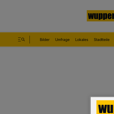
Bilder
Umfrage
Lokales
Stadtteile