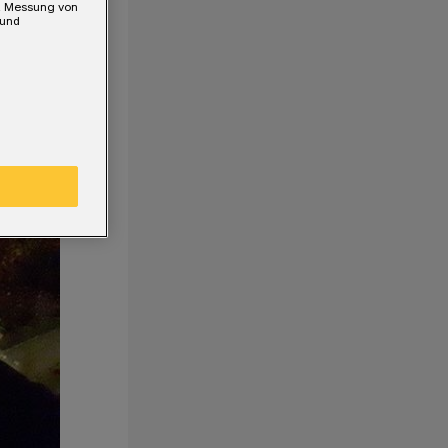
e, Messung von
 und