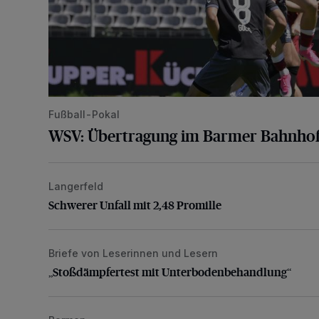
Fußball-Pokal
WSV: Übertragung im Barmer Bahnhof
Langerfeld
Schwerer Unfall mit 2,48 Promille
Schwerer Unfall mit 2,48 Promille
Briefe von Leserinnen und Lesern
„Stoßdämpfertest mit Unterbodenbehandlung“
„Stoßdämpfertest mit Unterbodenbehandlung“