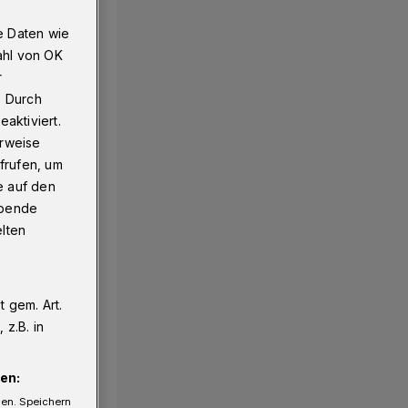
e Daten wie
ahl von OK
r
. Durch
aktiviert.
erweise
frufen, um
e auf den
ebende
elten
 gem. Art.
z.B. in
en:
gen. Speichern