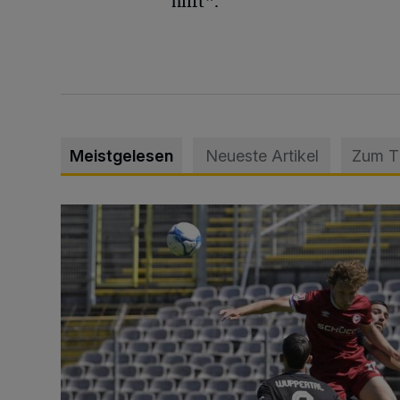
hilft“.
Meistgelesen
Neueste Artikel
Zum 
WSV: Übertragung im Barmer Bahnhof und klare An