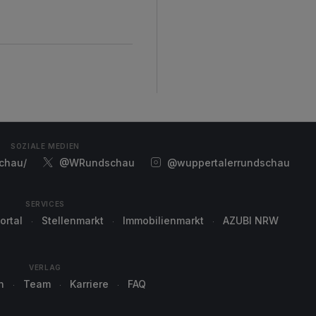
SOZIALE MEDIEN
chau/
@WRundschau
@wuppertalerrundschau
SERVICES
ortal
Stellenmarkt
Immobilienmarkt
AZUBI NRW
VERLAG
n
Team
Karriere
FAQ