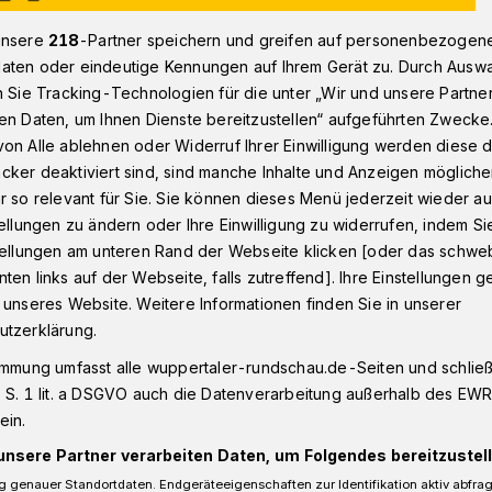
unsere
218
-Partner speichern und greifen auf personenbezogen
aten oder eindeutige Kennungen auf Ihrem Gerät zu. Durch Ausw
m 18. November in Wuppertal für guten Zweck​
n Sie Tracking-Technologien für die unter „Wir und unsere Partne
en Daten, um Ihnen Dienste bereitzustellen“ aufgeführten Zwecke
on Alle ablehnen oder Widerruf Ihrer Einwilligung werden diese de
cker deaktiviert sind, sind manche Inhalte und Anzeigen möglich
r so relevant für Sie. Sie können dieses Menü jederzeit wieder au
“ für den guten
tellungen zu ändern oder Ihre Einwilligung zu widerrufen, indem Si
stellungen am unteren Rand der Webseite klicken [oder das schw
ten links auf der Webseite, falls zutreffend]. Ihre Einstellungen g
 unseres Website. Weitere Informationen finden Sie in unserer
utzerklärung.
us Wuppertal-Dönberg (Höhenstraße 23,
immung umfasst alle wuppertaler-rundschau.de-Seiten und schließt
 S. 1 lit. a DSGVO auch die Datenverarbeitung außerhalb des EWR, 
gt am 18. November 2022 ab 20 Uhr eine
ein.
usik der „Dönish Folk Company“.
unsere Partner verarbeiten Daten, um Folgendes bereitzustell
 genauer Standortdaten. Endgeräteeigenschaften zur Identifikation aktiv abfra