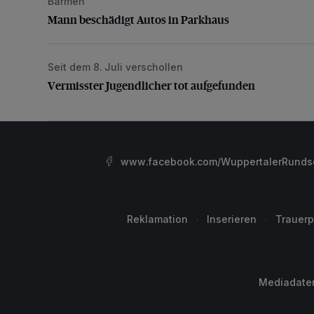
Barmen
Mann beschädigt Autos in Parkhaus
Mann beschädigt Autos in Parkhaus
Seit dem 8. Juli verschollen
Vermisster Jugendlicher tot aufgefunden
Vermisster Jugendlicher tot aufgefunden
www.facebook.com/WuppertalerRunds
Reklamation
Inserieren
Trauerp
Mediadate