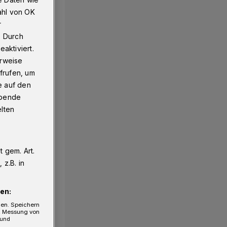
ahl von OK
r
. Durch
aktiviert.
erweise
frufen, um
e auf den
ebende
elten
 gem. Art.
z.B. in
en:
gen. Speichern
e, Messung von
 und