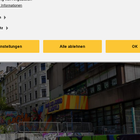
 Informationen
m
tz
instellungen
Alle ablehnen
OK