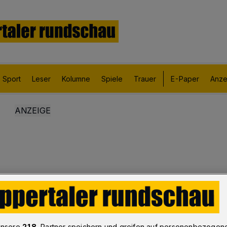
Sport
Leser
Kolumne
Spiele
Trauer
E-Paper
Anze
unsere
218
-Partner speichern und greifen auf personenbezogen