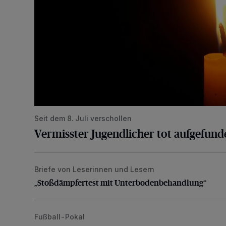
Seit dem 8. Juli verschollen
Vermisster Jugendlicher tot aufgefund
Briefe von Leserinnen und Lesern
„Stoßdämpfertest mit Unterbodenbehandlung“
„Stoßdämpfertest mit Unterbodenbehandlung“
Fußball-Pokal
WSV: Übertragung im Barmer Bahnhof und klare An