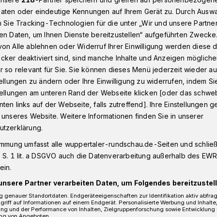
aten oder eindeutige Kennungen auf Ihrem Gerät zu. Durch Ausw
n Sie Tracking-Technologien für die unter „Wir und unsere Partne
en Daten, um Ihnen Dienste bereitzustellen“ aufgeführten Zwecke
 für Mädchen im Wuppertaler Haus der Jugend Elberfeld
on Alle ablehnen oder Widerruf Ihrer Einwilligung werden diese de
cker deaktiviert sind, sind manche Inhalte und Anzeigen möglich
r so relevant für Sie. Sie können dieses Menü jederzeit wieder au
tellungen zu ändern oder Ihre Einwilligung zu widerrufen, indem Si
shop für Mädchen
stellungen am unteren Rand der Webseite klicken [oder das schw
ten links auf der Webseite, falls zutreffend]. Ihre Einstellungen g
 unseres Website. Weitere Informationen finden Sie in unserer
utzerklärung.
erbstferien: Für den Afro- und
immung umfasst alle wuppertaler-rundschau.de-Seiten und schließt
stag (16. Oktober 2021) sind noch
 S. 1 lit. a DSGVO auch die Datenverarbeitung außerhalb des EWR, 
ein.
unsere Partner verarbeiten Daten, um Folgendes bereitzustell
 genauer Standortdaten. Endgeräteeigenschaften zur Identifikation aktiv abfra
griff auf Informationen auf einem Endgerät. Personalisierte Werbung und Inhalt
ung und der Performance von Inhalten, Zielgruppenforschung sowie Entwicklung
Lesezeit
ng von Angeboten.