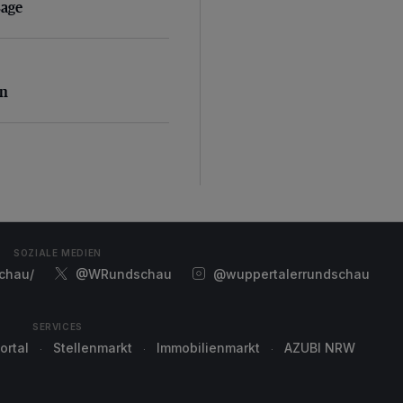
sage
n
en
SOZIALE MEDIEN
chau/
@WRundschau
@wuppertalerrundschau
SERVICES
ortal
Stellenmarkt
Immobilienmarkt
AZUBI NRW