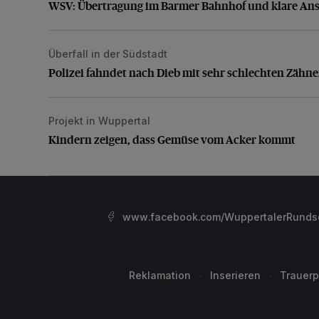
WSV: Übertragung im Barmer Bahnhof und klare An
Überfall in der Südstadt
Polizei fahndet nach Dieb mit sehr schlechten Zähne
Polizei fahndet nach Dieb mit sehr schlechten Zähn
Projekt in Wuppertal
Kindern zeigen, dass Gemüse vom Acker kommt
Kindern zeigen, dass Gemüse vom Acker kommt
www.facebook.com/WuppertalerRunds
Reklamation
Inserieren
Trauerp