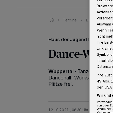
Browserd
aktiviere
verarbeit
Termine
Dance-Workshop
Auswahl v
Wenn Tra
nicht meh
Haus der Jugend Elberfeld
Ihre Eins
Dance-Work
Link Ein
Symbol un
innerhalb
Datensch
Wuppertal
·
Tanzen in den H
Ihre Zust
Dancehall-Workshop am Sam
49 Abs. 1
Plätze frei.
den USA 
Wir und 
Verwendung
von oder Zu
Werbeleist
12.10.2021 , 08:30 Uhr
Eine Minute 
Verbesseru