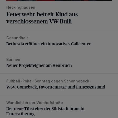
Heckinghausen
Feuerwehr befreit Kind aus
verschlossenem VW Bulli
Gesundheit
Bethesda eröffnet ein innovatives Callcenter
Bethesda eröffnet ein innovatives Callcenter
Barmen
Neuer Projekteigner am Heubruch
Neuer Projekteigner am Heubruch
Fußball-Pokal: Sonntag gegen Schonnebeck
WSV: Comeback, Favoritenfrage und Fitnesszustand
WSV: Comeback, Favoritenfrage und Fitnesszustand
Wandbild in der Viehhofstraße
Der neue Türsteher der Südstadt braucht Unterstützung
Der neue Türsteher der Südstadt braucht
Unterstützung