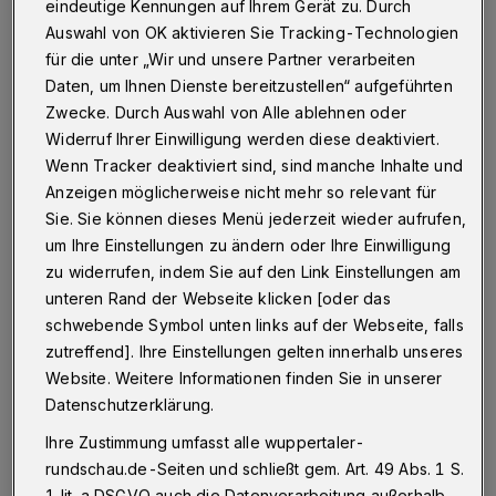
Wuppertal
·
Auf der Wuppertaler Hardt steigt am
eindeutige Kennungen auf Ihrem Gerät zu. Durch
Samstag (8. August 2015) ab 14 Uhr die 3.
Auswahl von OK aktivieren Sie Tracking-Technologien
"Bobbycar-Challenge". Gefahren wird unter dem
für die unter „Wir und unsere Partner verarbeiten
Motto "Sauberkeit, Umweltbewusstsein und ein
Daten, um Ihnen Dienste bereitzustellen“ aufgeführten
tolerantes Miteinander".
Zwecke. Durch Auswahl von Alle ablehnen oder
Widerruf Ihrer Einwilligung werden diese deaktiviert.
Wenn Tracker deaktiviert sind, sind manche Inhalte und
31.07.2015 , 12:03 Uhr
Eine Minute Lesezeit
Anzeigen möglicherweise nicht mehr so relevant für
Sie. Sie können dieses Menü jederzeit wieder aufrufen,
um Ihre Einstellungen zu ändern oder Ihre Einwilligung
zu widerrufen, indem Sie auf den Link Einstellungen am
unteren Rand der Webseite klicken [oder das
schwebende Symbol unten links auf der Webseite, falls
zutreffend]. Ihre Einstellungen gelten innerhalb unseres
Website. Weitere Informationen finden Sie in unserer
"Das wird eine Riesengaudi auch für jung
Datenschutzerklärung.
gebliebene Muttis und Papas aus der Region.
Ihre Zustimmung umfasst alle wuppertaler-
Auch etwas Regen wird uns nicht davon
rundschau.de-Seiten und schließt gem. Art. 49 Abs. 1 S.
abhalten", so Isabell Riesner (IG
1 lit. a DSGVO auch die Datenverarbeitung außerhalb