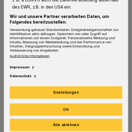
Hardteinander) und Jens Leven
des EWR, z.B. in den USA ein.
(Geschäftsführer des Wuppertaler
Wir und unsere Partner verarbeiten Daten, um
Folgendes bereitzustellen:
Ingenieurbüros bueffee).
Verwendung genauer Standortdaten. Endgeräteeigenschaften zur
Identifikation aktiv abfragen. Speichern von oder Zugriff auf
Informationen auf einem Endgerät. Personalisierte Werbung und
Kinder können ihre eigenen Bobbycars und
Inhalte, Messung von Werbeleistung und der Performance von
Inhalten, Zielgruppenforschung sowie Entwicklung und
Helme mitbringen. Für die Erwachsenen
Verbesserung von Angeboten.
Ausführliche Informationen
stehen für das Event gebaute Renn-Bobbycars
bereit. Die Eintragung in die Rennliste erfolgt
Impressum
ab 14 Uhr, Start für die Kleinen ist um 15 Uhr.
Datenschutz
Treffpunkt ist der Grillpavillon auf der Hardt.
Einstellungen
Info
OK
Aktuelle Infos zur Bobbycar-Challenge:
Alle ablehnen