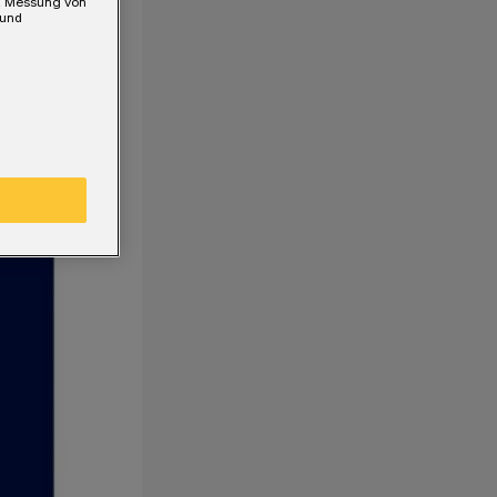
e, Messung von
 und