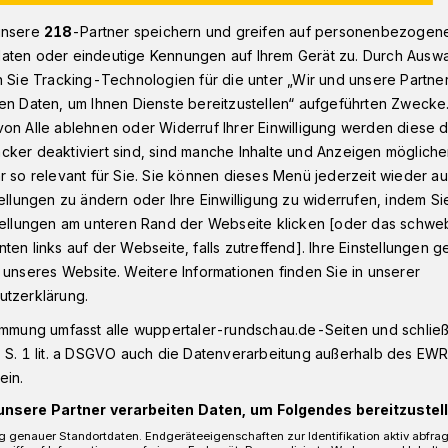
unsere
218
-Partner speichern und greifen auf personenbezogen
aten oder eindeutige Kennungen auf Ihrem Gerät zu. Durch Ausw
n Sie Tracking-Technologien für die unter „Wir und unsere Partne
n
Engpass in Richtung Dortmund bei Wichlinghausen
en Daten, um Ihnen Dienste bereitzustellen“ aufgeführten Zwecke
on Alle ablehnen oder Widerruf Ihrer Einwilligung werden diese de
cker deaktiviert sind, sind manche Inhalte und Anzeigen möglich
r so relevant für Sie. Sie können dieses Menü jederzeit wieder au
Richtung Dortmund
tellungen zu ändern oder Ihre Einwilligung zu widerrufen, indem Si
stellungen am unteren Rand der Webseite klicken [oder das schw
ghausen
ten links auf der Webseite, falls zutreffend]. Ihre Einstellungen g
 unseres Website. Weitere Informationen finden Sie in unserer
utzerklärung.
immung umfasst alle wuppertaler-rundschau.de-Seiten und schließt
. Oktober 2018) von 5 bis 19 Uhr steht
 S. 1 lit. a DSGVO auch die Datenverarbeitung außerhalb des EWR, 
g Dortmund zwischen der Anschlussstelle
ein.
nd der Rastanlage Sternenberg nur ein
unsere Partner verarbeiten Daten, um Folgendes bereitzustell
 genauer Standortdaten. Endgeräteeigenschaften zur Identifikation aktiv abfra