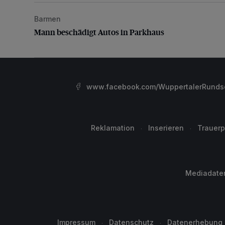
Barmen
Mann beschädigt Autos in Parkhaus
Mann beschädigt Autos in Parkhaus
www.facebook.com/WuppertalerRunds
Reklamation
Inserieren
Trauerp
Mediadate
Impressum
Datenschutz
Datenerhebung