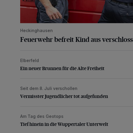
Heckinghausen
Feuerwehr befreit Kind aus verschlos
Elberfeld
Ein neuer Brunnen für die Alte Freiheit
Ein neuer Brunnen für die Alte Freiheit
Seit dem 8. Juli verschollen
Vermisster Jugendlicher tot aufgefunden
Vermisster Jugendlicher tot aufgefunden
Am Tag des Geotops
Tief hinein in die Wuppertaler Unterwelt
Tief hinein in die Wuppertaler Unterwelt