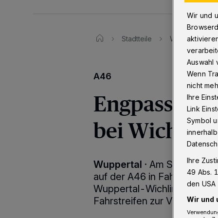
Wir und 
Browserd
aktiviere
Stadtteile
Wichlinghause
verarbeit
Auswahl v
Wenn Tra
A46
nicht meh
Engpass in 
Ihre Eins
Link Ein
bei Wichlin
Symbol un
innerhalb
Datensch
Ihre Zust
Wuppertal
·
Am Samstag (27
49 Abs. 1
auf der A46 in Fahrtrichtun
den USA 
Wuppertal-Wichlinghausen u
Wir und 
Fahrstreifen zur Verfügung.
Verwendung