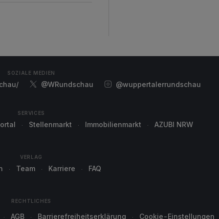
SOZIALE MEDIEN
chau/
@WRundschau
@wuppertalerrundschau
SERVICES
ortal
Stellenmarkt
Immobilienmarkt
AZUBI NRW
VERLAG
n
Team
Karriere
FAQ
RECHTLICHES
AGB
Barrierefreiheitserklärung
Cookie-Einstellungen