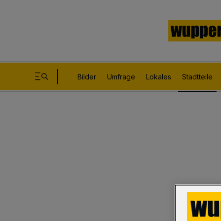
Bilder
Umfrage
Lokales
Stadtteile