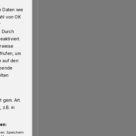
e Daten wie
ahl von OK
r
. Durch
aktiviert.
erweise
frufen, um
e auf den
ebende
elten
 gem. Art.
z.B. in
en:
gen. Speichern