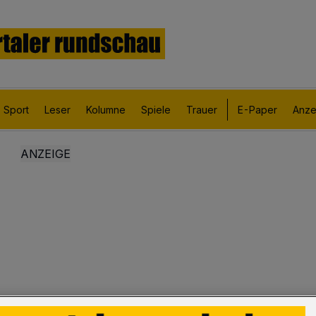
Sport
Leser
Kolumne
Spiele
Trauer
E-Paper
Anze