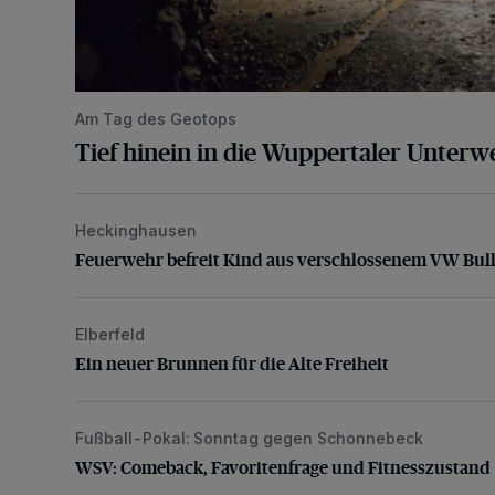
Am Tag des Geotops
Tief hinein in die Wuppertaler Unterwe
Heckinghausen
Feuerwehr befreit Kind aus verschlossenem VW Bulli
Feuerwehr befreit Kind aus verschlossenem VW Bull
Elberfeld
Ein neuer Brunnen für die Alte Freiheit
Ein neuer Brunnen für die Alte Freiheit
Fußball-Pokal: Sonntag gegen Schonnebeck
WSV: Comeback, Favoritenfrage und Fitnesszustan
WSV: Comeback, Favoritenfrage und Fitnesszustand