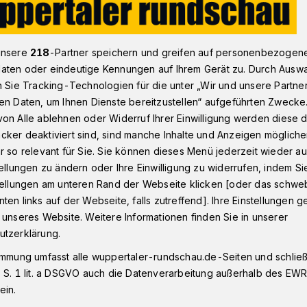
unsere
218
-Partner speichern und greifen auf personenbezogen
n
Demo in Wuppertal in Gedenken an die Morde von Hanau
aten oder eindeutige Kennungen auf Ihrem Gerät zu. Durch Ausw
n Sie Tracking-Technologien für die unter „Wir und unsere Partne
en Daten, um Ihnen Dienste bereitzustellen“ aufgeführten Zwecke
sen
on Alle ablehnen oder Widerruf Ihrer Einwilligung werden diese de
pertal in
cker deaktiviert sind, sind manche Inhalte und Anzeigen möglich
r so relevant für Sie. Sie können dieses Menü jederzeit wieder au
tellungen zu ändern oder Ihre Einwilligung zu widerrufen, indem Si
 die Morde von
stellungen am unteren Rand der Webseite klicken [oder das schw
ten links auf der Webseite, falls zutreffend]. Ihre Einstellungen g
 unseres Website. Weitere Informationen finden Sie in unserer
utzerklärung.
immung umfasst alle wuppertaler-rundschau.de-Seiten und schließt
 Markt beginnt am Mittwoch (19. Februar
 S. 1 lit. a DSGVO auch die Datenverarbeitung außerhalb des EWR, 
denkdemonstration. Anlass ist der fünfte
ein.
motivierten Morde von Hanau. Anschließend