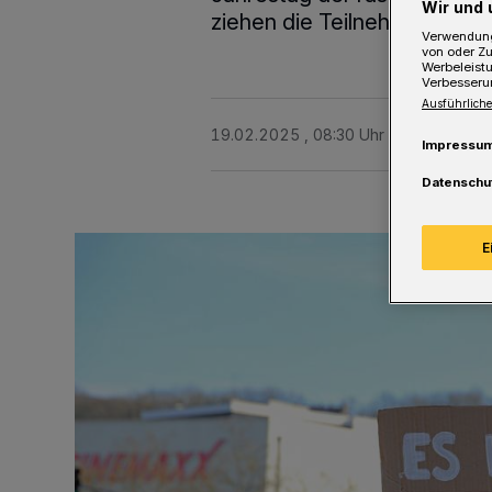
Wir und 
ziehen die Teilnehmerinnen
Verwendung
von oder Zu
Werbeleist
Verbesseru
Ausführliche
19.02.2025 , 08:30 Uhr
Eine Minute 
Impressu
Datenschu
E