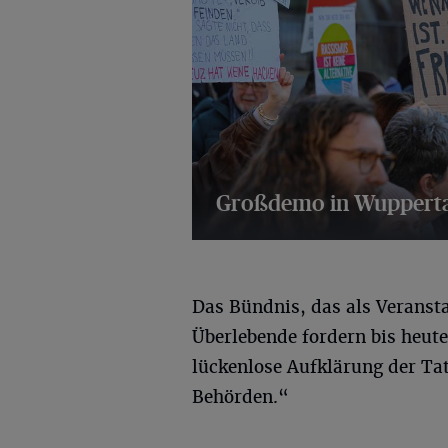
Großdemo in Wupperta
59 Bilder
Das Bündnis, das als Veranst
Überlebende fordern bis heut
lückenlose Aufklärung der Ta
Behörden.“