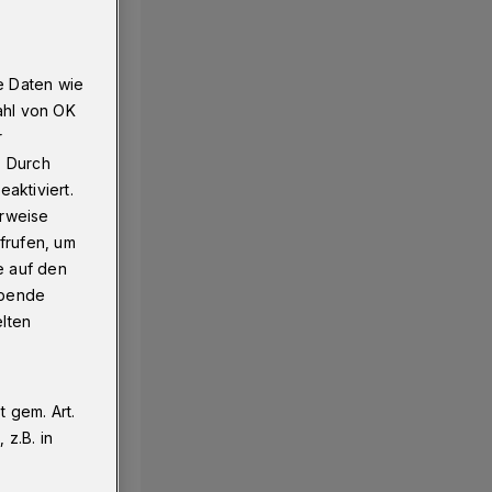
e Daten wie
ahl von OK
r
. Durch
aktiviert.
erweise
frufen, um
e auf den
ebende
elten
 gem. Art.
z.B. in