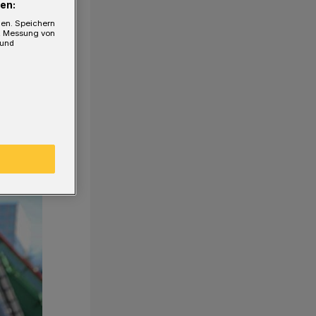
en:
gen. Speichern
e, Messung von
 und