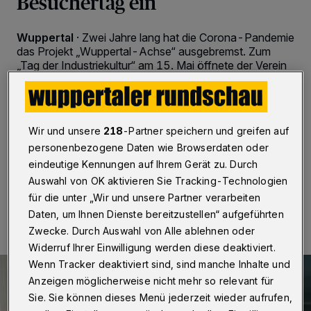
Besuchertag ein
Wuppertal
·
Zwei Jahre lang hat die Corona-Pandemie
das Projekt „Wuppertal-Achse“ ausgebremst. Zum
„Tag der Industriekultur“ am 15. Mai öffnete der Verein
wieder seine Räume für Besucher. Mit vollem Erfolg:
Hunderte Gäste kamen und erfreuten sich an dem
historischen Abbild von Wuppertal im Miniaturformat.
Und weil es es so gut lief, findet am Samstag (18. Juni
Wir und unsere
218
-Partner speichern und greifen auf
2022) ein weiterer Besuchertag statt.
personenbezogene Daten wie Browserdaten oder
eindeutige Kennungen auf Ihrem Gerät zu. Durch
Auswahl von OK aktivieren Sie Tracking-Technologien
17.06.2022 , 12:00 Uhr
2 Minuten Lesezeit
für die unter „Wir und unsere Partner verarbeiten
Daten, um Ihnen Dienste bereitzustellen“ aufgeführten
Zwecke. Durch Auswahl von Alle ablehnen oder
Widerruf Ihrer Einwilligung werden diese deaktiviert.
Wenn Tracker deaktiviert sind, sind manche Inhalte und
Anzeigen möglicherweise nicht mehr so relevant für
Sie. Sie können dieses Menü jederzeit wieder aufrufen,