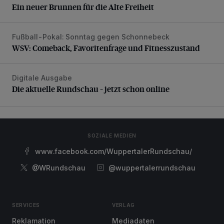
Ein neuer Brunnen für die Alte Freiheit
Fußball-Pokal: Sonntag gegen Schonnebeck
WSV: Comeback, Favoritenfrage und Fitnesszustand
WSV: Comeback, Favoritenfrage und Fitnesszustand
Digitale Ausgabe
Die aktuelle Rundschau – jetzt schon online
Die aktuelle Rundschau – jetzt schon online
SOZIALE MEDIEN
www.facebook.com/WuppertalerRundschau/
@WRundschau
@wuppertalerrundschau
SERVICES
VERLAG
Reklamation
Mediadaten