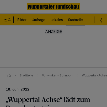
Bilder
Umfrage
Lokales
Stadtteile
Sport
Le
Stadtteile
Vohwinkel - Sonnborn
Wuppertal-Achse 
18. Juni 2022
„Wuppertal-Achse“ lädt zum