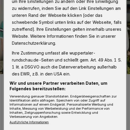
um Ihre Einstellungen zu ändern oder Ihre Einwilligung
zu widerrufen, indem Sie auf den Link Einstellungen am
unteren Rand der Webseite klicken [oder das
schwebende Symbol unten links auf der Webseite, falls
zutreffend]. Ihre Einstellungen gelten innerhalb unseres
Website. Weitere Informationen finden Sie in unserer
Datenschutzerklärung.
Ihre Zustimmung umfasst alle wuppertaler-
rundschau.de-Seiten und schließt gem. Art. 49 Abs. 1 S.
1 lit. a DSGVO auch die Datenverarbeitung außerhalb
des EWR, z.B. in den USA ein.
Stephan Volter (rechts) und Peter van Putten von der „Wuppertal-
Wir und unsere Partner verarbeiten Daten, um
Achse“ freuen sich auf viele Besucher.
Folgendes bereitzustellen:
Foto: Wuppertaler Rundschau/mivi
Verwendung genauer Standortdaten. Endgeräteeigenschaften zur
Identifikation aktiv abfragen. Speichern von oder Zugriff auf
Informationen auf einem Endgerät. Personalisierte Werbung und
Inhalte, Messung von Werbeleistung und der Performance von
Inhalten, Zielgruppenforschung sowie Entwicklung und
Verbesserung von Angeboten.
Ausführliche Informationen
on 11 bis 17 Uhr laden am Samstag, 18.