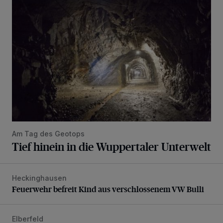
Tief hinein in die Wuppertaler Unterwelt
Am Tag des Geotops
Tief hinein in die Wuppertaler Unterwelt
Heckinghausen
Feuerwehr befreit Kind aus verschlossenem VW Bulli
Feuerwehr befreit Kind aus verschlossenem VW Bulli
Elberfeld
Ein neuer Brunnen für die Alte Freiheit