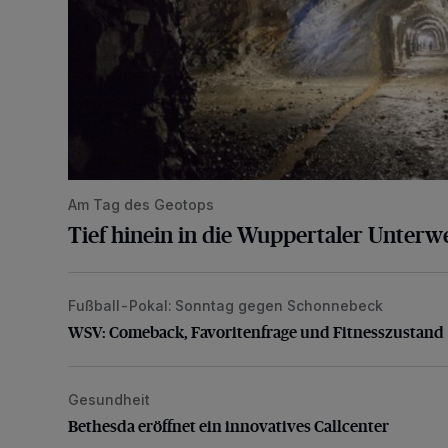
Am Tag des Geotops
Tief hinein in die Wuppertaler Unterwe
Fußball-Pokal: Sonntag gegen Schonnebeck
WSV: Comeback, Favoritenfrage und Fitnesszustan
WSV: Comeback, Favoritenfrage und Fitnesszustand
Gesundheit
Bethesda eröffnet ein innovatives Callcenter
Bethesda eröffnet ein innovatives Callcenter