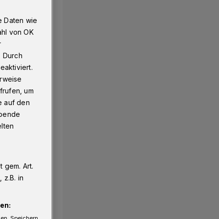
e Daten wie
ahl von OK
n​
r
. Durch
aktiviert.
erweise
frufen, um
e auf den
ebende
elten
 gem. Art.
z.B. in
en:
gen. Speichern