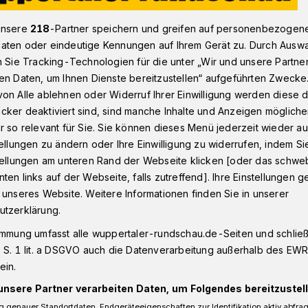
unsere
218
-Partner speichern und greifen auf personenbezogen
aten oder eindeutige Kennungen auf Ihrem Gerät zu. Durch Ausw
onnborn
Remigiuspark: Sportgeräte für Seniorinnen und Seniore
n Sie Tracking-Technologien für die unter „Wir und unsere Partne
en Daten, um Ihnen Dienste bereitzustellen“ aufgeführten Zwecke
on Alle ablehnen oder Widerruf Ihrer Einwilligung werden diese de
cker deaktiviert sind, sind manche Inhalte und Anzeigen möglich
r so relevant für Sie. Sie können dieses Menü jederzeit wieder au
für Seniorinnen
tellungen zu ändern oder Ihre Einwilligung zu widerrufen, indem Si
stellungen am unteren Rand der Webseite klicken [oder das schw
n
ten links auf der Webseite, falls zutreffend]. Ihre Einstellungen g
 unseres Website. Weitere Informationen finden Sie in unserer
utzerklärung.
ark zwischen Wupper und Sonnborner
immung umfasst alle wuppertaler-rundschau.de-Seiten und schließt
Treffpunkt für ältere Menschen werden –
 S. 1 lit. a DSGVO auch die Datenverarbeitung außerhalb des EWR, 
gung einladen. Am Montag (30. Oktober
ein.
beiten in dem kleinen Areal.
unsere Partner verarbeiten Daten, um Folgendes bereitzustell
 genauer Standortdaten. Endgeräteeigenschaften zur Identifikation aktiv abfra