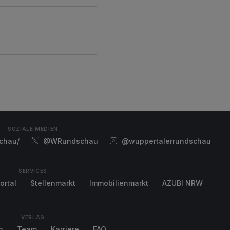
SOZIALE MEDIEN
chau/
@WRundschau
@wuppertalerrundschau
SERVICES
ortal
Stellenmarkt
Immobilienmarkt
AZUBI NRW
VERLAG
n
Team
Karriere
FAQ