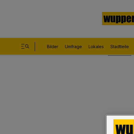
Bilder
Umfrage
Lokales
Stadtteile