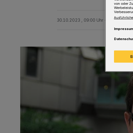
von oder Zu
Werbeleist
Verbesseru
Ausführliche
30.10.2023 , 09:00 Uhr
Eine Minute L
Impressu
Datenschu
E