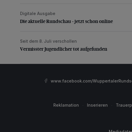
Digitale Ausgabe
Die aktuelle Rundschau – jetzt schon online
Die aktuelle Rundschau – jetzt schon online
Seit dem 8. Juli verschollen
Vermisster Jugendlicher tot aufgefunden
Vermisster Jugendlicher tot aufgefunden
www.facebook.com/WuppertalerRunds
Reklamation
Inserieren
Trauerp
Mediadate