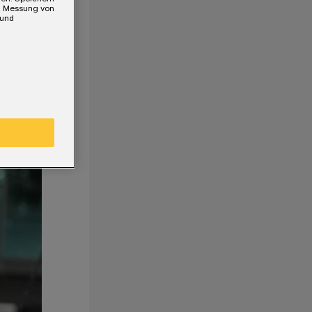
e, Messung von
 und