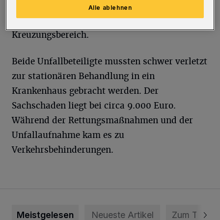
Mercedes GLA einer 22-Jährigen. Es kam zu
Alle ablehnen
einem Frontalzusammenstoß im
Kreuzungsbereich.
Beide Unfallbeteiligte mussten schwer verletzt
zur stationären Behandlung in ein
Krankenhaus gebracht werden. Der
Sachschaden liegt bei circa 9.000 Euro.
Während der Rettungsmaßnahmen und der
Unfallaufnahme kam es zu
Verkehrsbehinderungen.
Meistgelesen
Neueste Artikel
Zum Thema