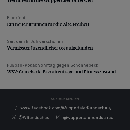
Tief hinein in die Wuppertaler Unterwelt
Elberfeld
Ein neuer Brunnen für die Alte Freiheit
Ein neuer Brunnen für die Alte Freiheit
Seit dem 8. Juli verschollen
Vermisster Jugendlicher tot aufgefunden
Vermisster Jugendlicher tot aufgefunden
Fußball-Pokal: Sonntag gegen Schonnebeck
WSV: Comeback, Favoritenfrage und Fitnesszustand
WSV: Comeback, Favoritenfrage und Fitnesszustand
SOZIALE MEDIEN
www.facebook.com/WuppertalerRundschau/
@WRundschau
@wuppertalerrundschau