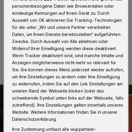
Gräfrather Straße
personenbezogene Daten wie Browserdaten oder
eindeutige Kennungen auf Ihrem Gerät zu. Durch
Wuppertal
·
Auf der Gräfrather Straße in Wuppertal-
Auswahl von OK aktivieren Sie Tracking-Technologien
Vohwinkel kam es am Freitag (4. Dezember 2021) um
0.35 Uhr zu einem Frontalzusammenstoß zweier
für die unter „Wir und unsere Partner verarbeiten
Autos. Beide Fahrer wurden dabei schwer verletzt.
Daten, um Ihnen Dienste bereitzustellen“ aufgeführten
Zwecke. Durch Auswahl von Alle ablehnen oder
Widerruf Ihrer Einwilligung werden diese deaktiviert.
Wenn Tracker deaktiviert sind, sind manche Inhalte und
06.12.2021 , 11:00 Uhr
Eine Minute Lesezeit
Anzeigen möglicherweise nicht mehr so relevant für
Sie. Sie können dieses Menü jederzeit wieder aufrufen,
um Ihre Einstellungen zu ändern oder Ihre Einwilligung
zu widerrufen, indem Sie auf den Link Einstellungen am
unteren Rand der Webseite klicken [oder das
schwebende Symbol unten links auf der Webseite, falls
zutreffend]. Ihre Einstellungen gelten innerhalb unseres
Website. Weitere Informationen finden Sie in unserer
Datenschutzerklärung.
Ihre Zustimmung umfasst alle wuppertaler-