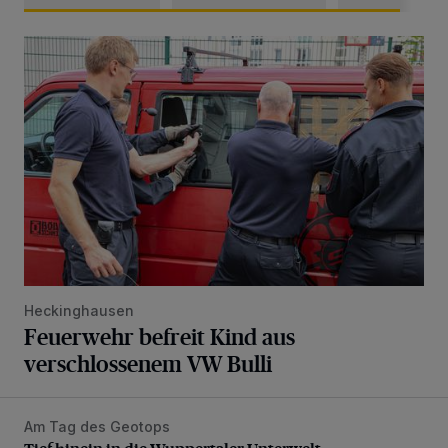
Feuerwehr befreit Kind aus verschlossenem VW Bulli
Heckinghausen
Feuerwehr befreit Kind aus
verschlossenem VW Bulli
Am Tag des Geotops
Tief hinein in die Wuppertaler Unterwelt