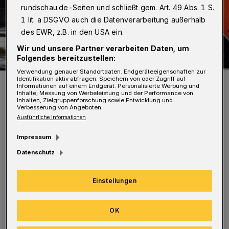
rundschau.de-Seiten und schließt gem. Art. 49 Abs. 1 S.
1 lit. a DSGVO auch die Datenverarbeitung außerhalb
des EWR, z.B. in den USA ein.
Wir und unsere Partner verarbeiten Daten, um
Folgendes bereitzustellen:
Verwendung genauer Standortdaten. Endgeräteeigenschaften zur
Identifikation aktiv abfragen. Speichern von oder Zugriff auf
Symbolfoto.
Informationen auf einem Endgerät. Personalisierte Werbung und
Foto: Pixabay
Inhalte, Messung von Werbeleistung und der Performance von
Inhalten, Zielgruppenforschung sowie Entwicklung und
Verbesserung von Angeboten.
Ausführliche Informationen
Impressum
Datenschutz
Ein 52-jähriger Mann fuhr mit seinem VW
Golf die Gräfrather Straße in nördlicher
Einstellungen
Richtung, als er in die Corneliusstraße
abbiegen wollte. Dabei übersah er aus bislang
OK
ungeklärter Ursache den entgegenkommenden