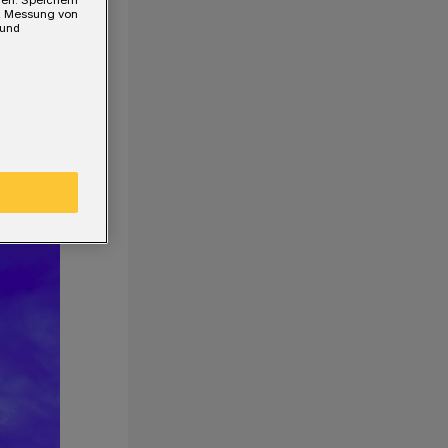
e, Messung von
 und