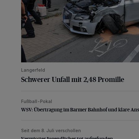
Langerfeld
Schwerer Unfall mit 2,48 Promille
Fußball-Pokal
WSV: Übertragung im Barmer Bahnhof und klare An
WSV: Übertragung im Barmer Bahnhof und klare An
Seit dem 8. Juli verschollen
Vermisster Jugendlicher tot aufgefunden
Vermisster Jugendlicher tot aufgefunden