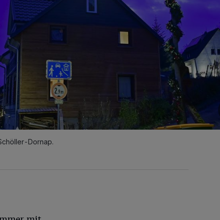
 Schöller-Dornap.
ommer mit