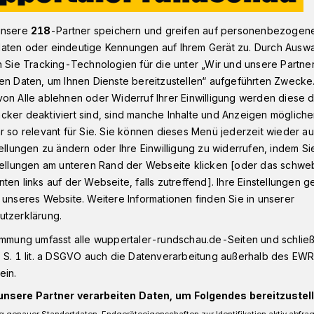
unsere
218
-Partner speichern und greifen auf personenbezogen
aten oder eindeutige Kennungen auf Ihrem Gerät zu. Durch Ausw
onnborn
Wuppertaler Stadtwerke: „Adventslaterne“ als Danke
n Sie Tracking-Technologien für die unter „Wir und unsere Partne
en Daten, um Ihnen Dienste bereitzustellen“ aufgeführten Zwecke
on Alle ablehnen oder Widerruf Ihrer Einwilligung werden diese de
cker deaktiviert sind, sind manche Inhalte und Anzeigen möglich
r so relevant für Sie. Sie können dieses Menü jederzeit wieder au
slaterne“ als
tellungen zu ändern oder Ihre Einwilligung zu widerrufen, indem Si
stellungen am unteren Rand der Webseite klicken [oder das schw
ten links auf der Webseite, falls zutreffend]. Ihre Einstellungen g
 unseres Website. Weitere Informationen finden Sie in unserer
utzerklärung.
er Stadtwerke (WSW) bedanken sich im
immung umfasst alle wuppertaler-rundschau.de-Seiten und schließt
iner besonderen Aktion bei den
 S. 1 lit. a DSGVO auch die Datenverarbeitung außerhalb des EWR, 
rn im „WSW Digital-Reallabor“ Schöller-
ein.
unsere Partner verarbeiten Daten, um Folgendes bereitzustell
 genauer Standortdaten. Endgeräteeigenschaften zur Identifikation aktiv abfra