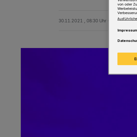
von oder Zu
Werbeleist
Verbesseru
Ausführliche
30.11.2021 , 08:30 Uhr
Eine Minute L
Impressu
Datenschu
E