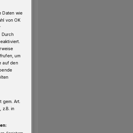
e Daten wie
ahl von OK
schön
r
. Durch
aktiviert.
erweise
frufen, um
e auf den
ebende
elten
 gem. Art.
z.B. in
en:
gen. Speichern