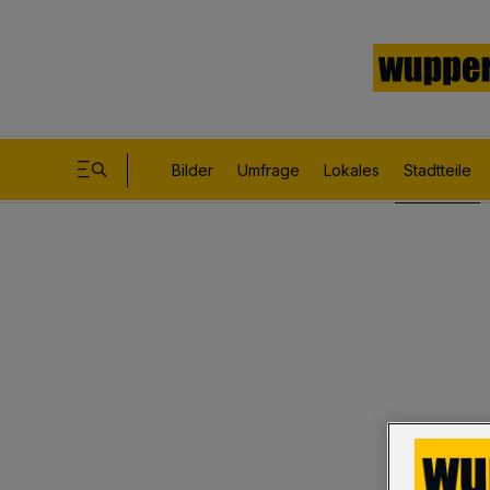
Bilder
Umfrage
Lokales
Stadtteile