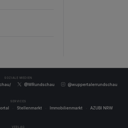
SOZIALE MEDIEN
chau/
@WRundschau
@wuppertalerrundschau
SERVICES
ortal
Stellenmarkt
Immobilienmarkt
AZUBI NRW
VERLAG