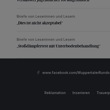
Briefe von Leserinnen und Lesern
„Dies ist nicht akzeptabel“
„Dies ist nicht akzeptabel“
Briefe von Leserinnen und Lesern
„Stoßdämpfertest mit Unterbodenbehandlung“
„Stoßdämpfertest mit Unterbodenbehandlung“
www.facebook.com/WuppertalerRunds
Reklamation
Inserieren
Trauerp