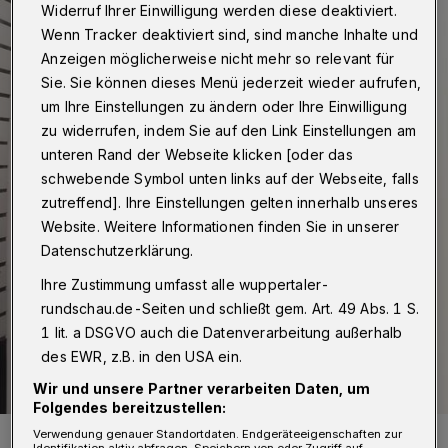
Widerruf Ihrer Einwilligung werden diese deaktiviert.
Wenn Tracker deaktiviert sind, sind manche Inhalte und
Anzeigen möglicherweise nicht mehr so relevant für
Sie. Sie können dieses Menü jederzeit wieder aufrufen,
um Ihre Einstellungen zu ändern oder Ihre Einwilligung
zu widerrufen, indem Sie auf den Link Einstellungen am
unteren Rand der Webseite klicken [oder das
schwebende Symbol unten links auf der Webseite, falls
zutreffend]. Ihre Einstellungen gelten innerhalb unseres
Website. Weitere Informationen finden Sie in unserer
Datenschutzerklärung.
Ihre Zustimmung umfasst alle wuppertaler-
rundschau.de-Seiten und schließt gem. Art. 49 Abs. 1 S.
1 lit. a DSGVO auch die Datenverarbeitung außerhalb
des EWR, z.B. in den USA ein.
Wir und unsere Partner verarbeiten Daten, um
Folgendes bereitzustellen:
Annette Raabe-Vehlow und Michael Spitzer freuen sich über jeden,
Verwendung genauer Standortdaten. Endgeräteeigenschaften zur