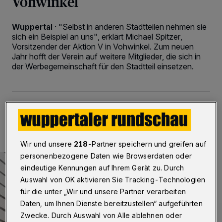
Vohwinkel
Wuppertal
·
"Selbst in anderen Stadtteilen nehmen sie
sich ein Beispiel an uns", erklärt Michael Spitzer,
Vorsitzender der Aktion V in Vohwinkel. Zum neuen
Jahr hofft der Verein auf weitere Mitglieder, die sich in
der Werbegemeinschaft für den Stadtteil einsetzen.
31.01.2019 , 14:24 Uhr
2 Minuten Lesezeit
Wir und unsere
218
-Partner speichern und greifen auf
personenbezogene Daten wie Browserdaten oder
eindeutige Kennungen auf Ihrem Gerät zu. Durch
Auswahl von OK aktivieren Sie Tracking-Technologien
für die unter „Wir und unsere Partner verarbeiten
Daten, um Ihnen Dienste bereitzustellen“ aufgeführten
Zwecke. Durch Auswahl von Alle ablehnen oder