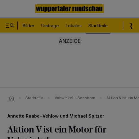
Bilder
Umfrage
Lokales
Stadtteile
Sport
Le
Stadtteile
Vohwinkel - Sonnborn
Aktion V ist ein M
Annette Raabe-Vehlow und Michael Spitzer
Aktion V ist ein Motor für