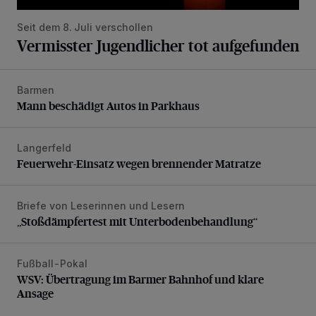
Seit dem 8. Juli verschollen
Vermisster Jugendlicher tot aufgefunden
Barmen
Mann beschädigt Autos in Parkhaus
Mann beschädigt Autos in Parkhaus
Langerfeld
Feuerwehr-Einsatz wegen brennender Matratze
Feuerwehr-Einsatz wegen brennender Matratze
Briefe von Leserinnen und Lesern
„Stoßdämpfertest mit Unterbodenbehandlung“
„Stoßdämpfertest mit Unterbodenbehandlung“
Fußball-Pokal
WSV: Übertragung im Barmer Bahnhof und klare Ansage
WSV: Übertragung im Barmer Bahnhof und klare
Ansage