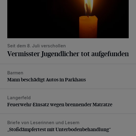
Seit dem 8. Juli verschollen
Vermisster Jugendlicher tot aufgefunden
Barmen
Mann beschädigt Autos in Parkhaus
Mann beschädigt Autos in Parkhaus
Langerfeld
Feuerwehr-Einsatz wegen brennender Matratze
Feuerwehr-Einsatz wegen brennender Matratze
Briefe von Leserinnen und Lesern
„Stoßdämpfertest mit Unterbodenbehandlung“
„Stoßdämpfertest mit Unterbodenbehandlung“