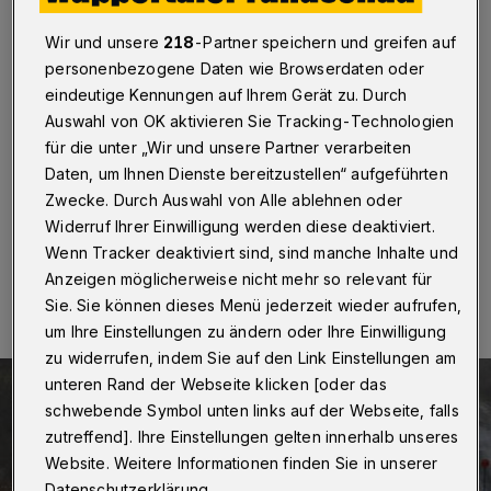
noch bis Sommer
Wir und unsere
218
-Partner speichern und greifen auf
Wuppertal
·
Der sechsspurige Ausbau der A46
personenbezogene Daten wie Browserdaten oder
zwischen der Anschlussstelle Haan-Ost und dem
eindeutige Kennungen auf Ihrem Gerät zu. Durch
Sonnborner Kreuz soll im Sommer 2022
Auswahl von OK aktivieren Sie Tracking-Technologien
abgeschlossen sein. Das hat die Niederlassung
Rheinland der Autobahn GmbH des Bundes auf
für die unter „Wir und unsere Partner verarbeiten
Anfrage der Rundschau mitgeteilt.
Daten, um Ihnen Dienste bereitzustellen“ aufgeführten
Zwecke. Durch Auswahl von Alle ablehnen oder
Widerruf Ihrer Einwilligung werden diese deaktiviert.
Wenn Tracker deaktiviert sind, sind manche Inhalte und
10.02.2022 , 14:40 Uhr
Eine Minute Lesezeit
Anzeigen möglicherweise nicht mehr so relevant für
Sie. Sie können dieses Menü jederzeit wieder aufrufen,
um Ihre Einstellungen zu ändern oder Ihre Einwilligung
zu widerrufen, indem Sie auf den Link Einstellungen am
unteren Rand der Webseite klicken [oder das
schwebende Symbol unten links auf der Webseite, falls
zutreffend]. Ihre Einstellungen gelten innerhalb unseres
Website. Weitere Informationen finden Sie in unserer
Datenschutzerklärung.