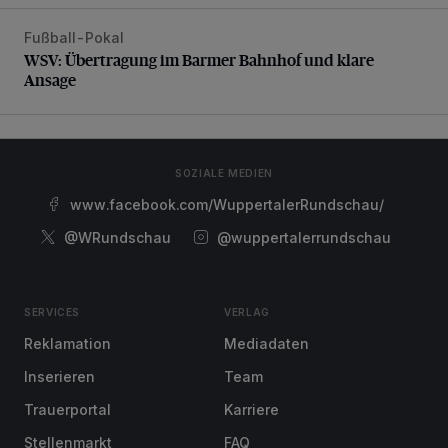
Fußball-Pokal
WSV: Übertragung im Barmer Bahnhof und klare Ansage
WSV: Übertragung im Barmer Bahnhof und klare
Ansage
SOZIALE MEDIEN
www.facebook.com/WuppertalerRundschau/
@WRundschau
@wuppertalerrundschau
SERVICES
VERLAG
Reklamation
Mediadaten
Inserieren
Team
Trauerportal
Karriere
Stellenmarkt
FAQ