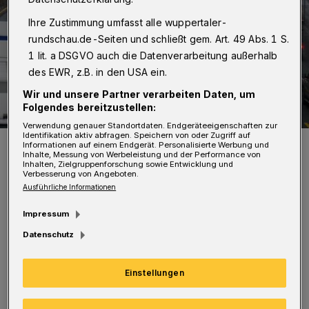
Ihre Zustimmung umfasst alle wuppertaler-
rundschau.de-Seiten und schließt gem. Art. 49 Abs. 1 S.
1 lit. a DSGVO auch die Datenverarbeitung außerhalb
des EWR, z.B. in den USA ein.
Wir und unsere Partner verarbeiten Daten, um
Folgendes bereitzustellen:
Verwendung genauer Standortdaten. Endgeräteeigenschaften zur
Identifikation aktiv abfragen. Speichern von oder Zugriff auf
Die Brücken-Baustelle am Westring verlangt den
Informationen auf einem Endgerät. Personalisierte Werbung und
Verkehrsteilnehmerinnen und -teilnehmern schon lange viel Geduld
Inhalte, Messung von Werbeleistung und der Performance von
ab.
Inhalten, Zielgruppenforschung sowie Entwicklung und
Verbesserung von Angeboten.
Foto: Achim Otto
Ausführliche Informationen
Impressum
Datenschutz
„Der Neubau der Brücke über dem Westring
Einstellungen
ist fertiggestellt. In den vergangenen Monaten
fanden notwendige Arbeiten statt, die für