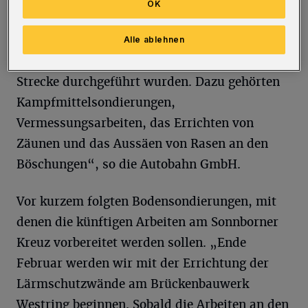
OK
Verkehrsteilnehmerinnen und -teilnehmer
teilweise nicht sichtbar waren, weil sie zum
Alle ablehnen
Beispiel unterhalb der Brücke oder neben der
Strecke durchgeführt wurden. Dazu gehörten
Kampfmittelsondierungen,
Vermessungsarbeiten, das Errichten von
Zäunen und das Aussäen von Rasen an den
Böschungen“, so die Autobahn GmbH.
Vor kurzem folgten Bodensondierungen, mit
denen die künftigen Arbeiten am Sonnborner
Kreuz vorbereitet werden sollen. „Ende
Februar werden wir mit der Errichtung der
Lärmschutzwände am Brückenbauwerk
Westring beginnen. Sobald die Arbeiten an den