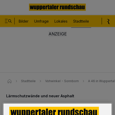
Bilder
Umfrage
Lokales
Stadtteile
Sport
Le
Stadtteile
Vohwinkel - Sonnborn
A 46 in Wupperta
Lärmschutzwände und neuer Asphalt
A 46: Großbaustelle Westring