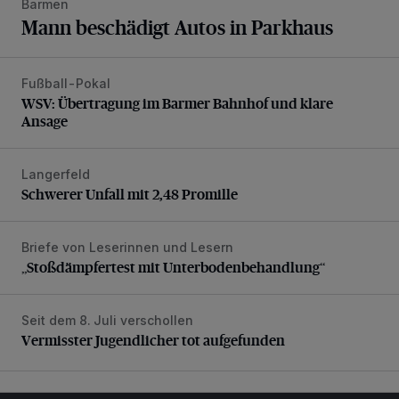
Barmen
Mann beschädigt Autos in Parkhaus
Fußball-Pokal
WSV: Übertragung im Barmer Bahnhof und klare Ansage
WSV: Übertragung im Barmer Bahnhof und klare
Ansage
Langerfeld
Schwerer Unfall mit 2,48 Promille
Schwerer Unfall mit 2,48 Promille
Briefe von Leserinnen und Lesern
„Stoßdämpfertest mit Unterbodenbehandlung“
„Stoßdämpfertest mit Unterbodenbehandlung“
Seit dem 8. Juli verschollen
Vermisster Jugendlicher tot aufgefunden
Vermisster Jugendlicher tot aufgefunden