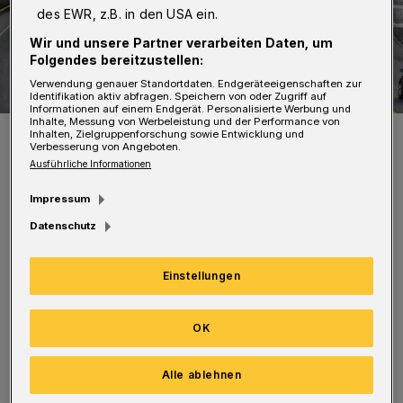
des EWR, z.B. in den USA ein.
Wir und unsere Partner verarbeiten Daten, um
Folgendes bereitzustellen:
Verwendung genauer Standortdaten. Endgeräteeigenschaften zur
Identifikation aktiv abfragen. Speichern von oder Zugriff auf
Informationen auf einem Endgerät. Personalisierte Werbung und
Inhalte, Messung von Werbeleistung und der Performance von
Die Brücke wird seit geraumer Zeit saniert.
Inhalten, Zielgruppenforschung sowie Entwicklung und
Verbesserung von Angeboten.
Foto: Achim Otto
Ausführliche Informationen
Impressum
Datenschutz
Die Autobahn GmbH Rheinland erneuert
Einstellungen
zwischen 9 und 15 Uhr beidseitig die
Fahrbahnmarkierung in der Baustelle.
OK
Während gearbeitet wird, ist in der
betroffenen Richtung dann nur ein Streifen
Alle ablehnen
frei.