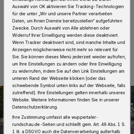
Baustelle
Auswahl von OK aktivieren Sie Tracking-Technologien
für die unter „Wir und unsere Partner verarbeiten
Wuppertal
·
Auf der A46 kann es am Samstag (30.
Daten, um Ihnen Dienste bereitzustellen“ aufgeführten
Oktober 2021) zwischen dem Sonnborner Kreuz in
Wuppertal und der Anschlussstelle Haan-Ost zu
Zwecke. Durch Auswahl von Alle ablehnen oder
Verkehrsbehinderungen kommen.
Widerruf Ihrer Einwilligung werden diese deaktiviert.
Wenn Tracker deaktiviert sind, sind manche Inhalte und
Anzeigen möglicherweise nicht mehr so relevant für
Sie. Sie können dieses Menü jederzeit wieder aufrufen,
28.10.2021 , 06:30 Uhr
Eine Minute Lesezeit
um Ihre Einstellungen zu ändern oder Ihre Einwilligung
zu widerrufen, indem Sie auf den Link Einstellungen am
unteren Rand der Webseite klicken [oder das
schwebende Symbol unten links auf der Webseite, falls
zutreffend]. Ihre Einstellungen gelten innerhalb unseres
Website. Weitere Informationen finden Sie in unserer
Datenschutzerklärung.
Ihre Zustimmung umfasst alle wuppertaler-
rundschau.de-Seiten und schließt gem. Art. 49 Abs. 1 S.
1 lit. a DSGVO auch die Datenverarbeitung außerhalb