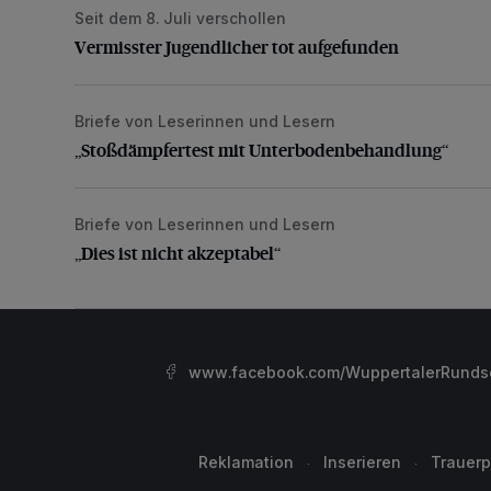
Seit dem 8. Juli verschollen
Vermisster Jugendlicher tot aufgefunden
Vermisster Jugendlicher tot aufgefunden
Briefe von Leserinnen und Lesern
„Stoßdämpfertest mit Unterbodenbehandlung“
„Stoßdämpfertest mit Unterbodenbehandlung“
Briefe von Leserinnen und Lesern
„Dies ist nicht akzeptabel“
„Dies ist nicht akzeptabel“
www.facebook.com/WuppertalerRunds
Reklamation
Inserieren
Trauerp