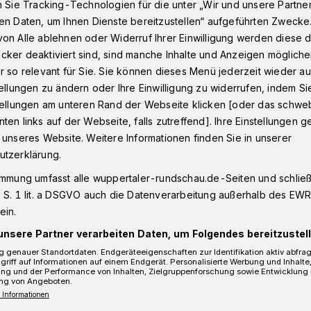
n Sie Tracking-Technologien für die unter „Wir und unsere Partne
en Daten, um Ihnen Dienste bereitzustellen“ aufgeführten Zwecke
on Alle ablehnen oder Widerruf Ihrer Einwilligung werden diese de
cker deaktiviert sind, sind manche Inhalte und Anzeigen möglich
Taubenkot bleibt ungelöstes Problem
r so relevant für Sie. Sie können dieses Menü jederzeit wieder au
tellungen zu ändern oder Ihre Einwilligung zu widerrufen, indem Si
stellungen am unteren Rand der Webseite klicken [oder das schw
eibt ungelöstes
ten links auf der Webseite, falls zutreffend]. Ihre Einstellungen g
 unseres Website. Weitere Informationen finden Sie in unserer
utzerklärung.
immung umfasst alle wuppertaler-rundschau.de-Seiten und schließt
 S. 1 lit. a DSGVO auch die Datenverarbeitung außerhalb des EWR, 
ein.
er Schwebebahnwagenhalle wurden auf
unsere Partner verarbeiten Daten, um Folgendes bereitzustell
n den WSW zwei Container übereinander
hotel“ dienen und von Taubenfreunden
 genauer Standortdaten. Endgeräteeigenschaften zur Identifikation aktiv abfra
griff auf Informationen auf einem Endgerät. Personalisierte Werbung und Inhalt
n.
ung und der Performance von Inhalten, Zielgruppenforschung sowie Entwicklung
ng von Angeboten.
 Informationen