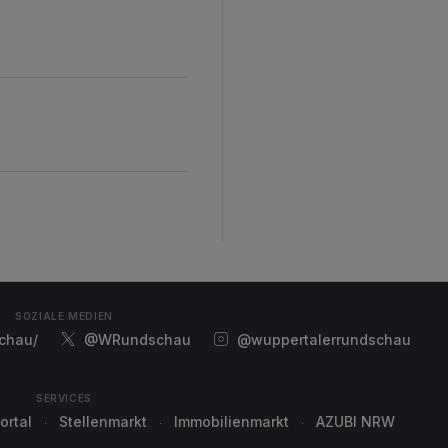
SOZIALE MEDIEN
chau/
@WRundschau
@wuppertalerrundschau
SERVICES
ortal
Stellenmarkt
Immobilienmarkt
AZUBI NRW