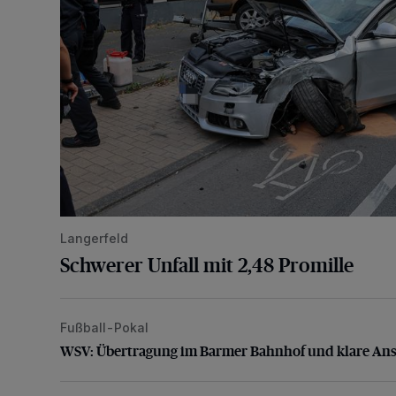
Langerfeld
Schwerer Unfall mit 2,48 Promille
Fußball-Pokal
WSV: Übertragung im Barmer Bahnhof und klare An
WSV: Übertragung im Barmer Bahnhof und klare An