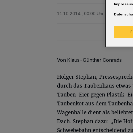
Impressu
11.10.2014 , 00:00 Uhr
Eine Minute 
Datenschu
E
Von Klaus-Günther Conrads
Holger Stephan, Pressesprech
durch das Taubenhaus etwas v
Tauben-Eier gegen Plastik-Eie
Taubenkot aus dem Taubenhau
Wagenhalle dient als beliebte
Dach. Stephan dazu: „Die Ho
Schwebebahn entscheidend zu v