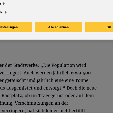
m
Lesezeit
tz
instellungen
Alle ablehnen
OK
er der Stadtwerke: „Die Population wird
erringert. Auch werden jährlich etwa 400
r getauscht und jährlich eine eine Tonne
s ausgemistet und entsorgt.“ Doch die neue
r Rastplatz, ob im Tragegerüst oder auf dem
ffnung, Verschmutzungen an der
erringern, hat sich leider nicht erfüllt.