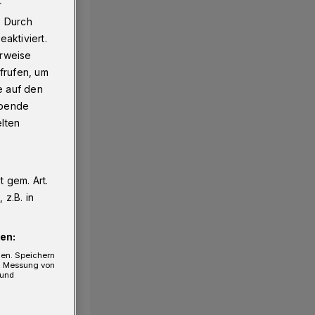
r
. Durch
aktiviert.
erweise
frufen, um
e auf den
ebende
elten
 gem. Art.
z.B. in
en:
gen. Speichern
e, Messung von
 und