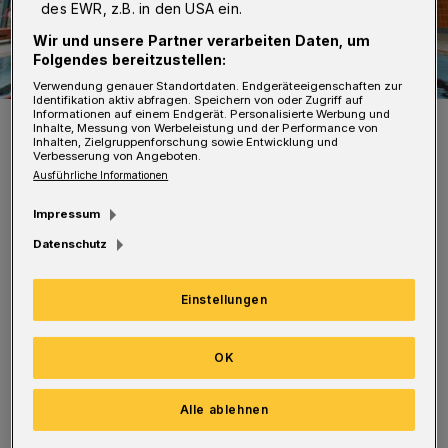
des EWR, z.B. in den USA ein.
Wir und unsere Partner verarbeiten Daten, um
Folgendes bereitzustellen:
Verwendung genauer Standortdaten. Endgeräteeigenschaften zur
Identifikation aktiv abfragen. Speichern von oder Zugriff auf
Informationen auf einem Endgerät. Personalisierte Werbung und
Blick in das Bad.
Inhalte, Messung von Werbeleistung und der Performance von
Foto: Stadt Wuppertal
Inhalten, Zielgruppenforschung sowie Entwicklung und
Verbesserung von Angeboten.
Ausführliche Informationen
Impressum
Datenschutz
Grund dafür sind nach Angaben des
städtischen Sport- und Bäderamtes
Einstellungen
krankheitsbedingte Personalausfälle. Die
Öffnungszeiten der städtischen Bäder sowie
OK
deren aktuelle Änderungen finden sich unter
Alle ablehnen
www.wuppertal.de