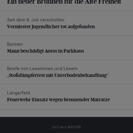
Ein neuer Brunnen für die Alte Freiheit
Seit dem 8. Juli verschollen
Vermisster Jugendlicher tot aufgefunden
Vermisster Jugendlicher tot aufgefunden
Barmen
Mann beschädigt Autos in Parkhaus
Mann beschädigt Autos in Parkhaus
Briefe von Leserinnen und Lesern
„Stoßdämpfertest mit Unterbodenbehandlung“
„Stoßdämpfertest mit Unterbodenbehandlung“
Langerfeld
Feuerwehr-Einsatz wegen brennender Matratze
Feuerwehr-Einsatz wegen brennender Matratze
SOZIALE MEDIEN