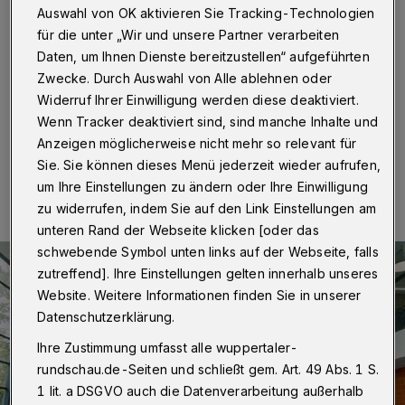
zu
Auswahl von OK aktivieren Sie Tracking-Technologien
für die unter „Wir und unsere Partner verarbeiten
Wuppertal
·
Das Stadtbad Uellendahl bleibt von
Daten, um Ihnen Dienste bereitzustellen“ aufgeführten
Dienstag bis einschließlich Donnerstag (11. bis 13. Juni
Zwecke. Durch Auswahl von Alle ablehnen oder
2024) für den öffentlichen Badebetrieb geschlossen.
Widerruf Ihrer Einwilligung werden diese deaktiviert.
Wenn Tracker deaktiviert sind, sind manche Inhalte und
Anzeigen möglicherweise nicht mehr so relevant für
08.06.2024 , 12:00 Uhr
Eine Minute Lesezeit
Sie. Sie können dieses Menü jederzeit wieder aufrufen,
um Ihre Einstellungen zu ändern oder Ihre Einwilligung
zu widerrufen, indem Sie auf den Link Einstellungen am
unteren Rand der Webseite klicken [oder das
schwebende Symbol unten links auf der Webseite, falls
zutreffend]. Ihre Einstellungen gelten innerhalb unseres
Website. Weitere Informationen finden Sie in unserer
Datenschutzerklärung.
Ihre Zustimmung umfasst alle wuppertaler-
rundschau.de-Seiten und schließt gem. Art. 49 Abs. 1 S.
1 lit. a DSGVO auch die Datenverarbeitung außerhalb