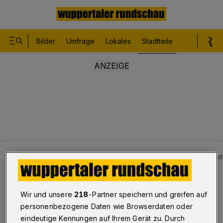
Bilder
Umfrage
Lokales
Stadtteile
Sport
Le
Stadtteile
Uellendahl - Dönberg
Wuppertaler Stadt
Ab Dienstag
Wir und unsere
218
-Partner speichern und greifen auf
Stadtbad Uellendahl drei Tage
personenbezogene Daten wie Browserdaten oder
eindeutige Kennungen auf Ihrem Gerät zu. Durch