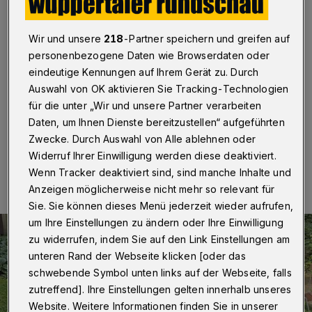
Partnerschule in Indonesien
Wuppertal
·
Das Wilhelm-Dörpfeld-Gymnasium hat
Wir und unsere
218
-Partner speichern und greifen auf
der Vereinten Evangelischen Mission (VEM) in Barmen
personenbezogene Daten wie Browserdaten oder
2.028,45 Euro übergeben. Das Geld ist für die
eindeutige Kennungen auf Ihrem Gerät zu. Durch
Partnerschule SMK Tarunatama Getasan auf der
Auswahl von OK aktivieren Sie Tracking-Technologien
indonesischen Insel Java bestimmt.
für die unter „Wir und unsere Partner verarbeiten
Daten, um Ihnen Dienste bereitzustellen“ aufgeführten
Zwecke. Durch Auswahl von Alle ablehnen oder
05.09.2023 , 14:35 Uhr
Eine Minute Lesezeit
Widerruf Ihrer Einwilligung werden diese deaktiviert.
Wenn Tracker deaktiviert sind, sind manche Inhalte und
Anzeigen möglicherweise nicht mehr so relevant für
Sie. Sie können dieses Menü jederzeit wieder aufrufen,
um Ihre Einstellungen zu ändern oder Ihre Einwilligung
zu widerrufen, indem Sie auf den Link Einstellungen am
unteren Rand der Webseite klicken [oder das
schwebende Symbol unten links auf der Webseite, falls
zutreffend]. Ihre Einstellungen gelten innerhalb unseres
Website. Weitere Informationen finden Sie in unserer