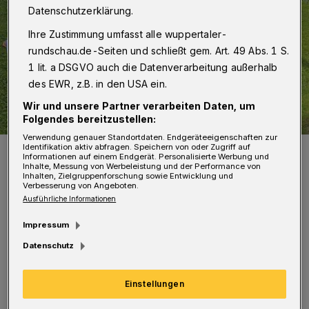
Datenschutzerklärung.
Ihre Zustimmung umfasst alle wuppertaler-
rundschau.de-Seiten und schließt gem. Art. 49 Abs. 1 S.
1 lit. a DSGVO auch die Datenverarbeitung außerhalb
des EWR, z.B. in den USA ein.
Wir und unsere Partner verarbeiten Daten, um
Folgendes bereitzustellen:
Verwendung genauer Standortdaten. Endgeräteeigenschaften zur
Identifikation aktiv abfragen. Speichern von oder Zugriff auf
19 Schülerinnen und Schüler des WDG besuchten mit Schulleiterin
Informationen auf einem Endgerät. Personalisierte Werbung und
Claudia Schweizer-Motte und SV-Verbindungslehrerin Susanne
Inhalte, Messung von Werbeleistung und der Performance von
Giskes das Missionshaus.
Inhalten, Zielgruppenforschung sowie Entwicklung und
Foto: Susanne Seiler
Verbesserung von Angeboten.
Ausführliche Informationen
Impressum
Datenschutz
Mitte Mai nahmen 800 Schülerinnen und
Einstellungen
Schüler des Gymnasiums an dem alljährigen