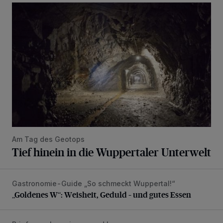
Tief hinein in die Wuppertaler Unterwelt
Am Tag des Geotops
Tief hinein in die Wuppertaler Unterwelt
Gastronomie-Guide „So schmeckt Wuppertal!“
„Goldenes W“: Weisheit, Geduld – und gutes Essen
„Goldenes W“: Weisheit, Geduld – und gutes Essen