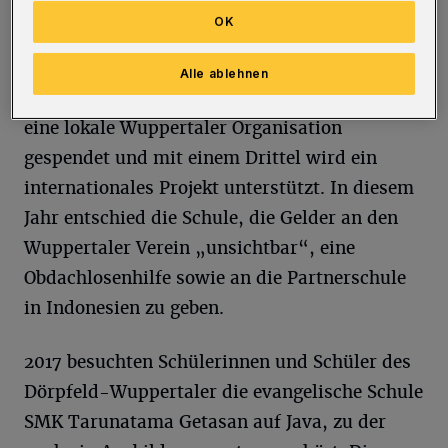
Spendenlauf im Garten der Stadthallen teil.
OK
Die Spenden werden anschließend aufgeteilt –
eine langjährige Tradition: Ein Drittel des
Alle ablehnen
Geldes bleibt an der Schule, ein Drittel wird an
eine lokale Wuppertaler Organisation
gespendet und mit einem Drittel wird ein
internationales Projekt unterstützt. In diesem
Jahr entschied die Schule, die Gelder an den
Wuppertaler Verein „unsichtbar“, eine
Obdachlosenhilfe sowie an die Partnerschule
in Indonesien zu geben.
2017 besuchten Schülerinnen und Schüler des
Dörpfeld-Wuppertaler die evangelische Schule
SMK Tarunatama Getasan auf Java, zu der