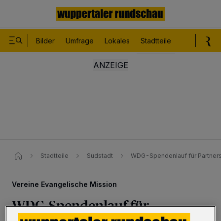
Bilder
Umfrage
Lokales
Stadtteile
Sport
Le
Stadtteile
Südstadt
WDG-Spendenlauf für Partners
Vereine Evangelische Mission
WDG-Spendenlauf für