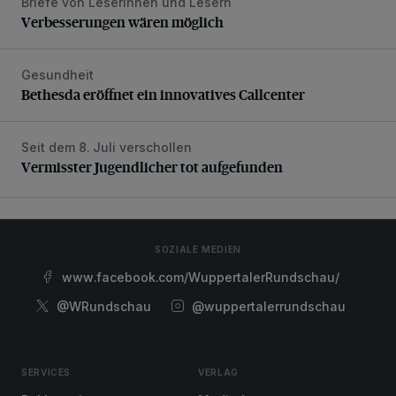
Briefe von Leserinnen und Lesern
Verbesserungen wären möglich
Verbesserungen wären möglich
Gesundheit
Bethesda eröffnet ein innovatives Callcenter
Bethesda eröffnet ein innovatives Callcenter
Seit dem 8. Juli verschollen
Vermisster Jugendlicher tot aufgefunden
Vermisster Jugendlicher tot aufgefunden
SOZIALE MEDIEN
www.facebook.com/WuppertalerRundschau/
@WRundschau
@wuppertalerrundschau
SERVICES
VERLAG