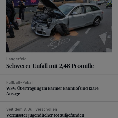
Langerfeld
Schwerer Unfall mit 2,48 Promille
Fußball-Pokal
WSV: Übertragung im Barmer Bahnhof und klare Ansage
WSV: Übertragung im Barmer Bahnhof und klare
Ansage
Seit dem 8. Juli verschollen
Vermisster Jugendlicher tot aufgefunden
Vermisster Jugendlicher tot aufgefunden