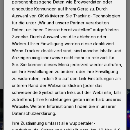
Feuer evakuiert
personenbezogene Daten wie Browserdaten oder
eindeutige Kennungen auf Ihrem Gerät zu. Durch
Wuppertal
·
In einem Heim für betreutes Wohnen am
Auswahl von OK aktivieren Sie Tracking-Technologien
Ostersiepen ist am Mittwochabend (7. September
für die unter „Wir und unsere Partner verarbeiten
2022) gegen 20 Uhr ein Feuer ausgebrochen. Rund
Daten, um Ihnen Dienste bereitzustellen“ aufgeführten
30 Personen wurden unverletzt aus dem Gebäude
Zwecke. Durch Auswahl von Alle ablehnen oder
gebracht.
Widerruf Ihrer Einwilligung werden diese deaktiviert.
Wenn Tracker deaktiviert sind, sind manche Inhalte und
Anzeigen möglicherweise nicht mehr so relevant für
07.09.2022 , 22:05 Uhr
Eine Minute Lesezeit
Sie. Sie können dieses Menü jederzeit wieder aufrufen,
um Ihre Einstellungen zu ändern oder Ihre Einwilligung
zu widerrufen, indem Sie auf den Link Einstellungen am
unteren Rand der Webseite klicken [oder das
schwebende Symbol unten links auf der Webseite, falls
zutreffend]. Ihre Einstellungen gelten innerhalb unseres
Website. Weitere Informationen finden Sie in unserer
Datenschutzerklärung.
Ihre Zustimmung umfasst alle wuppertaler-