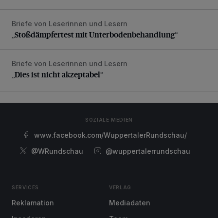
Briefe von Leserinnen und Lesern
„Stoßdämpfertest mit Unterbodenbehandlung“
„Stoßdämpfertest mit Unterbodenbehandlung“
Briefe von Leserinnen und Lesern
„Dies ist nicht akzeptabel“
„Dies ist nicht akzeptabel“
SOZIALE MEDIEN
www.facebook.com/WuppertalerRundschau/
@WRundschau
@wuppertalerrundschau
SERVICES
VERLAG
Reklamation
Mediadaten