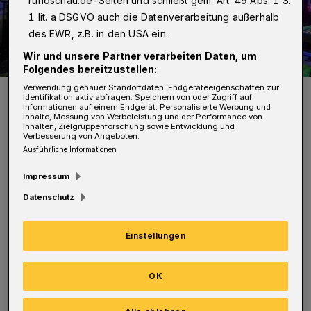
rundschau.de-Seiten und schließt gem. Art. 49 Abs. 1 S.
1 lit. a DSGVO auch die Datenverarbeitung außerhalb
des EWR, z.B. in den USA ein.
Wir und unsere Partner verarbeiten Daten, um
Folgendes bereitzustellen:
Verwendung genauer Standortdaten. Endgeräteeigenschaften zur
Die Lage vor Ort.
Identifikation aktiv abfragen. Speichern von oder Zugriff auf
Foto: Christoph Petersen
Informationen auf einem Endgerät. Personalisierte Werbung und
Inhalte, Messung von Werbeleistung und der Performance von
Inhalten, Zielgruppenforschung sowie Entwicklung und
Verbesserung von Angeboten.
Ausführliche Informationen
Impressum
„Es brannte in einem Wäscheraum mit einer
Datenschutz
zusätzlichen Müllpresse eines
Mehrfamilienhauses“, teilte die Leitstelle am
Einstellungen
späten Abend mit. Die Flammen wurden mit
OK
zwei Strahlrohren gelöscht. Wegen der starken
Rauchentwicklung mussten die Einsatzkräfte