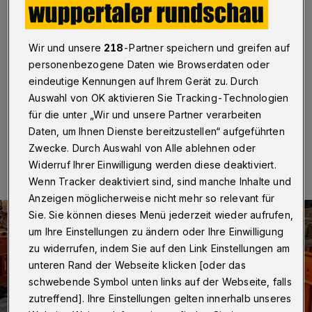
Dauerprobleme und -zustände“
Wuppertal
·
Die AG 60plus der SPD Wuppertal
Wir und unsere
218
-Partner speichern und greifen auf
appelliert an die Stadt, „endlich und kurzfristig für einen
personenbezogene Daten wie Browserdaten oder
geordneten Ablauf der noch notwendigen Arbeiten im
Innenstadtbereich“ von Elberfeld zu sorgen.
eindeutige Kennungen auf Ihrem Gerät zu. Durch
Auswahl von OK aktivieren Sie Tracking-Technologien
für die unter „Wir und unsere Partner verarbeiten
Daten, um Ihnen Dienste bereitzustellen“ aufgeführten
09.03.2023 , 11:30 Uhr
Eine Minute Lesezeit
Zwecke. Durch Auswahl von Alle ablehnen oder
Widerruf Ihrer Einwilligung werden diese deaktiviert.
Wenn Tracker deaktiviert sind, sind manche Inhalte und
Anzeigen möglicherweise nicht mehr so relevant für
Sie. Sie können dieses Menü jederzeit wieder aufrufen,
um Ihre Einstellungen zu ändern oder Ihre Einwilligung
zu widerrufen, indem Sie auf den Link Einstellungen am
unteren Rand der Webseite klicken [oder das
schwebende Symbol unten links auf der Webseite, falls
zutreffend]. Ihre Einstellungen gelten innerhalb unseres