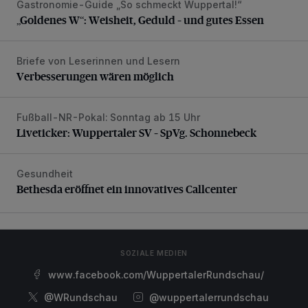
Gastronomie-Guide „So schmeckt Wuppertal!“
„Goldenes W“: Weisheit, Geduld – und gutes Essen
„Goldenes W“: Weisheit, Geduld – und gutes Essen
Briefe von Leserinnen und Lesern
Verbesserungen wären möglich
Verbesserungen wären möglich
Fußball-NR-Pokal: Sonntag ab 15 Uhr
Liveticker: Wuppertaler SV – SpVg. Schonnebeck
Liveticker: Wuppertaler SV – SpVg. Schonnebeck
Gesundheit
Bethesda eröffnet ein innovatives Callcenter
Bethesda eröffnet ein innovatives Callcenter
SOZIALE MEDIEN
www.facebook.com/WuppertalerRundschau/
@WRundschau
@wuppertalerrundschau