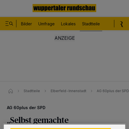
Bilder
Umfrage
Lokales
Stadtteile
Sport
Le
Stadtteile
Elberfeld-Innenstadt
AG 60plus der SPD​ 
AG 60plus der SPD
„Selbst gemachte