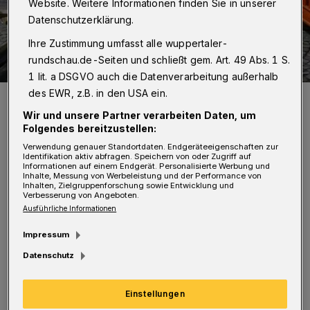
Website. Weitere Informationen finden Sie in unserer
Datenschutzerklärung.
Ihre Zustimmung umfasst alle wuppertaler-
rundschau.de-Seiten und schließt gem. Art. 49 Abs. 1 S.
1 lit. a DSGVO auch die Datenverarbeitung außerhalb
des EWR, z.B. in den USA ein.
Eine der Baustellen in der City.
Foto: Achim Otto
Wir und unsere Partner verarbeiten Daten, um
Folgendes bereitzustellen:
Verwendung genauer Standortdaten. Endgeräteeigenschaften zur
Identifikation aktiv abfragen. Speichern von oder Zugriff auf
Informationen auf einem Endgerät. Personalisierte Werbung und
Inhalte, Messung von Werbeleistung und der Performance von
Inhalten, Zielgruppenforschung sowie Entwicklung und
E
Verbesserung von Angeboten.
s sei „nicht mehr hinzunehmen, dass auf
Ausführliche Informationen
der einen Seite Baumfällungen
Impressum
vorgenommen werden, Bänke ohne
Datenschutz
Rücklehnen für 400.000 Euro beschafft
werden und in gleichem Atemzug Straßen
Einstellungen
weiter aufgerissen werden (siehe Poststraße)