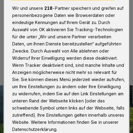
rechtzeitig
Wir und unsere
218
-Partner speichern und greifen auf
personenbezogene Daten wie Browserdaten oder
Wuppertal
·
Die Wuppertaler Feuerwehr hat am
Dienstagmittag (6. Juni 2023) in der Kohlfurth im
eindeutige Kennungen auf Ihrem Gerät zu. Durch
Bereich des Kaltenbacher Hammers einen größeren
Auswahl von OK aktivieren Sie Tracking-Technologien
Waldbrand verhindert.
für die unter „Wir und unsere Partner verarbeiten
Daten, um Ihnen Dienste bereitzustellen“ aufgeführten
Zwecke. Durch Auswahl von Alle ablehnen oder
Widerruf Ihrer Einwilligung werden diese deaktiviert.
06.06.2023 , 18:11 Uhr
Eine Minute Lesezeit
Wenn Tracker deaktiviert sind, sind manche Inhalte und
Anzeigen möglicherweise nicht mehr so relevant für
Sie. Sie können dieses Menü jederzeit wieder aufrufen,
um Ihre Einstellungen zu ändern oder Ihre Einwilligung
zu widerrufen, indem Sie auf den Link Einstellungen am
unteren Rand der Webseite klicken [oder das
schwebende Symbol unten links auf der Webseite, falls
zutreffend]. Ihre Einstellungen gelten innerhalb unseres
Website. Weitere Informationen finden Sie in unserer
Datenschutzerklärung.