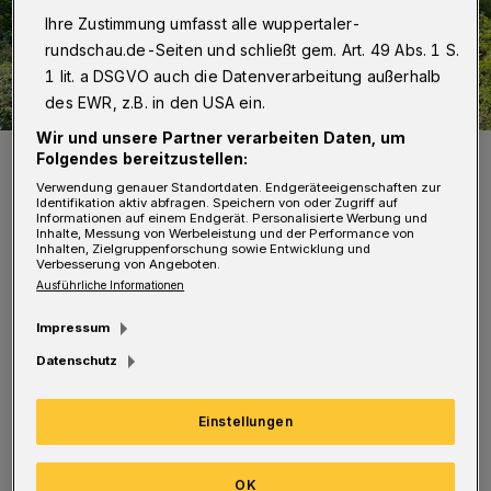
Ihre Zustimmung umfasst alle wuppertaler-
rundschau.de-Seiten und schließt gem. Art. 49 Abs. 1 S.
1 lit. a DSGVO auch die Datenverarbeitung außerhalb
des EWR, z.B. in den USA ein.
Wir und unsere Partner verarbeiten Daten, um
Um das Feuer zu erreichen, mussten die Einsatzkräfte den Hügel
Folgendes bereitzustellen:
hinauf.
Verwendung genauer Standortdaten. Endgeräteeigenschaften zur
Foto: Christoph Petersen
Identifikation aktiv abfragen. Speichern von oder Zugriff auf
Informationen auf einem Endgerät. Personalisierte Werbung und
Inhalte, Messung von Werbeleistung und der Performance von
Inhalten, Zielgruppenforschung sowie Entwicklung und
Verbesserung von Angeboten.
Ausführliche Informationen
S
Impressum
ie war gegen 14:25 Uhr durch einen
Datenschutz
Anrufer alarmiert worden. Um die
Einsatzstelle konkret eingrenzen zu können,
Einstellungen
wurden die Fahrzeuge über unterschiedliche
Wege vom Führungsdienst und von der
OK