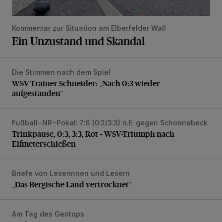
Kommentar zur Situation am Elberfelder Wall
Ein Unzustand und Skandal
Die Stimmen nach dem Spiel
WSV-Trainer Schneider: „Nach 0:3 wieder aufgestanden“
WSV-Trainer Schneider: „Nach 0:3 wieder
aufgestanden“
Fußball-NR-Pokal: 7:6 (0:2/3:3) n.E. gegen Schonnebeck
Trinkpause, 0:3, 3:3, Rot – WSV-Triumph nach Elfmetersc
Trinkpause, 0:3, 3:3, Rot – WSV-Triumph nach
Elfmeterschießen
Briefe von Leserinnen und Lesern
„Das Bergische Land vertrocknet“
„Das Bergische Land vertrocknet“
Am Tag des Geotops
Tief hinein in die Wuppertaler Unterwelt