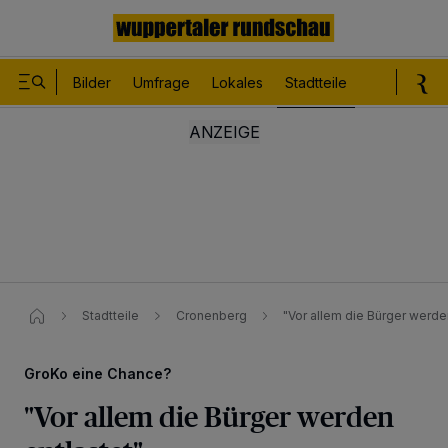
Bilder
Umfrage
Lokales
Stadtteile
Sport
Le
Stadtteile
Cronenberg
"Vor allem die Bürger werde
GroKo eine Chance?
"Vor allem die Bürger werden