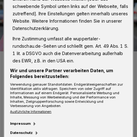
schwebende Symbol unten links auf der Webseite, falls
zutreffend]. Ihre Einstellungen gelten innerhalb unseres
Website. Weitere Informationen finden Sie in unserer
Datenschutzerklärung.
Ihre Zustimmung umfasst alle wuppertaler-
rundschau.de-Seiten und schließt gem. Art. 49 Abs. 1 S.
1 lit. a DSGVO auch die Datenverarbeitung außerhalb
Michael-Georg von Wenczowsky von der Mittelstands- und
des EWR, z.B. in den USA ein.
Wirtschaftsvereinigung.
Foto: Urssu
Wir und unsere Partner verarbeiten Daten, um
Folgendes bereitzustellen:
Verwendung genauer Standortdaten. Endgeräteeigenschaften zur
Identifikation aktiv abfragen. Speichern von oder Zugriff auf
Informationen auf einem Endgerät. Personalisierte Werbung und
Inhalte, Messung von Werbeleistung und der Performance von
Inhalten, Zielgruppenforschung sowie Entwicklung und
Verbesserung von Angeboten.
Von Eduard Urssu
Ausführliche Informationen
Impressum
In der GroKo sehen sie vor allem eine Chance
Datenschutz
auf die Entlastung der Wuppertaler Bürger.