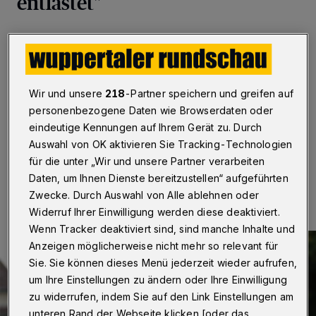
entlastet"
Wuppertal
·
Während innerhalb der SPD-Basis noch
diskutiert wird, ob das "Ja" zu Koalitionsverhandlungen
mit CDU und CSU womöglich das Ende der
Sozialdemokratie bedeutet, freut sich die Mittelstands-
und Wirtschaftsvereinigung (MIT) der CDU in
Wir und unsere
218
-Partner speichern und greifen auf
Wuppertal auf eine Fortführung der großen Koalition.
personenbezogene Daten wie Browserdaten oder
eindeutige Kennungen auf Ihrem Gerät zu. Durch
Auswahl von OK aktivieren Sie Tracking-Technologien
für die unter „Wir und unsere Partner verarbeiten
03.02.2018 , 12:23 Uhr
Eine Minute Lesezeit
Daten, um Ihnen Dienste bereitzustellen“ aufgeführten
Zwecke. Durch Auswahl von Alle ablehnen oder
Widerruf Ihrer Einwilligung werden diese deaktiviert.
Wenn Tracker deaktiviert sind, sind manche Inhalte und
Anzeigen möglicherweise nicht mehr so relevant für
Sie. Sie können dieses Menü jederzeit wieder aufrufen,
um Ihre Einstellungen zu ändern oder Ihre Einwilligung
zu widerrufen, indem Sie auf den Link Einstellungen am
unteren Rand der Webseite klicken [oder das