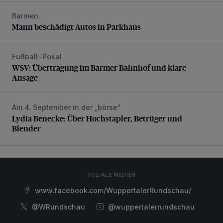
Barmen
Mann beschädigt Autos in Parkhaus
Mann beschädigt Autos in Parkhaus
Fußball-Pokal
WSV: Übertragung im Barmer Bahnhof und klare Ansage
WSV: Übertragung im Barmer Bahnhof und klare
Ansage
Am 4. September in der „börse“
Lydia Benecke: Über Hochstapler, Betrüger und Blender
Lydia Benecke: Über Hochstapler, Betrüger und
Blender
SOZIALE MEDIEN
www.facebook.com/WuppertalerRundschau/
@WRundschau
@wuppertalerrundschau