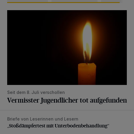
Vermisster Jugendlicher tot aufgefunden
Seit dem 8. Juli verschollen
Vermisster Jugendlicher tot aufgefunden
Briefe von Leserinnen und Lesern
„Stoßdämpfertest mit Unterbodenbehandlung“
„Stoßdämpfertest mit Unterbodenbehandlung“