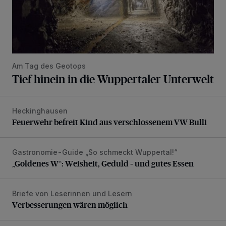
Am Tag des Geotops
Tief hinein in die Wuppertaler Unterwelt
Heckinghausen
Feuerwehr befreit Kind aus verschlossenem VW Bulli
Feuerwehr befreit Kind aus verschlossenem VW Bulli
Gastronomie-Guide „So schmeckt Wuppertal!“
„Goldenes W“: Weisheit, Geduld – und gutes Essen
„Goldenes W“: Weisheit, Geduld – und gutes Essen
Briefe von Leserinnen und Lesern
Verbesserungen wären möglich
Verbesserungen wären möglich