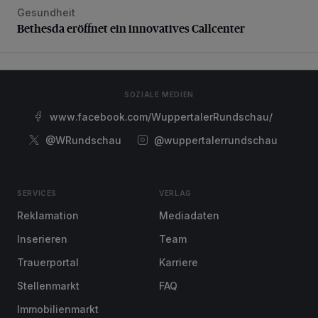
Gesundheit
Bethesda eröffnet ein innovatives Callcenter
Bethesda eröffnet ein innovatives Callcenter
SOZIALE MEDIEN
www.facebook.com/WuppertalerRundschau/
@WRundschau
@wuppertalerrundschau
SERVICES
VERLAG
Reklamation
Mediadaten
Inserieren
Team
Trauerportal
Karriere
Stellenmarkt
FAQ
Immobilienmarkt