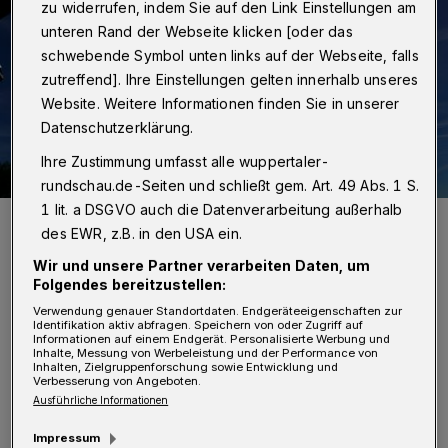
zu widerrufen, indem Sie auf den Link Einstellungen am
unteren Rand der Webseite klicken [oder das
schwebende Symbol unten links auf der Webseite, falls
zutreffend]. Ihre Einstellungen gelten innerhalb unseres
Website. Weitere Informationen finden Sie in unserer
Datenschutzerklärung.
Ihre Zustimmung umfasst alle wuppertaler-
rundschau.de-Seiten und schließt gem. Art. 49 Abs. 1 S.
1 lit. a DSGVO auch die Datenverarbeitung außerhalb
Wenn die Saison beginnt, sollte das Rad in Schuss sein.
des EWR, z.B. in den USA ein.
Foto: Achim Otto
Wir und unsere Partner verarbeiten Daten, um
Folgendes bereitzustellen:
Verwendung genauer Standortdaten. Endgeräteeigenschaften zur
Identifikation aktiv abfragen. Speichern von oder Zugriff auf
Informationen auf einem Endgerät. Personalisierte Werbung und
W
Inhalte, Messung von Werbeleistung und der Performance von
erkzeug, Schmiermittel, Lappen, ein
Inhalten, Zielgruppenforschung sowie Entwicklung und
Verbesserung von Angeboten.
paar Ersatzteile und solides
Ausführliche Informationen
Basiswissen sind vor Ort vorhanden und
Impressum