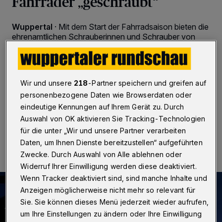
Fahrräder „geschraubt“
Wuppertal
·
Mit dem Start der Fahrradsaison bieten die
ehrenamtlichen Schrauberinnen und Schrauber von
„Cronenberg will mehr!“ ihre bewährte Hilfe zur
Selbsthilfe an. Am Samstag (16. März 2024) steht das
Team von 9 bis 12:30 Uhr vor dem Zentrum Emmaus
(Hauptstraße 39) bereit und bietet Hilfestellung und
Wir und unsere
218
-Partner speichern und greifen auf
Tipps.
personenbezogene Daten wie Browserdaten oder
eindeutige Kennungen auf Ihrem Gerät zu. Durch
Auswahl von OK aktivieren Sie Tracking-Technologien
13.03.2024 , 10:30 Uhr
2 Minuten Lesezeit
für die unter „Wir und unsere Partner verarbeiten
Daten, um Ihnen Dienste bereitzustellen“ aufgeführten
Zwecke. Durch Auswahl von Alle ablehnen oder
Widerruf Ihrer Einwilligung werden diese deaktiviert.
Wenn Tracker deaktiviert sind, sind manche Inhalte und
Anzeigen möglicherweise nicht mehr so relevant für
Sie. Sie können dieses Menü jederzeit wieder aufrufen,
um Ihre Einstellungen zu ändern oder Ihre Einwilligung