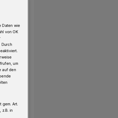
e Daten wie
ahl von OK
r
. Durch
aktiviert.
erweise
frufen, um
e auf den
ebende
elten
 gem. Art.
z.B. in