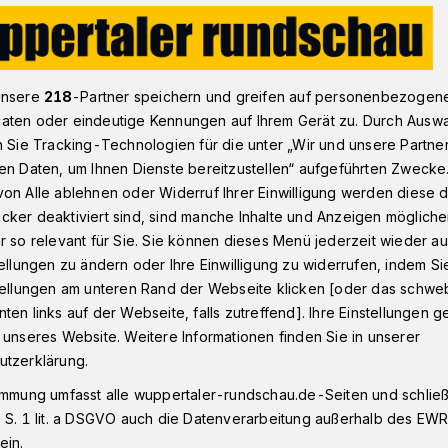
veticker: Siegen - WSV
unsere
218
-Partner speichern und greifen auf personenbezogen
aten oder eindeutige Kennungen auf Ihrem Gerät zu. Durch Ausw
n Sie Tracking-Technologien für die unter „Wir und unsere Partne
ag ab 14 Uhr
en Daten, um Ihnen Dienste bereitzustellen“ aufgeführten Zwecke
Siegen - WSV
on Alle ablehnen oder Widerruf Ihrer Einwilligung werden diese de
cker deaktiviert sind, sind manche Inhalte und Anzeigen möglich
r so relevant für Sie. Sie können dieses Menü jederzeit wieder au
tellungen zu ändern oder Ihre Einwilligung zu widerrufen, indem Si
Regionalliga ist der Wuppertaler SV am
stellungen am unteren Rand der Webseite klicken [oder das schw
i den Sportfreunden Siegen (Liveticker).
ten links auf der Webseite, falls zutreffend]. Ihre Einstellungen g
 unseres Website. Weitere Informationen finden Sie in unserer
utzerklärung.
immung umfasst alle wuppertaler-rundschau.de-Seiten und schließt
esezeit
 S. 1 lit. a DSGVO auch die Datenverarbeitung außerhalb des EWR, 
ein.