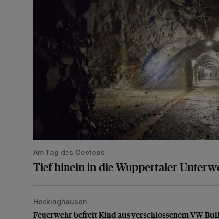
Am Tag des Geotops
Tief hinein in die Wuppertaler Unterwe
Heckinghausen
Feuerwehr befreit Kind aus verschlossenem VW Bulli
Feuerwehr befreit Kind aus verschlossenem VW Bull