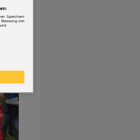
en:
gen. Speichern
e, Messung von
 und