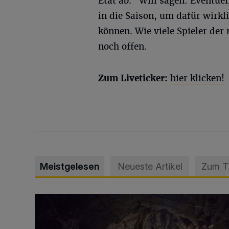
Etat ab." Will sagen: Eventue
in die Saison, um dafür wirkl
können. Wie viele Spieler der
noch offen.
Zum Liveticker:
hier klicken!
Meistgelesen
Neueste Artikel
Zum 
Tief hinein in die Wuppertaler Unterwelt