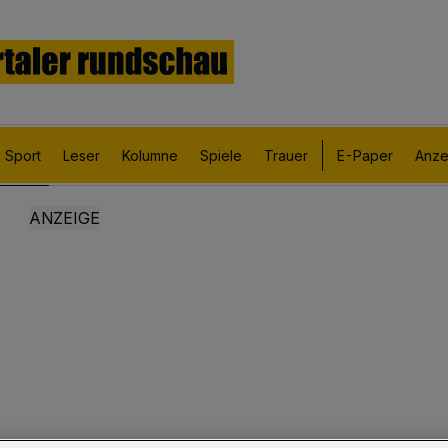
Sport
Leser
Kolumne
Spiele
Trauer
E-Paper
Anze