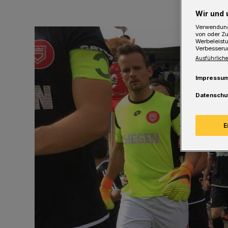
Wir und 
Verwendung
von oder Zu
Werbeleist
Verbesseru
Ausführliche
Impressu
Datenschu
E