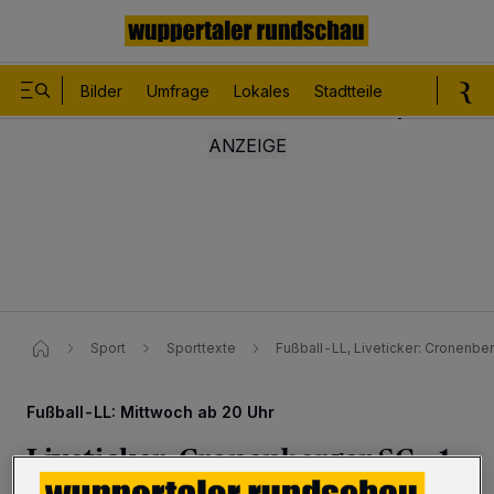
Bilder
Umfrage
Lokales
Stadtteile
Sport
Le
Sport
Sporttexte
Fußball-LL, Liveticker: Cronenber
Fußball-LL: Mittwoch ab 20 Uhr
Liveticker: Cronenberger SC – 1.