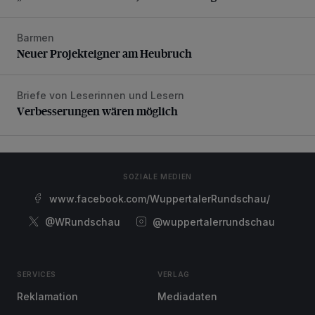
Barmen
Neuer Projekteigner am Heubruch
Neuer Projekteigner am Heubruch
Briefe von Leserinnen und Lesern
Verbesserungen wären möglich
Verbesserungen wären möglich
SOZIALE MEDIEN
www.facebook.com/WuppertalerRundschau/
@WRundschau
@wuppertalerrundschau
SERVICES
VERLAG
Reklamation
Mediadaten