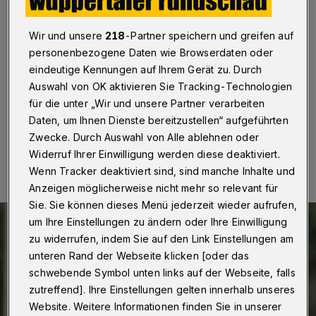
FC Viersen
Wir und unsere
218
-Partner speichern und greifen auf
Wuppertal
·
Im ersten Heimspiel der neuen Saison
empfängt der Fußball-Landesligist Cronenberger SC
personenbezogene Daten wie Browserdaten oder
am Mittwoch (9. Juli 2023) den 1. FC Viersen. Anstoß
eindeutige Kennungen auf Ihrem Gerät zu. Durch
an der Hauptstraße ist um 20 Uhr.
Auswahl von OK aktivieren Sie Tracking-Technologien
für die unter „Wir und unsere Partner verarbeiten
Daten, um Ihnen Dienste bereitzustellen“ aufgeführten
Zwecke. Durch Auswahl von Alle ablehnen oder
09.08.2023 , 07:10 Uhr
Eine Minute Lesezeit
Widerruf Ihrer Einwilligung werden diese deaktiviert.
Wenn Tracker deaktiviert sind, sind manche Inhalte und
Anzeigen möglicherweise nicht mehr so relevant für
Sie. Sie können dieses Menü jederzeit wieder aufrufen,
um Ihre Einstellungen zu ändern oder Ihre Einwilligung
zu widerrufen, indem Sie auf den Link Einstellungen am
unteren Rand der Webseite klicken [oder das
schwebende Symbol unten links auf der Webseite, falls
zutreffend]. Ihre Einstellungen gelten innerhalb unseres
Website. Weitere Informationen finden Sie in unserer