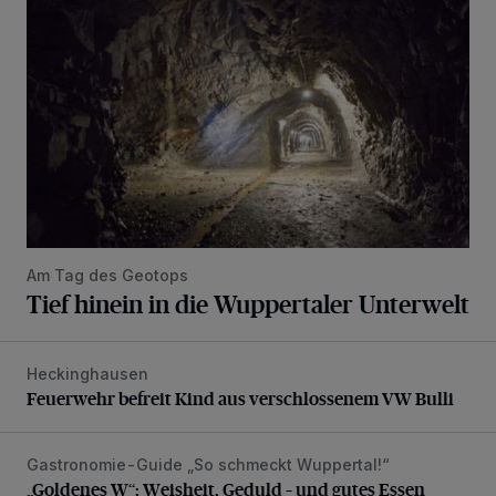
Am Tag des Geotops
Tief hinein in die Wuppertaler Unterwelt
Heckinghausen
Feuerwehr befreit Kind aus verschlossenem VW Bulli
Feuerwehr befreit Kind aus verschlossenem VW Bulli
Gastronomie-Guide „So schmeckt Wuppertal!“
„Goldenes W“: Weisheit, Geduld – und gutes Essen
„Goldenes W“: Weisheit, Geduld – und gutes Essen