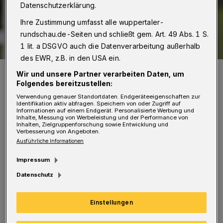
Datenschutzerklärung.
Ihre Zustimmung umfasst alle wuppertaler-
rundschau.de-Seiten und schließt gem. Art. 49 Abs. 1 S.
1 lit. a DSGVO auch die Datenverarbeitung außerhalb
des EWR, z.B. in den USA ein.
CSC-Trainer Kai Schwertfeger.
Wir und unsere Partner verarbeiten Daten, um
Foto: Dirk Freund
Folgendes bereitzustellen:
Verwendung genauer Standortdaten. Endgeräteeigenschaften zur
Identifikation aktiv abfragen. Speichern von oder Zugriff auf
Informationen auf einem Endgerät. Personalisierte Werbung und
Inhalte, Messung von Werbeleistung und der Performance von
Inhalten, Zielgruppenforschung sowie Entwicklung und
Verbesserung von Angeboten.
Ausführliche Informationen
Das Team von Trainer Kai Schwertfeger hatte
zum Auftakt am Sonntag beim 1. FC Monheim
Impressum
mit 0:3 verloren. Nun will der Oberliga-
Datenschutz
Absteiger, dessen neuer Kader einen
Altersdurschnitt von 24,17 Jahren aufweist,
Einstellungen
vor heimischen Publikum die ersten Punkte