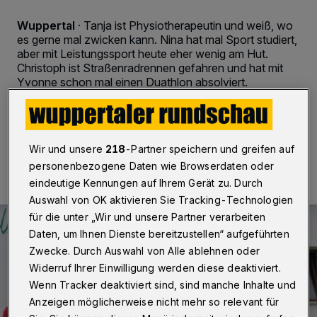
Wuppertal
·
Tanja ist Physiotherapeutin und weiß, wo
es gerne mal zwicken kann. Nina hat mal Sport studiert,
aber mit Leistungssport heute eher wenig am Hut.
Christoph ist Straßenradrennen gefahren und hat mit
Yvonne schon mal einen Duathlon absolviert.
28.06.2016 , 13:13 Uhr
2 Minuten Lesezeit
Wir und unsere
218
-Partner speichern und greifen auf
personenbezogene Daten wie Browserdaten oder
eindeutige Kennungen auf Ihrem Gerät zu. Durch
Auswahl von OK aktivieren Sie Tracking-Technologien
für die unter „Wir und unsere Partner verarbeiten
Daten, um Ihnen Dienste bereitzustellen“ aufgeführten
Zwecke. Durch Auswahl von Alle ablehnen oder
Widerruf Ihrer Einwilligung werden diese deaktiviert.
Wenn Tracker deaktiviert sind, sind manche Inhalte und
Anzeigen möglicherweise nicht mehr so relevant für