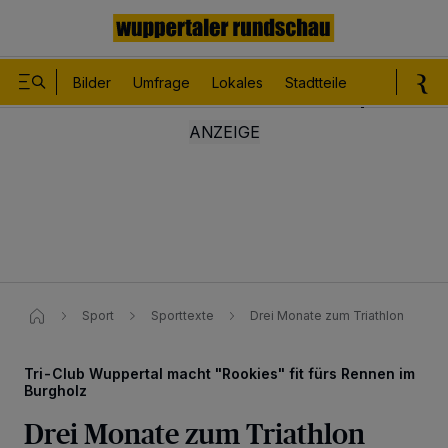
Bilder
Umfrage
Lokales
Stadtteile
Sport
Le
Sport
Sporttexte
Drei Monate zum Triathlon
Tri-Club Wuppertal macht "Rookies" fit fürs Rennen im
Burgholz
Drei Monate zum Triathlon