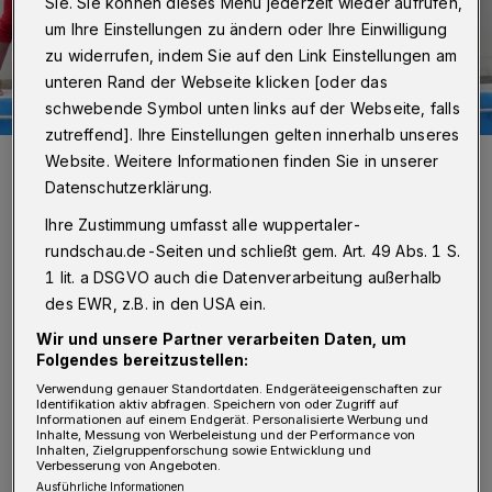
Sie. Sie können dieses Menü jederzeit wieder aufrufen,
um Ihre Einstellungen zu ändern oder Ihre Einwilligung
zu widerrufen, indem Sie auf den Link Einstellungen am
unteren Rand der Webseite klicken [oder das
schwebende Symbol unten links auf der Webseite, falls
zutreffend]. Ihre Einstellungen gelten innerhalb unseres
Die nächsten drei Monate werden die „Rookies“ viele
Website. Weitere Informationen finden Sie in unserer
Trainingsstunden „abreißen“: Christoph Hirsch, Yvonne Küster,
Datenschutzerklärung.
Christian Alewelt, Ela Achilles, Claudia Urssu, Trainer Stavro Petri,
Frederike Jütz, Tanja Winchenbach, Angela Lesina, Elisa Marzo und
Nina Block (v. li.). Reihe hinten: Triathlet Dietmar Grimoni, Christoph
Ihre Zustimmung umfasst alle wuppertaler-
Putsch, Geschäftsführer des Neuenhofer Schwimmvereins,
rundschau.de-Seiten und schließt gem. Art. 49 Abs. 1 S.
Swidbert Obermüller, Vertriebsleiter der Sparda-Bank Wuppertal,
und Triathlet Dieter Fickert (v.li.) unterstützen das „Rookie“-Projekt.
1 lit. a DSGVO auch die Datenverarbeitung außerhalb
Foto: Eduard Urssu
des EWR, z.B. in den USA ein.
Wir und unsere Partner verarbeiten Daten, um
Folgendes bereitzustellen:
Verwendung genauer Standortdaten. Endgeräteeigenschaften zur
Identifikation aktiv abfragen. Speichern von oder Zugriff auf
Informationen auf einem Endgerät. Personalisierte Werbung und
Von Eduard Urssu
Inhalte, Messung von Werbeleistung und der Performance von
Inhalten, Zielgruppenforschung sowie Entwicklung und
Verbesserung von Angeboten.
Ausführliche Informationen