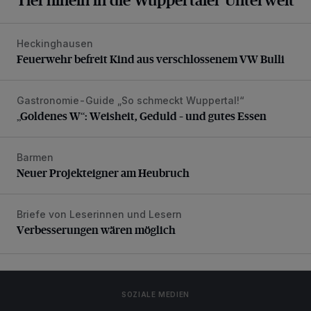
Heckinghausen
Feuerwehr befreit Kind aus verschlossenem VW Bulli
Feuerwehr befreit Kind aus verschlossenem VW Bulli
Gastronomie-Guide „So schmeckt Wuppertal!“
„Goldenes W“: Weisheit, Geduld – und gutes Essen
„Goldenes W“: Weisheit, Geduld – und gutes Essen
Barmen
Neuer Projekteigner am Heubruch
Neuer Projekteigner am Heubruch
Briefe von Leserinnen und Lesern
Verbesserungen wären möglich
Verbesserungen wären möglich
SOZIALE MEDIEN