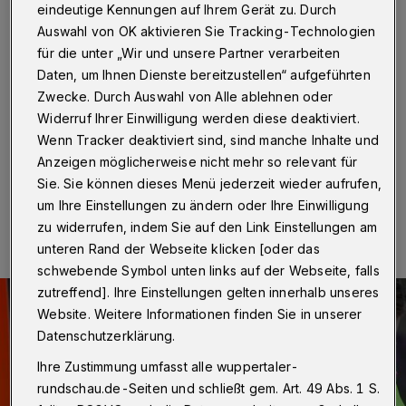
verletzt
eindeutige Kennungen auf Ihrem Gerät zu. Durch
Auswahl von OK aktivieren Sie Tracking-Technologien
Wuppertal
·
Bei dem Versuch, mit seinem Fahrrad vom
für die unter „Wir und unsere Partner verarbeiten
Geh- und Radweg über den Bordstein auf die Straße
Daten, um Ihnen Dienste bereitzustellen“ aufgeführten
zu fahren, ist ein 63 Jahre alter Mann am Donnerstag
Zwecke. Durch Auswahl von Alle ablehnen oder
(24. März 2022) in Vohwinkel gestürzt. Er zog sich
Widerruf Ihrer Einwilligung werden diese deaktiviert.
schwere Kopfverletzungen zu.
Wenn Tracker deaktiviert sind, sind manche Inhalte und
Anzeigen möglicherweise nicht mehr so relevant für
Sie. Sie können dieses Menü jederzeit wieder aufrufen,
25.03.2022 , 09:34 Uhr
Eine Minute Lesezeit
um Ihre Einstellungen zu ändern oder Ihre Einwilligung
zu widerrufen, indem Sie auf den Link Einstellungen am
unteren Rand der Webseite klicken [oder das
schwebende Symbol unten links auf der Webseite, falls
zutreffend]. Ihre Einstellungen gelten innerhalb unseres
Website. Weitere Informationen finden Sie in unserer
Datenschutzerklärung.
Ihre Zustimmung umfasst alle wuppertaler-
rundschau.de-Seiten und schließt gem. Art. 49 Abs. 1 S.