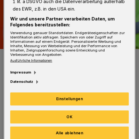
1 lit. a DSGVO auch die Datenverarbeitung außerhalb
des EWR, z.B. in den USA ein.
Wir und unsere Partner verarbeiten Daten, um
Folgendes bereitzustellen:
Verwendung genauer Standortdaten. Endgeräteeigenschaften zur
Identifikation aktiv abfragen. Speichern von oder Zugriff auf
Informationen auf einem Endgerät. Personalisierte Werbung und
Inhalte, Messung von Werbeleistung und der Performance von
Inhalten, Zielgruppenforschung sowie Entwicklung und
Verbesserung von Angeboten.
Symbolbild.
Ausführliche Informationen
Foto: Christoph Petersen
Impressum
Datenschutz
Einstellungen
Der Haaner war gegen 18:45 Uhr mit seinem
Rad auf dem Westring in Richtung Haan
OK
unterwegs, als er etwa 350 Meter vor der
Auffahrt zur A 46 zu Fall kam und mit dem
Alle ablehnen