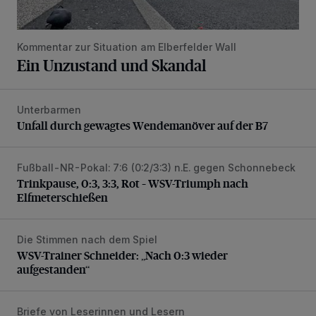
Kommentar zur Situation am Elberfelder Wall
Ein Unzustand und Skandal
Unterbarmen
Unfall durch gewagtes Wendemanöver auf der B7
Unfall durch gewagtes Wendemanöver auf der B7
Fußball-NR-Pokal: 7:6 (0:2/3:3) n.E. gegen Schonnebeck
Trinkpause, 0:3, 3:3, Rot – WSV-Triumph nach Elfmetersc
Trinkpause, 0:3, 3:3, Rot – WSV-Triumph nach
Elfmeterschießen
Die Stimmen nach dem Spiel
WSV-Trainer Schneider: „Nach 0:3 wieder aufgestanden“
WSV-Trainer Schneider: „Nach 0:3 wieder
aufgestanden“
Briefe von Leserinnen und Lesern
„Das Bergische Land vertrocknet“