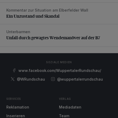
Kommentar zur Situation am Elberfelder Wall
Ein Unzustand und Skandal
Ein Unzustand und Skandal
Unterbarmen
Unfall durch gewagtes Wendemanöver auf der B7
Unfall durch gewagtes Wendemanöver auf der B7
SOZIALE MEDIEN
www.facebook.com/WuppertalerRundschau/
@WRundschau
@wuppertalerrundschau
SERVICES
VERLAG
Reklamation
Mediadaten
Inserieren
Team