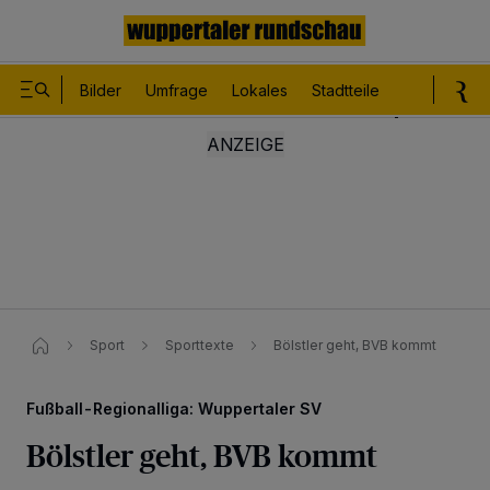
Bilder
Umfrage
Lokales
Stadtteile
Sport
Le
Sport
Sporttexte
Bölstler geht, BVB kommt
Fußball-Regionalliga: Wuppertaler SV
Bölstler geht, BVB kommt