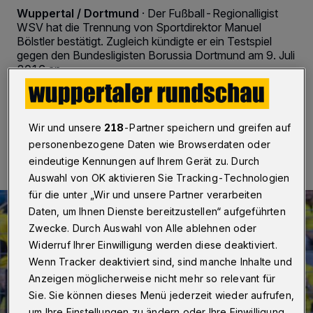
Wuppertal / Dortmund
·
Der Fußball-Regionalligist
WSV hat die Trennung von Sportdirektor Manuel
Bölstler bestätigt. Zugleich kündigte er ein Testspiel
gegen den Bundesligisten Borussia Dortmund am 9. Juli
2016 an.
20.06.2016 , 18:13 Uhr
2 Minuten Lesezeit
Wir und unsere
218
-Partner speichern und greifen auf
personenbezogene Daten wie Browserdaten oder
eindeutige Kennungen auf Ihrem Gerät zu. Durch
Auswahl von OK aktivieren Sie Tracking-Technologien
für die unter „Wir und unsere Partner verarbeiten
Daten, um Ihnen Dienste bereitzustellen“ aufgeführten
Zwecke. Durch Auswahl von Alle ablehnen oder
Widerruf Ihrer Einwilligung werden diese deaktiviert.
Wenn Tracker deaktiviert sind, sind manche Inhalte und
Anzeigen möglicherweise nicht mehr so relevant für
Sie. Sie können dieses Menü jederzeit wieder aufrufen,
um Ihre Einstellungen zu ändern oder Ihre Einwilligung