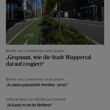
Briefe von Leserinnen und Lesern
„Gespannt, wie die Stadt Wuppertal
darauf reagiert“
Briefe von Leserinnen und Lesern
„Es muss gehandelt werden – jetzt!“
„Es muss gehandelt werden – jetzt!“
Offener Brief an OB Miriam Scherff
„So kann es nicht bleiben!“
„So kann es nicht bleiben!“