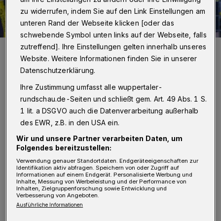
zu widerrufen, indem Sie auf den Link Einstellungen am
unteren Rand der Webseite klicken [oder das
schwebende Symbol unten links auf der Webseite, falls
zutreffend]. Ihre Einstellungen gelten innerhalb unseres
BVB-Sportdirektor Michel Zorc und Geschäftsführer Hans-Joachim
Watzke beim BVB-Gastspiel 2015 im Stadion am Zoo.
Website. Weitere Informationen finden Sie in unserer
Foto: Dirk Freund
Datenschutzerklärung.
Ihre Zustimmung umfasst alle wuppertaler-
rundschau.de-Seiten und schließt gem. Art. 49 Abs. 1 S.
1 lit. a DSGVO auch die Datenverarbeitung außerhalb
des EWR, z.B. in den USA ein.
Von Jörn Koldehoff
Wir und unsere Partner verarbeiten Daten, um
Folgendes bereitzustellen:
I
n einer Pressemitteilung heißt es:
Verwendung genauer Standortdaten. Endgeräteeigenschaften zur
Identifikation aktiv abfragen. Speichern von oder Zugriff auf
"Nachdem man vor wenigen Wochen noch
Informationen auf einem Endgerät. Personalisierte Werbung und
Inhalte, Messung von Werbeleistung und der Performance von
sicher war, dass auch die letzten
Inhalten, Zielgruppenforschung sowie Entwicklung und
Verbesserung von Angeboten.
Vertragsfragen einvernehmlich geklärt werden
Ausführliche Informationen
können, mussten jetzt beide Seiten