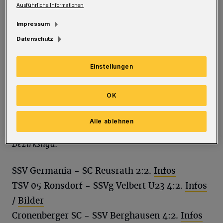
Fußball:
Ausführliche Informationen
Impressum
Regionalliga:
Datenschutz
Einstellungen
Fortuna Köln - Wuppertaler SV 3:0 (1:0).
Vorbericht
/
Liveticker
/
Spielbericht
/
OK
Stimmen
Zur Tabelle:
hier klicken!
Alle ablehnen
Bezirksliga:
SSV Germania - SC Reusrath 2:2.
Infos
TSV 05 Ronsdorf - SSVg Velbert U23 4:2.
Infos
/
Bilder
Cronenberger SC - SSV Berghausen 4:2.
Infos