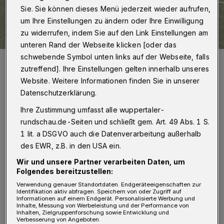
Sie. Sie können dieses Menü jederzeit wieder aufrufen,
um Ihre Einstellungen zu ändern oder Ihre Einwilligung
zu widerrufen, indem Sie auf den Link Einstellungen am
unteren Rand der Webseite klicken [oder das
schwebende Symbol unten links auf der Webseite, falls
Ronsdorf behielt gegen Velbert den Überblick.
zutreffend]. Ihre Einstellungen gelten innerhalb unseres
Foto: Dirk Freund
Website. Weitere Informationen finden Sie in unserer
Datenschutzerklärung.
Ihre Zustimmung umfasst alle wuppertaler-
rundschau.de-Seiten und schließt gem. Art. 49 Abs. 1 S.
B
asketball:
1 lit. a DSGVO auch die Datenverarbeitung außerhalb
des EWR, z.B. in den USA ein.
Regionalliga, Männer:
Wir und unsere Partner verarbeiten Daten, um
Folgendes bereitzustellen:
Verwendung genauer Standortdaten. Endgeräteeigenschaften zur
Sportclub Krefeld - Südwest Baskets
Identifikation aktiv abfragen. Speichern von oder Zugriff auf
Informationen auf einem Endgerät. Personalisierte Werbung und
Wuppertal 66:71
Inhalte, Messung von Werbeleistung und der Performance von
Inhalten, Zielgruppenforschung sowie Entwicklung und
Verbesserung von Angeboten.