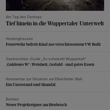
Am Tag des Geotops
Tief hinein in die Wuppertaler Unterwelt
Heckinghausen
Feuerwehr befreit Kind aus verschlossenem VW Bulli
Feuerwehr befreit Kind aus verschlossenem VW Bulli
Gastronomie-Guide „So schmeckt Wuppertal!“
„Goldenes W“: Weisheit, Geduld – und gutes Essen
„Goldenes W“: Weisheit, Geduld – und gutes Essen
Kommentar zur Situation am Elberfelder Wall
Ein Unzustand und Skandal
Ein Unzustand und Skandal
Barmen
Neuer Projekteigner am Heubruch
Neuer Projekteigner am Heubruch