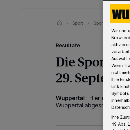
Sport
Sport-Ergebnisse
Wir und 
Browserd
aktiviere
Resultate
verarbeit
Die Sport-Er
Auswahl v
Wenn Tra
29. Septemb
nicht meh
Ihre Eins
Link Ein
Symbol un
Wuppertal
·
Hier erfahren S
innerhalb
Wuppertal abgeschnitten h
Datensch
Ihre Zust
49 Abs. 1