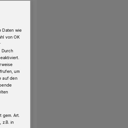
r 2019
e Daten wie
ahl von OK
r
. Durch
aktiviert.
erweise
frufen, um
e auf den
ebende
elten
 gem. Art.
z.B. in