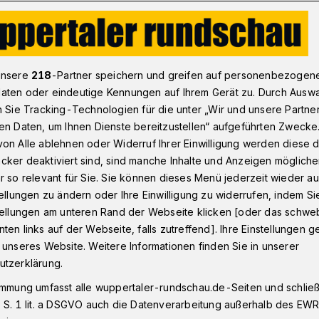
Die Wuppertaler Sport-Ergebnisse vom 20. bis 22. Septembe
unsere
218
-Partner speichern und greifen auf personenbezogen
aten oder eindeutige Kennungen auf Ihrem Gerät zu. Durch Ausw
n Sie Tracking-Technologien für die unter „Wir und unsere Partne
en Daten, um Ihnen Dienste bereitzustellen“ aufgeführten Zwecke
gebnisse vom 27. bis
on Alle ablehnen oder Widerruf Ihrer Einwilligung werden diese de
cker deaktiviert sind, sind manche Inhalte und Anzeigen möglich
er 2019
r so relevant für Sie. Sie können dieses Menü jederzeit wieder au
tellungen zu ändern oder Ihre Einwilligung zu widerrufen, indem Si
stellungen am unteren Rand der Webseite klicken [oder das schw
ten links auf der Webseite, falls zutreffend]. Ihre Einstellungen g
ie aktuell, wie die Sportclubs aus
 unseres Website. Weitere Informationen finden Sie in unserer
aben.
utzerklärung.
immung umfasst alle wuppertaler-rundschau.de-Seiten und schließt
 S. 1 lit. a DSGVO auch die Datenverarbeitung außerhalb des EWR, 