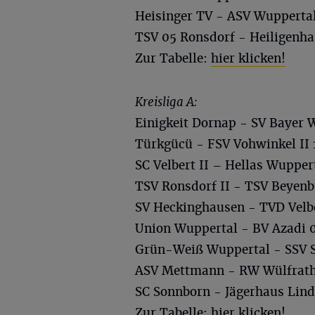
Heisinger TV - ASV Wuppertal
TSV 05 Ronsdorf - Heiligenha
Zur Tabelle:
hier klicken!
Kreisliga A:
Einigkeit Dornap - SV Bayer 
Türkgücü - FSV Vohwinkel II 1
SC Velbert II – Hellas Wuppert
TSV Ronsdorf II - TSV Beyenb
SV Heckinghausen - TVD Velbe
Union Wuppertal - BV Azadi 0
Grün-Weiß Wuppertal - SSV S
ASV Mettmann - RW Wülfrath
SC Sonnborn - Jägerhaus Lind
Zur Tabelle:
hier klicken!