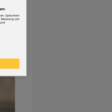
en:
gen. Speichern
e, Messung von
 und