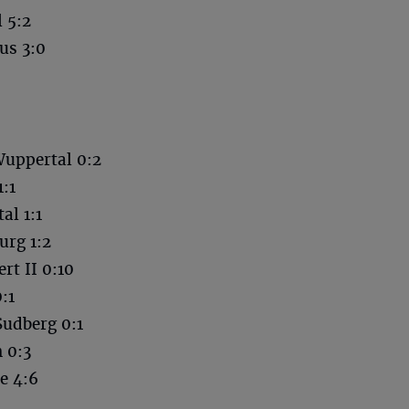
 5:2
us 3:0
Wuppertal 0:2
:1
al 1:1
urg 1:2
rt II 0:10
:1
udberg 0:1
 0:3
e 4:6