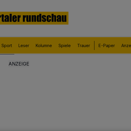
Sport
Leser
Kolumne
Spiele
Trauer
E-Paper
Anze