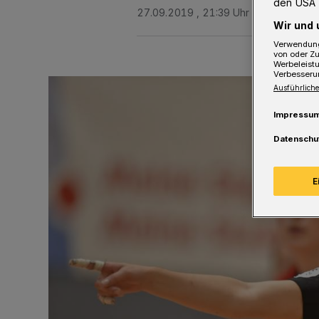
den USA 
27.09.2019 , 21:39 Uhr
Eine Minute 
Wir und 
Verwendung
von oder Zu
Werbeleist
Verbesseru
Ausführliche
Impressu
Datenschu
E