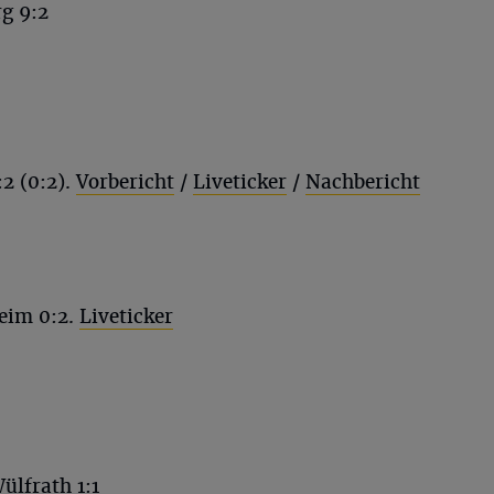
g 9:2
2 (0:2).
Vorbericht
/
Liveticker
/
Nachbericht
eim 0:2.
Liveticker
ülfrath 1:1