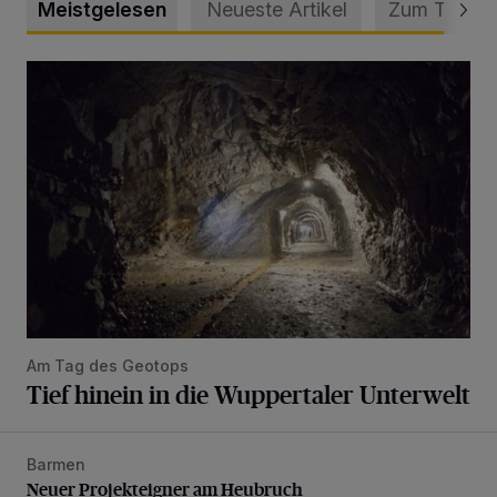
Meistgelesen
Neueste Artikel
Zum Thema
Tief hinein in die Wuppertaler Unterwelt
Am Tag des Geotops
Tief hinein in die Wuppertaler Unterwelt
Barmen
Neuer Projekteigner am Heubruch
Neuer Projekteigner am Heubruch