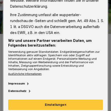
Website. Weitere Informationen finden Sie in unserer
Datenschutzerklärung.
Ihre Zustimmung umfasst alle wuppertaler-
rundschau.de-Seiten und schließt gem. Art. 49 Abs. 1 S.
1 lit. a DSGVO auch die Datenverarbeitung außerhalb
des EWR, z.B. in den USA ein.
Ein Teil des Zentrum-Teams im Sommer 2022.
Wir und unsere Partner verarbeiten Daten, um
Foto: Zentrum für gute Taten
Folgendes bereitzustellen:
Verwendung genauer Standortdaten. Endgeräteeigenschaften zur
Identifikation aktiv abfragen. Speichern von oder Zugriff auf
Informationen auf einem Endgerät. Personalisierte Werbung und
Inhalte, Messung von Werbeleistung und der Performance von
Inhalten, Zielgruppenforschung sowie Entwicklung und
Verbesserung von Angeboten.
Ausführliche Informationen
„Wodebuen“ wird in Wuppertal von der
Freiwilligenagentur Zentrum für gute Taten
Impressum
gemeinsam mit dem Team Bürgerbeteiligung
Datenschutz
und Bürgerengagement der Stadt Wuppertal
Einstellungen
initiiert. Das Zentrum für gute Taten sammelt