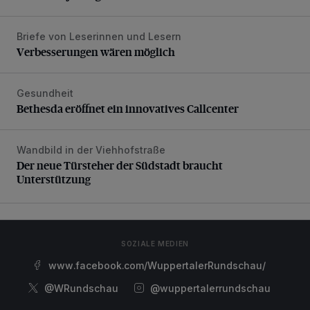
Briefe von Leserinnen und Lesern
Verbesserungen wären möglich
Verbesserungen wären möglich
Gesundheit
Bethesda eröffnet ein innovatives Callcenter
Bethesda eröffnet ein innovatives Callcenter
Wandbild in der Viehhofstraße
Der neue Türsteher der Südstadt braucht Unterstützung
Der neue Türsteher der Südstadt braucht
Unterstützung
SOZIALE MEDIEN
www.facebook.com/WuppertalerRundschau/
@WRundschau
@wuppertalerrundschau