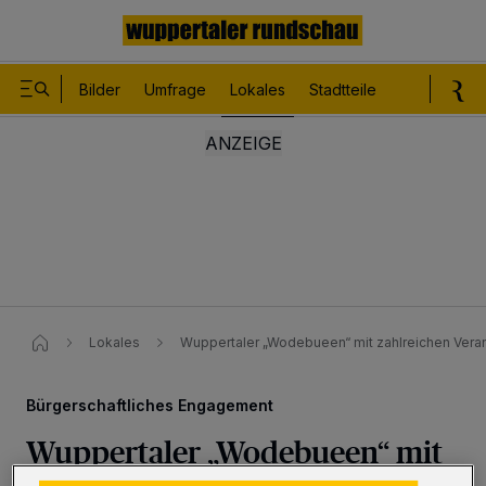
Bilder
Umfrage
Lokales
Stadtteile
Sport
Le
Lokales
Wuppertaler „Wodebueen“ mit zahlreichen Veran
Bürgerschaftliches Engagement
Wuppertaler „Wodebueen“ mit