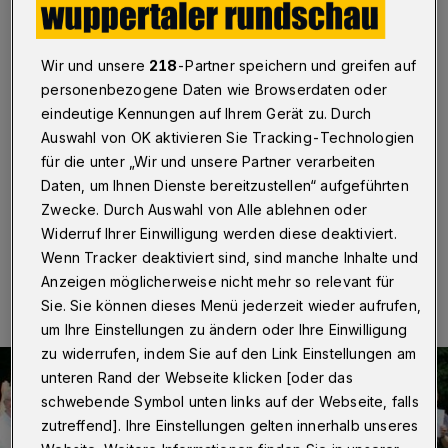
vielen Veranstaltungen
Wuppertal
·
Der 1. Wuppertaler Engagementtag ist nur
Wir und unsere
218
-Partner speichern und greifen auf
ein Format von vielen während der „Woche des
personenbezogene Daten wie Browserdaten oder
buergerschaftlichen Engagements“ (kurz:
„Wodebuen“). Die Ehrenamtswoche vom 8. bis zum
eindeutige Kennungen auf Ihrem Gerät zu. Durch
17. September 2023 soll neugierig machen auf die
Auswahl von OK aktivieren Sie Tracking-Technologien
vielfältigen Initiativen in Wuppertal, bei denen sich
für die unter „Wir und unsere Partner verarbeiten
Interessierte engagieren können.
Daten, um Ihnen Dienste bereitzustellen“ aufgeführten
Zwecke. Durch Auswahl von Alle ablehnen oder
Widerruf Ihrer Einwilligung werden diese deaktiviert.
04.09.2023 , 08:30 Uhr
Eine Minute Lesezeit
Wenn Tracker deaktiviert sind, sind manche Inhalte und
Anzeigen möglicherweise nicht mehr so relevant für
Sie. Sie können dieses Menü jederzeit wieder aufrufen,
um Ihre Einstellungen zu ändern oder Ihre Einwilligung
zu widerrufen, indem Sie auf den Link Einstellungen am
unteren Rand der Webseite klicken [oder das
schwebende Symbol unten links auf der Webseite, falls
zutreffend]. Ihre Einstellungen gelten innerhalb unseres