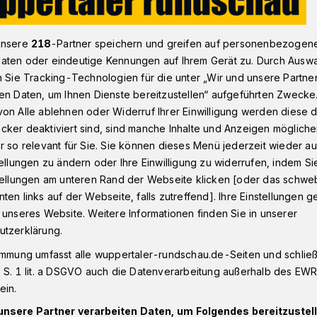
unsere
218
-Partner speichern und greifen auf personenbezogen
litätswoche mit elf Kulturveranstaltungen​
aten oder eindeutige Kennungen auf Ihrem Gerät zu. Durch Ausw
n Sie Tracking-Technologien für die unter „Wir und unsere Partne
en Daten, um Ihnen Dienste bereitzustellen“ aufgeführten Zwecke
on Alle ablehnen oder Widerruf Ihrer Einwilligung werden diese de
cker deaktiviert sind, sind manche Inhalte und Anzeigen möglich
che mit elf
r so relevant für Sie. Sie können dieses Menü jederzeit wieder au
tellungen zu ändern oder Ihre Einwilligung zu widerrufen, indem Si
staltungen
stellungen am unteren Rand der Webseite klicken [oder das schw
ten links auf der Webseite, falls zutreffend]. Ihre Einstellungen g
 unseres Website. Weitere Informationen finden Sie in unserer
utzerklärung.
e und Kulturorte der Kunst- und
anstalten während der Europäischen
immung umfasst alle wuppertaler-rundschau.de-Seiten und schließt
 S. 1 lit. a DSGVO auch die Datenverarbeitung außerhalb des EWR, 
ne Aktionen. Kulturorte besuchen, Kunst
ein.
r Mobilitätswende beitragen – so lautet
unsere Partner verarbeiten Daten, um Folgendes bereitzustell