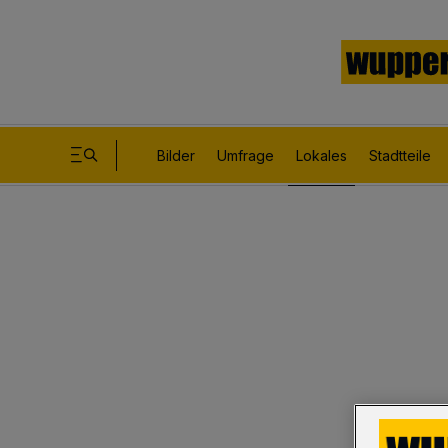
Bilder
Umfrage
Lokales
Stadtteile