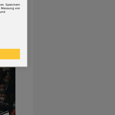
gen. Speichern
e, Messung von
 und