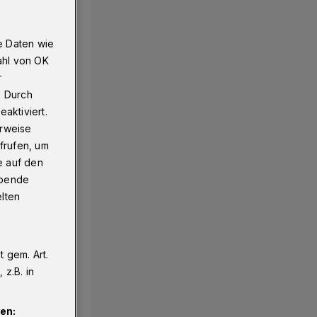
e Daten wie
ahl von OK
r
. Durch
aktiviert.
erweise
frufen, um
e auf den
ebende
elten
 gem. Art.
z.B. in
en: