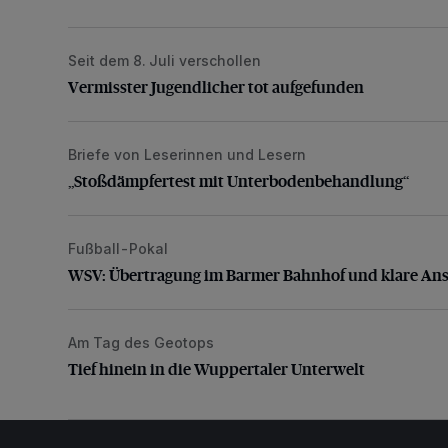
Seit dem 8. Juli verschollen
Vermisster Jugendlicher tot aufgefunden
Vermisster Jugendlicher tot aufgefunden
Briefe von Leserinnen und Lesern
„Stoßdämpfertest mit Unterbodenbehandlung“
„Stoßdämpfertest mit Unterbodenbehandlung“
Fußball-Pokal
WSV: Übertragung im Barmer Bahnhof und klare An
WSV: Übertragung im Barmer Bahnhof und klare An
Am Tag des Geotops
Tief hinein in die Wuppertaler Unterwelt
Tief hinein in die Wuppertaler Unterwelt