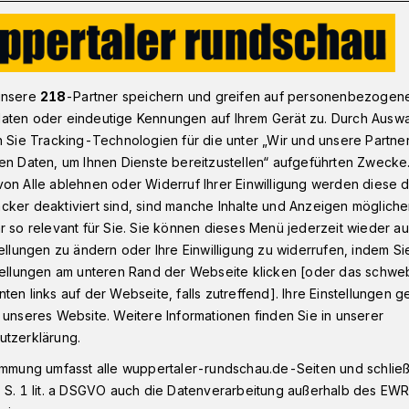
dtspitze: Freude über genehmigten Haushalt​
unsere
218
-Partner speichern und greifen auf personenbezogen
aten oder eindeutige Kennungen auf Ihrem Gerät zu. Durch Ausw
n Sie Tracking-Technologien für die unter „Wir und unsere Partne
en Daten, um Ihnen Dienste bereitzustellen“ aufgeführten Zwecke
 Freude über
on Alle ablehnen oder Widerruf Ihrer Einwilligung werden diese de
cker deaktiviert sind, sind manche Inhalte und Anzeigen möglich
 Haushalt
r so relevant für Sie. Sie können dieses Menü jederzeit wieder au
tellungen zu ändern oder Ihre Einwilligung zu widerrufen, indem Si
stellungen am unteren Rand der Webseite klicken [oder das schw
ten links auf der Webseite, falls zutreffend]. Ihre Einstellungen g
rungspräsident Thomas Schürmann am
 unseres Website. Weitere Informationen finden Sie in unserer
en im März vom Stadtrat einstimmig
utzerklärung.
r Haushalt genehmigt hat, werten
immung umfasst alle wuppertaler-rundschau.de-Seiten und schließt
neidewind, Interimskämmerer Stefan
 S. 1 lit. a DSGVO auch die Datenverarbeitung außerhalb des EWR, 
merer Thorsten Bunte dies als