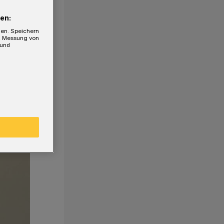
en:
gen. Speichern
e, Messung von
 und