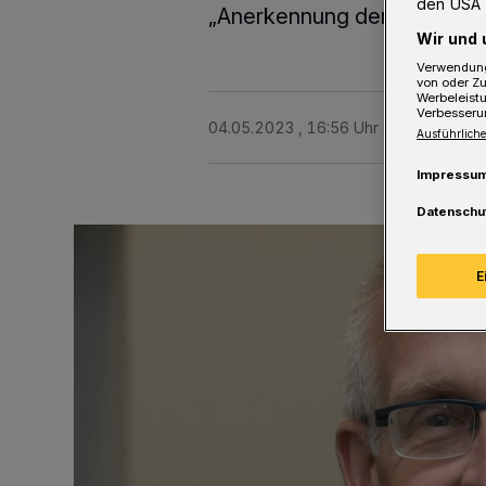
den USA 
„Anerkennung der sorgfälti
Wir und 
Verwendung
von oder Zu
Werbeleist
Verbesseru
04.05.2023 , 16:56 Uhr
2 Minuten Le
Ausführliche
Impressu
Datenschu
E