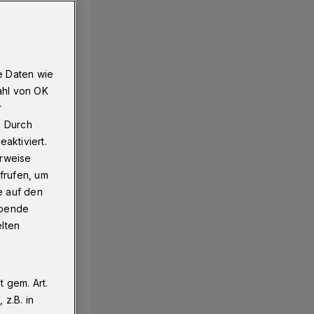
e Daten wie
ahl von OK
r
. Durch
aktiviert.
erweise
frufen, um
e auf den
ebende
elten
 gem. Art.
z.B. in