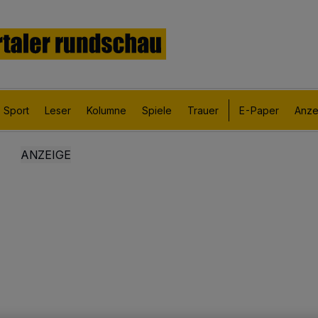
Sport
Leser
Kolumne
Spiele
Trauer
E-Paper
Anze