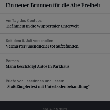
Ein neuer Brunnen für die Alte Freiheit
Am Tag des Geotops
Tief hinein in die Wuppertaler Unterwelt
Tief hinein in die Wuppertaler Unterwelt
Seit dem 8. Juli verschollen
Vermisster Jugendlicher tot aufgefunden
Vermisster Jugendlicher tot aufgefunden
Barmen
Mann beschädigt Autos in Parkhaus
Mann beschädigt Autos in Parkhaus
Briefe von Leserinnen und Lesern
„Stoßdämpfertest mit Unterbodenbehandlung“
„Stoßdämpfertest mit Unterbodenbehandlung“
SOZIALE MEDIEN