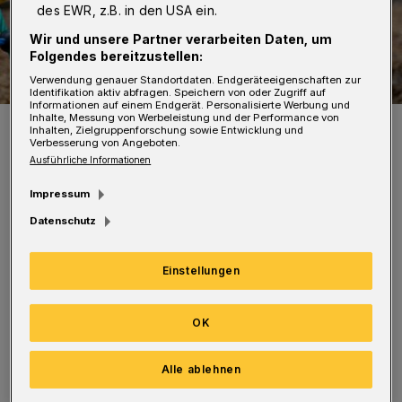
des EWR, z.B. in den USA ein.
Wir und unsere Partner verarbeiten Daten, um
Folgendes bereitzustellen:
Verwendung genauer Standortdaten. Endgeräteeigenschaften zur
Identifikation aktiv abfragen. Speichern von oder Zugriff auf
Informationen auf einem Endgerät. Personalisierte Werbung und
Inhalte, Messung von Werbeleistung und der Performance von
Symbolbild.
Inhalten, Zielgruppenforschung sowie Entwicklung und
Foto: congerdesign auf Pixabay
Verbesserung von Angeboten.
Ausführliche Informationen
Impressum
Datenschutz
Die WSW reinigen und setzen das
Einstellungen
Regenklärbecken instand, das sich unter dem
Spielplatz an der Ecke Loher Straße /
OK
Hünefelder Straße befindet. Alle Eingänge
werden abgesperrt, die Sperrung wird
Alle ablehnen
entsprechend beschildert.