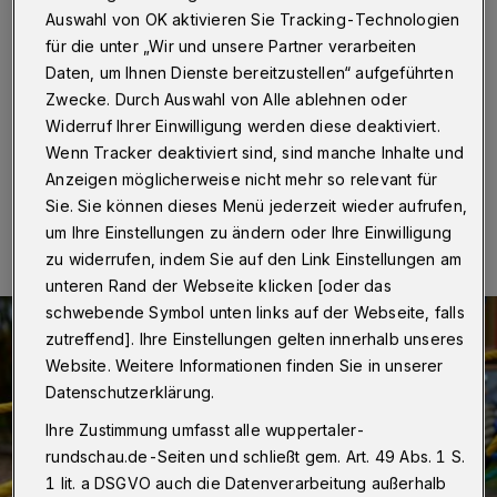
Tage geschlossen
Auswahl von OK aktivieren Sie Tracking-Technologien
für die unter „Wir und unsere Partner verarbeiten
Wuppertal
·
Der Spielplatz Schönebeck bleibt vom 10.
Daten, um Ihnen Dienste bereitzustellen“ aufgeführten
bis zum 14. März 2025 gesperrt. Grund sind Arbeiten
Zwecke. Durch Auswahl von Alle ablehnen oder
der Wuppertaler Stadtwerke (WSW).
Widerruf Ihrer Einwilligung werden diese deaktiviert.
Wenn Tracker deaktiviert sind, sind manche Inhalte und
Anzeigen möglicherweise nicht mehr so relevant für
05.03.2025 , 15:30 Uhr
Eine Minute Lesezeit
Sie. Sie können dieses Menü jederzeit wieder aufrufen,
um Ihre Einstellungen zu ändern oder Ihre Einwilligung
zu widerrufen, indem Sie auf den Link Einstellungen am
unteren Rand der Webseite klicken [oder das
schwebende Symbol unten links auf der Webseite, falls
zutreffend]. Ihre Einstellungen gelten innerhalb unseres
Website. Weitere Informationen finden Sie in unserer
Datenschutzerklärung.
Ihre Zustimmung umfasst alle wuppertaler-
rundschau.de-Seiten und schließt gem. Art. 49 Abs. 1 S.
1 lit. a DSGVO auch die Datenverarbeitung außerhalb