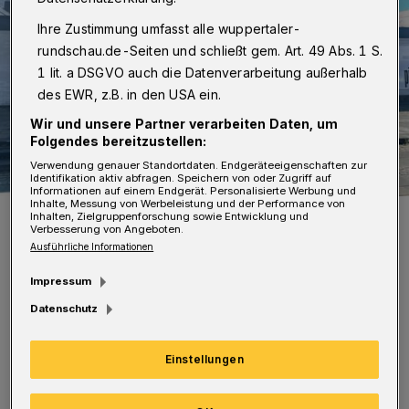
Ihre Zustimmung umfasst alle wuppertaler-
rundschau.de-Seiten und schließt gem. Art. 49 Abs. 1 S.
1 lit. a DSGVO auch die Datenverarbeitung außerhalb
des EWR, z.B. in den USA ein.
Wir und unsere Partner verarbeiten Daten, um
Folgendes bereitzustellen:
Verwendung genauer Standortdaten. Endgeräteeigenschaften zur
Identifikation aktiv abfragen. Speichern von oder Zugriff auf
Informationen auf einem Endgerät. Personalisierte Werbung und
Inhalte, Messung von Werbeleistung und der Performance von
Das Pina-Bausch-Zentrum soll ins Schauspielhaus ziehen.
Inhalten, Zielgruppenforschung sowie Entwicklung und
Verbesserung von Angeboten.
Foto: Wuppertaler Rundschau/Simone Bahrmann
Ausführliche Informationen
Impressum
Datenschutz
Die Linke legt nach eigenen Angaben „großen
Einstellungen
Wert auf ein geordnetes
Ausschreibungsverfahren, da durch diesen