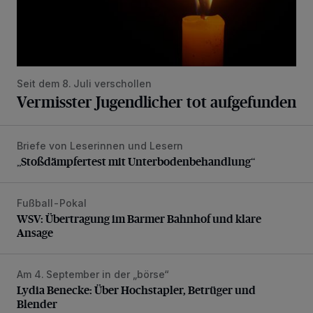
Seit dem 8. Juli verschollen
Vermisster Jugendlicher tot aufgefunden
Briefe von Leserinnen und Lesern
„Stoßdämpfertest mit Unterbodenbehandlung“
„Stoßdämpfertest mit Unterbodenbehandlung“
Fußball-Pokal
WSV: Übertragung im Barmer Bahnhof und klare Ansage
WSV: Übertragung im Barmer Bahnhof und klare
Ansage
Am 4. September in der „börse“
Lydia Benecke: Über Hochstapler, Betrüger und Blender
Lydia Benecke: Über Hochstapler, Betrüger und
Blender