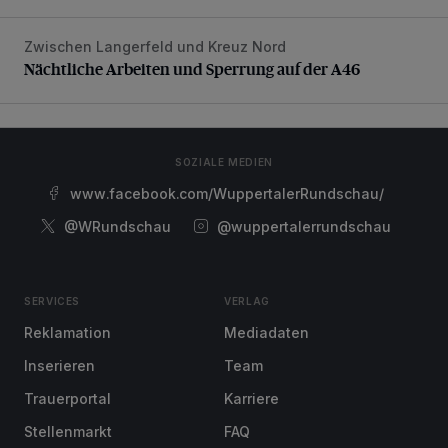
Zwischen Langerfeld und Kreuz Nord
Nächtliche Arbeiten und Sperrung auf der A46
Nächtliche Arbeiten und Sperrung auf der A46
SOZIALE MEDIEN
www.facebook.com/WuppertalerRundschau/
@WRundschau
@wuppertalerrundschau
SERVICES
VERLAG
Reklamation
Mediadaten
Inserieren
Team
Trauerportal
Karriere
Stellenmarkt
FAQ