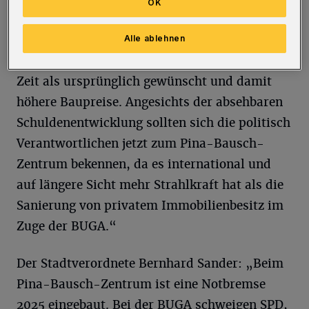
OK
Wettbewerb die Qualität bei der Sanierung des
Schauspielhauses zu einem Tanz-Zentrum
Alle ablehnen
sichergestellt werden kann. Das kostet mehr
Zeit als ursprünglich gewünscht und damit
höhere Baupreise. Angesichts der absehbaren
Schuldenentwicklung sollten sich die politisch
Verantwortlichen jetzt zum Pina-Bausch-
Zentrum bekennen, da es international und
auf längere Sicht mehr Strahlkraft hat als die
Sanierung von privatem Immobilienbesitz im
Zuge der BUGA.“
Der Stadtverordnete Bernhard Sander: „Beim
Pina-Bausch-Zentrum ist eine Notbremse
2025 eingebaut. Bei der BUGA schweigen SPD,