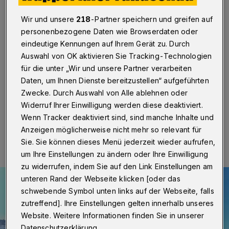
vor BUGA
Wir und unsere
218
-Partner speichern und greifen auf
Wuppertal
·
Die Linke spricht sich dafür aus, dem Bau
personenbezogene Daten wie Browserdaten oder
des Pina-Bausch-Zentrums den Vorrang vor der
eindeutige Kennungen auf Ihrem Gerät zu. Durch
Bundesgartenschau 2031 zu geben. Wuppertal könne
Auswahl von OK aktivieren Sie Tracking-Technologien
sich keine zwei Leuchtturm-Projekte leisten. Zuvor war
das Zuständigkeit für das Zentrum vom Kämmerer zum
für die unter „Wir und unsere Partner verarbeiten
Kulturdezernenten gewechselt.
Daten, um Ihnen Dienste bereitzustellen“ aufgeführten
Zwecke. Durch Auswahl von Alle ablehnen oder
Widerruf Ihrer Einwilligung werden diese deaktiviert.
Wenn Tracker deaktiviert sind, sind manche Inhalte und
04.04.2023 , 08:30 Uhr
Eine Minute Lesezeit
Anzeigen möglicherweise nicht mehr so relevant für
Sie. Sie können dieses Menü jederzeit wieder aufrufen,
um Ihre Einstellungen zu ändern oder Ihre Einwilligung
zu widerrufen, indem Sie auf den Link Einstellungen am
unteren Rand der Webseite klicken [oder das
schwebende Symbol unten links auf der Webseite, falls
zutreffend]. Ihre Einstellungen gelten innerhalb unseres
Website. Weitere Informationen finden Sie in unserer
Datenschutzerklärung.