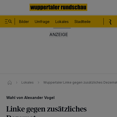
Bilder
Umfrage
Lokales
Stadtteile
Sport
Le
Lokales
Wuppertaler Linke gegen zusätzliches Dezernat
Wahl von Alexander Vogel
Linke gegen zusätzliches