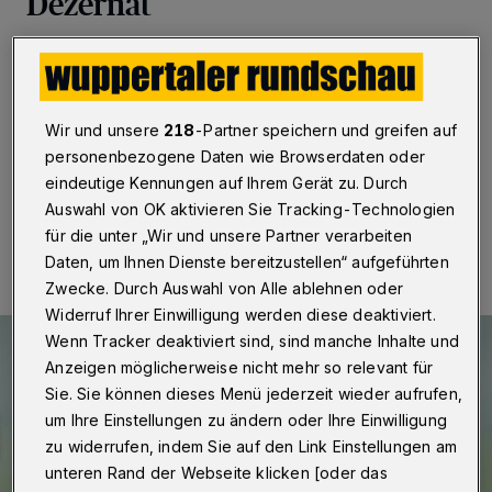
Dezernat
Wuppertal
·
Die Wuppertaler Linke lehnt die Wahl von
Alexander Vogel zum Beigeordneten für das
neugebildete Dezernat für Personal, Digitalisierung und
Wirtschaft ab.
Wir und unsere
218
-Partner speichern und greifen auf
personenbezogene Daten wie Browserdaten oder
eindeutige Kennungen auf Ihrem Gerät zu. Durch
Auswahl von OK aktivieren Sie Tracking-Technologien
07.06.2023 , 07:30 Uhr
Eine Minute Lesezeit
für die unter „Wir und unsere Partner verarbeiten
Daten, um Ihnen Dienste bereitzustellen“ aufgeführten
Zwecke. Durch Auswahl von Alle ablehnen oder
Widerruf Ihrer Einwilligung werden diese deaktiviert.
Wenn Tracker deaktiviert sind, sind manche Inhalte und
Anzeigen möglicherweise nicht mehr so relevant für
Sie. Sie können dieses Menü jederzeit wieder aufrufen,
um Ihre Einstellungen zu ändern oder Ihre Einwilligung
zu widerrufen, indem Sie auf den Link Einstellungen am
unteren Rand der Webseite klicken [oder das