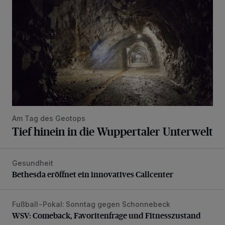
Am Tag des Geotops
Tief hinein in die Wuppertaler Unterwelt
Gesundheit
Bethesda eröffnet ein innovatives Callcenter
Bethesda eröffnet ein innovatives Callcenter
Fußball-Pokal: Sonntag gegen Schonnebeck
WSV: Comeback, Favoritenfrage und Fitnesszustand
WSV: Comeback, Favoritenfrage und Fitnesszustand