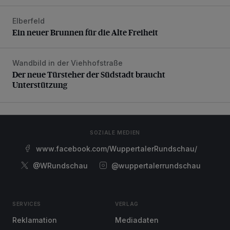
Elberfeld
Ein neuer Brunnen für die Alte Freiheit
Ein neuer Brunnen für die Alte Freiheit
Wandbild in der Viehhofstraße
Der neue Türsteher der Südstadt braucht Unterstützung
Der neue Türsteher der Südstadt braucht
Unterstützung
SOZIALE MEDIEN
www.facebook.com/WuppertalerRundschau/
@WRundschau
@wuppertalerrundschau
SERVICES
VERLAG
Reklamation
Mediadaten