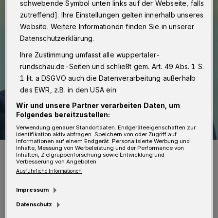
schwebende Symbol unten links auf der Webseite, falls
zutreffend]. Ihre Einstellungen gelten innerhalb unseres
Website. Weitere Informationen finden Sie in unserer
Datenschutzerklärung.
Ihre Zustimmung umfasst alle wuppertaler-
rundschau.de-Seiten und schließt gem. Art. 49 Abs. 1 S.
1 lit. a DSGVO auch die Datenverarbeitung außerhalb
des EWR, z.B. in den USA ein.
Wir und unsere Partner verarbeiten Daten, um
Folgendes bereitzustellen:
Verwendung genauer Standortdaten. Endgeräteeigenschaften zur
Identifikation aktiv abfragen. Speichern von oder Zugriff auf
Informationen auf einem Endgerät. Personalisierte Werbung und
Inhalte, Messung von Werbeleistung und der Performance von
Der designierte Beigeordnete Alexander Vogel.
Inhalten, Zielgruppenforschung sowie Entwicklung und
Foto: Stadt Köln
Verbesserung von Angeboten.
Ausführliche Informationen
Impressum
Datenschutz