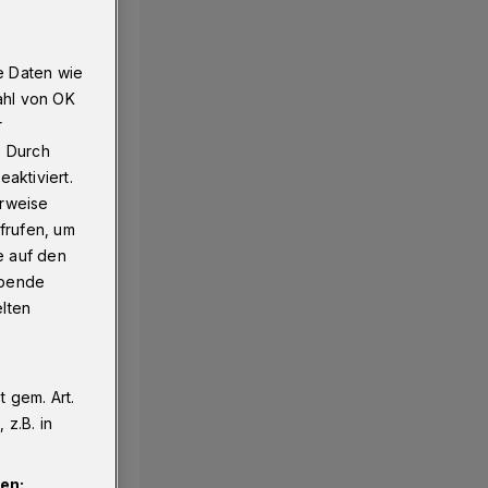
e Daten wie
ahl von OK
r
. Durch
aktiviert.
erweise
frufen, um
e auf den
ebende
elten
 gem. Art.
z.B. in
en: