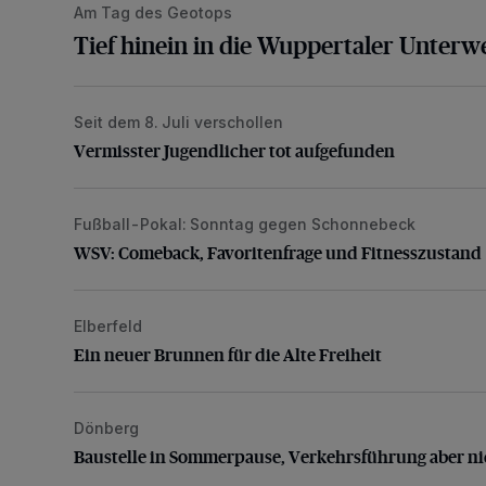
Am Tag des Geotops
Tief hinein in die Wuppertaler Unterwe
Seit dem 8. Juli verschollen
Vermisster Jugendlicher tot aufgefunden
Vermisster Jugendlicher tot aufgefunden
Fußball-Pokal: Sonntag gegen Schonnebeck
WSV: Comeback, Favoritenfrage und Fitnesszustan
WSV: Comeback, Favoritenfrage und Fitnesszustand
Elberfeld
Ein neuer Brunnen für die Alte Freiheit
Ein neuer Brunnen für die Alte Freiheit
Dönberg
Baustelle in Sommerpause, Verkehrsführung aber nic
Baustelle in Sommerpause, Verkehrsführung aber ni