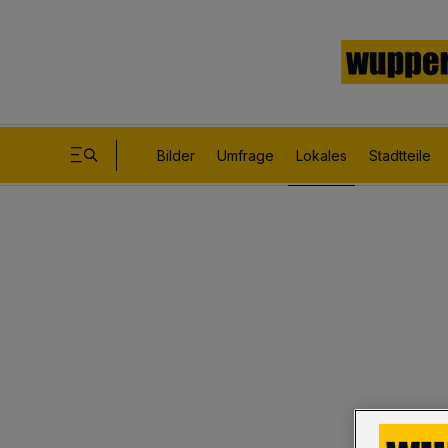
Bilder
Umfrage
Lokales
Stadtteile