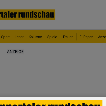
Sport
Leser
Kolumne
Spiele
Trauer
E-Paper
Anze