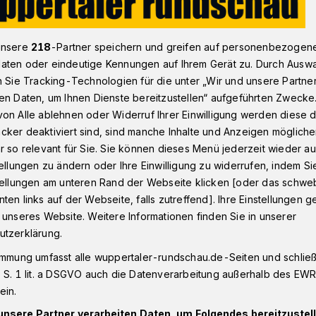
unsere
218
-Partner speichern und greifen auf personenbezogen
: GEW: „Mangel an staatlichen Fortbildungsangeboten“
aten oder eindeutige Kennungen auf Ihrem Gerät zu. Durch Ausw
n Sie Tracking-Technologien für die unter „Wir und unsere Partne
en Daten, um Ihnen Dienste bereitzustellen“ aufgeführten Zwecke
on Alle ablehnen oder Widerruf Ihrer Einwilligung werden diese de
cker deaktiviert sind, sind manche Inhalte und Anzeigen möglich
 an staatlichen
r so relevant für Sie. Sie können dieses Menü jederzeit wieder au
tellungen zu ändern oder Ihre Einwilligung zu widerrufen, indem Si
sangeboten“
stellungen am unteren Rand der Webseite klicken [oder das schw
ten links auf der Webseite, falls zutreffend]. Ihre Einstellungen g
 unseres Website. Weitere Informationen finden Sie in unserer
utzerklärung.
ft Erziehung und Wissenschaft (GEW)
erwaltung vor, sich mit Blick auf die
immung umfasst alle wuppertaler-rundschau.de-Seiten und schließt
ichend um Fortbildungsangebote für die
 S. 1 lit. a DSGVO auch die Datenverarbeitung außerhalb des EWR, 
Support für alle Schulen zu kümmern.
ein.
igitaler Medien im Unterricht allenfalls
unsere Partner verarbeiten Daten, um Folgendes bereitzustell