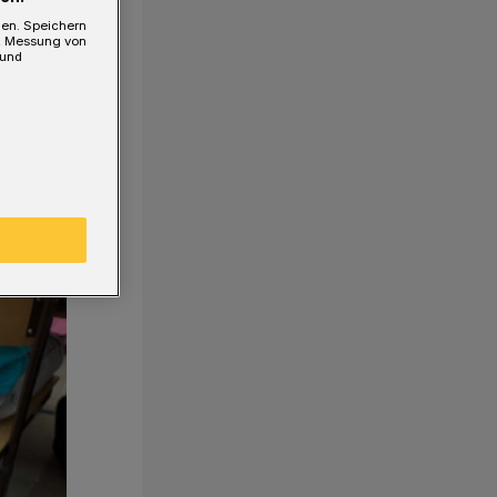
gen. Speichern
e, Messung von
 und