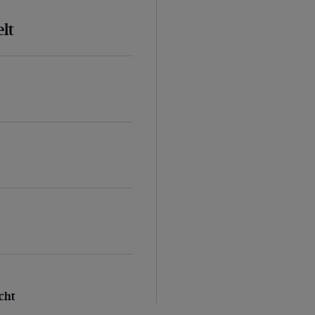
lt
d
ht
cht