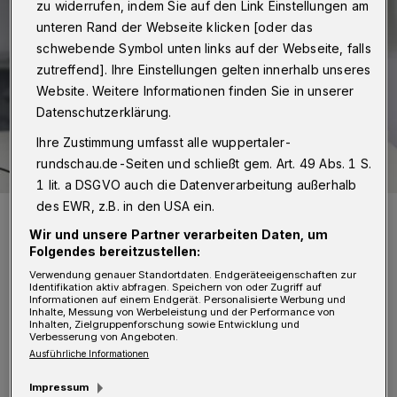
zu widerrufen, indem Sie auf den Link Einstellungen am
unteren Rand der Webseite klicken [oder das
schwebende Symbol unten links auf der Webseite, falls
zutreffend]. Ihre Einstellungen gelten innerhalb unseres
Website. Weitere Informationen finden Sie in unserer
Datenschutzerklärung.
Ihre Zustimmung umfasst alle wuppertaler-
rundschau.de-Seiten und schließt gem. Art. 49 Abs. 1 S.
1 lit. a DSGVO auch die Datenverarbeitung außerhalb
des EWR, z.B. in den USA ein.
Symbolbild.
Foto: asuraneo
Wir und unsere Partner verarbeiten Daten, um
Folgendes bereitzustellen:
Verwendung genauer Standortdaten. Endgeräteeigenschaften zur
Identifikation aktiv abfragen. Speichern von oder Zugriff auf
Informationen auf einem Endgerät. Personalisierte Werbung und
Inhalte, Messung von Werbeleistung und der Performance von
Inhalten, Zielgruppenforschung sowie Entwicklung und
Verbesserung von Angeboten.
„Eine Umfrage der GEW im Herbst, in einer
Ausführliche Informationen
Zeit also, als Schulen ständig mit
Impressum