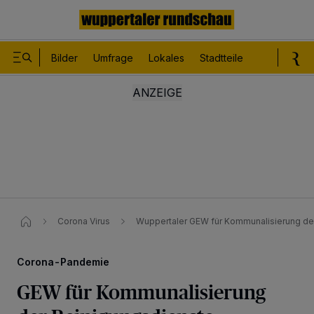
Bilder
Umfrage
Lokales
Stadtteile
Sport
Le
Corona Virus
Wuppertaler GEW für Kommunalisierung de
Corona-Pandemie
GEW für Kommunalisierung