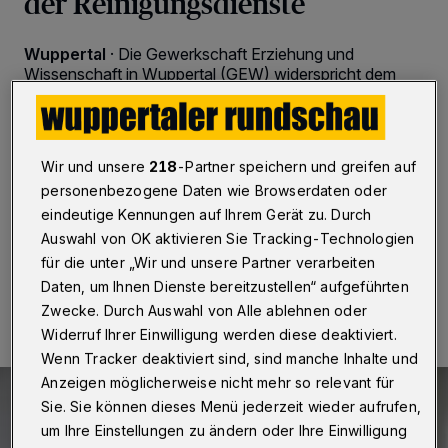
der Reinigungsdienste
Wuppertal
·
Die Gewerkschaft Erziehung und
Wissenschaft in Wuppertal (GEW) widerspricht dem
Gebäudemanagement beim Thema Schulreinigung
während der Corona-Pandemie. Die Aussage, dass
Türklinken, Tische und Kontaktflächen auch im
Lockdown geputzt würden, sei irreführend. Diese
Wir und unsere
218
-Partner speichern und greifen auf
Standards seien in der Pandemiezeit mit
personenbezogene Daten wie Browserdaten oder
Präsenzunterricht „keineswegs so gelaufen“.
eindeutige Kennungen auf Ihrem Gerät zu. Durch
Auswahl von OK aktivieren Sie Tracking-Technologien
für die unter „Wir und unsere Partner verarbeiten
03.02.2021 , 19:52 Uhr
2 Minuten Lesezeit
Daten, um Ihnen Dienste bereitzustellen“ aufgeführten
Zwecke. Durch Auswahl von Alle ablehnen oder
Widerruf Ihrer Einwilligung werden diese deaktiviert.
Wenn Tracker deaktiviert sind, sind manche Inhalte und
Anzeigen möglicherweise nicht mehr so relevant für
Sie. Sie können dieses Menü jederzeit wieder aufrufen,
um Ihre Einstellungen zu ändern oder Ihre Einwilligung