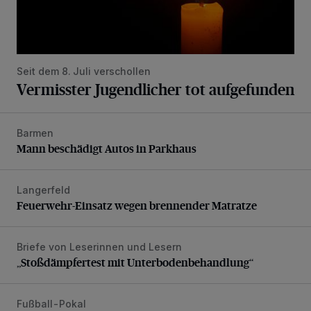
Seit dem 8. Juli verschollen
Vermisster Jugendlicher tot aufgefunden
Barmen
Mann beschädigt Autos in Parkhaus
Mann beschädigt Autos in Parkhaus
Langerfeld
Feuerwehr-Einsatz wegen brennender Matratze
Feuerwehr-Einsatz wegen brennender Matratze
Briefe von Leserinnen und Lesern
„Stoßdämpfertest mit Unterbodenbehandlung“
„Stoßdämpfertest mit Unterbodenbehandlung“
Fußball-Pokal
WSV: Übertragung im Barmer Bahnhof und klare Ansage