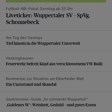
Fußball-NR-Pokal: Sonntag ab 15 Uhr
Liveticker: Wuppertaler SV – SpVg.
Schonnebeck
Am Tag des Geotops
Tief hinein in die Wuppertaler Unterwelt
Tief hinein in die Wuppertaler Unterwelt
Heckinghausen
Feuerwehr befreit Kind aus verschlossenem VW Bulli
Feuerwehr befreit Kind aus verschlossenem VW Bulli
Kommentar zur Situation am Elberfelder Wall
Ein Unzustand und Skandal
Ein Unzustand und Skandal
Gastronomie-Guide „So schmeckt Wuppertal!“
„Goldenes W“: Weisheit, Geduld – und gutes Essen
„Goldenes W“: Weisheit, Geduld – und gutes Essen