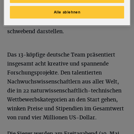
Augmented-Reality-Projektor am Wettbewerb
Alle ablehnen
teil. Durch seine Erfindung lassen sich
dreidimensionale Objekte virtuell im Raum
schwebend darstellen.
Das 13-köpfige deutsche Team präsentiert
insgesamt acht kreative und spannende
Forschungsprojekte. Den talentierten
Nachwuchswissenschaftlern aus aller Welt,
die in 22 naturwissenschaftlich-technischen
Wettbewerbskategorien an den Start gehen,
winken Preise und Stipendien im Gesamtwert
von rund vier Millionen US-Dollar.
Die Sieger werden am Freitagabend (19. Mai