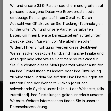
Wettbewerb in LA
Wir und unsere
218
-Partner speichern und greifen auf
personenbezogene Daten wie Browserdaten oder
Wuppertal / Los Angeles
·
Bei der 68. "Intel
eindeutige Kennungen auf Ihrem Gerät zu. Durch
International Science and Engineering Fair” (Intel ISEF)
in Los Angeles messen sich ab Sonntag (14. Mai
Auswahl von OK aktivieren Sie Tracking-Technologien
2017) 13 Preisträger von "Jugend forscht" mit rund
für die unter „Wir und unsere Partner verarbeiten
1.700 jungen Wissenschaftlern aus mehr als 75
Daten, um Ihnen Dienste bereitzustellen“ aufgeführten
Ländern.
Zwecke. Durch Auswahl von Alle ablehnen oder
Widerruf Ihrer Einwilligung werden diese deaktiviert.
Wenn Tracker deaktiviert sind, sind manche Inhalte und
12.05.2017 , 10:06 Uhr
Eine Minute Lesezeit
Anzeigen möglicherweise nicht mehr so relevant für
Sie. Sie können dieses Menü jederzeit wieder aufrufen,
um Ihre Einstellungen zu ändern oder Ihre Einwilligung
zu widerrufen, indem Sie auf den Link Einstellungen am
unteren Rand der Webseite klicken [oder das
schwebende Symbol unten links auf der Webseite, falls
zutreffend]. Ihre Einstellungen gelten innerhalb unseres
Website. Weitere Informationen finden Sie in unserer
Datenschutzerklärung.