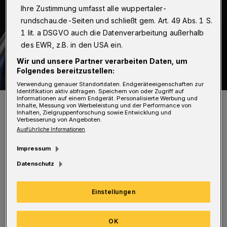
Ihre Zustimmung umfasst alle wuppertaler-
rundschau.de-Seiten und schließt gem. Art. 49 Abs. 1 S.
1 lit. a DSGVO auch die Datenverarbeitung außerhalb
des EWR, z.B. in den USA ein.
Wir und unsere Partner verarbeiten Daten, um
Folgendes bereitzustellen:
Verwendung genauer Standortdaten. Endgeräteeigenschaften zur
Identifikation aktiv abfragen. Speichern von oder Zugriff auf
Informationen auf einem Endgerät. Personalisierte Werbung und
Tobias Gebracht.
Inhalte, Messung von Werbeleistung und der Performance von
Foto: Jugend forscht
Inhalten, Zielgruppenforschung sowie Entwicklung und
Verbesserung von Angeboten.
Ausführliche Informationen
Impressum
Datenschutz
D
arunter ist auch der Wuppertaler Tobias
Gerbracht.
Einstellungen
Der 19-Jährige nimmt mit seinem
OK