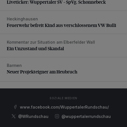
Liveticker: Wuppertaler SV – SpVg. Schonnebeck
Heckinghausen
Feuerwehr befreit Kind aus verschlossenem VW Bulli
Feuerwehr befreit Kind aus verschlossenem VW Bulli
Kommentar zur Situation am Elberfelder Wall
Ein Unzustand und Skandal
Ein Unzustand und Skandal
Barmen
Neuer Projekteigner am Heubruch
Neuer Projekteigner am Heubruch
SOZIALE MEDIEN
www.facebook.com/WuppertalerRundschau/
@WRundschau
@wuppertalerrundschau