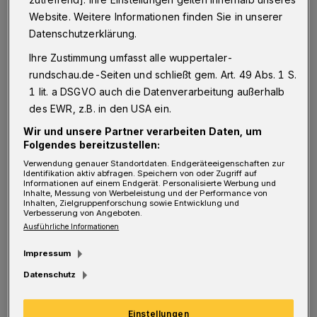
F
Website. Weitere Informationen finden Sie in unserer
ür das, was am Döppersberg entstehen
Datenschutzerklärung.
soll, fand Uni-Kanzler Roland Kischkel
Ihre Zustimmung umfasst alle wuppertaler-
heute (1. Februar 2021) bei einer
rundschau.de-Seiten und schließt gem. Art. 49 Abs. 1 S.
Pressekonferenz aller Beteiligten im Barmer
1 lit. a DSGVO auch die Datenverarbeitung außerhalb
Rathaus das schöne Bild einer „WG“, die sich
des EWR, z.B. in den USA ein.
unter dem Dach des historischen Komplexes
Wir und unsere Partner verarbeiten Daten, um
Folgendes bereitzustellen:
in Wuppertaler Bestlage gründen soll.
Verwendung genauer Standortdaten. Endgeräteeigenschaften zur
Ankermieter wäre dabei die Stadt, die auf
Identifikation aktiv abfragen. Speichern von oder Zugriff auf
Informationen auf einem Endgerät. Personalisierte Werbung und
10.000 Quadratmetern Fläche 790 Mitarbeiter
Inhalte, Messung von Werbeleistung und der Performance von
Inhalten, Zielgruppenforschung sowie Entwicklung und
aus mehreren Ämtern zusammenziehen und
Verbesserung von Angeboten.
Ausführliche Informationen
damit eine neue zentrale Service-Anlaufstelle
für Bürger schaffen will. Konkret sollen das
Impressum
bisher am Steinweg in Barmen ansässige
Datenschutz
Einwohnermeldeamt (ausgenommen die
Einstellungen