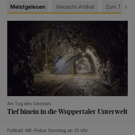
Meistgelesen
Neueste Artikel
Zum Thema
Tief hinein in die Wuppertaler Unterwelt
Am Tag des Geotops
Tief hinein in die Wuppertaler Unterwelt
Fußball-NR-Pokal: Sonntag ab 15 Uhr
Liveticker: Wuppertaler SV – SpVg. Schonnebeck