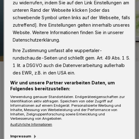
zu widerrufen, indem Sie auf den Link Einstellungen am
unteren Rand der Webseite klicken [oder das
schwebende Symbol unten links auf der Webseite, falls
zutreffend]. Ihre Einstellungen gelten innerhalb unseres
Website. Weitere Informationen finden Sie in unserer
Datenschutzerklärung.
Ihre Zustimmung umfasst alle wuppertaler-
rundschau.de-Seiten und schließt gem. Art. 49 Abs. 1 S.
1 lit. a DSGVO auch die Datenverarbeitung außerhalb
Wuppertals Oberbürgermeisterin Miriam Scherff.
des EWR, z.B. in den USA ein.
Foto: Stadt Wuppertal
Wir und unsere Partner verarbeiten Daten, um
Folgendes bereitzustellen:
Verwendung genauer Standortdaten. Endgeräteeigenschaften zur
Identifikation aktiv abfragen. Speichern von oder Zugriff auf
Informationen auf einem Endgerät. Personalisierte Werbung und
W
Inhalte, Messung von Werbeleistung und der Performance von
ie steht es angesichts globaler
Inhalten, Zielgruppenforschung sowie Entwicklung und
Verbesserung von Angeboten.
Herausforderungen um die
Ausführliche Informationen
wirtschaftliche Entwicklung Wuppertals? Ihre
Impressum