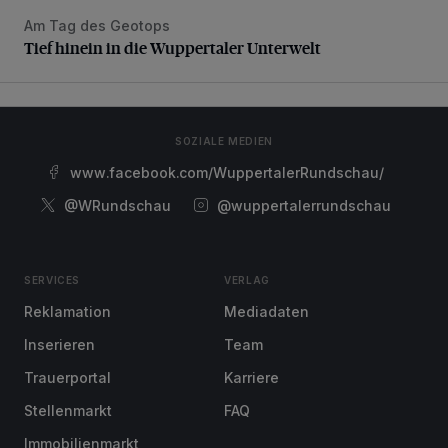
Am Tag des Geotops
Tief hinein in die Wuppertaler Unterwelt
Tief hinein in die Wuppertaler Unterwelt
SOZIALE MEDIEN
www.facebook.com/WuppertalerRundschau/
@WRundschau
@wuppertalerrundschau
SERVICES
VERLAG
Reklamation
Mediadaten
Inserieren
Team
Trauerportal
Karriere
Stellenmarkt
FAQ
Immobilienmarkt