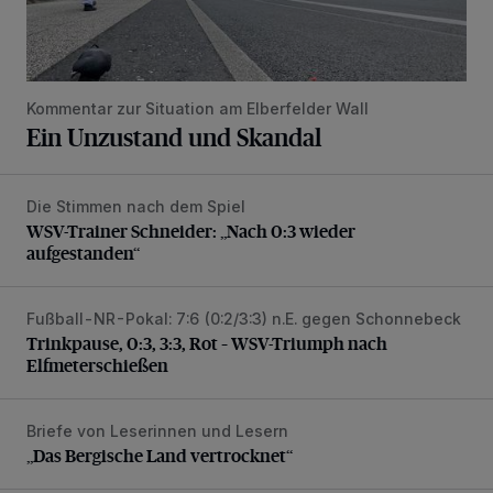
Kommentar zur Situation am Elberfelder Wall
Ein Unzustand und Skandal
Die Stimmen nach dem Spiel
WSV-Trainer Schneider: „Nach 0:3 wieder aufgestanden“
WSV-Trainer Schneider: „Nach 0:3 wieder
aufgestanden“
Fußball-NR-Pokal: 7:6 (0:2/3:3) n.E. gegen Schonnebeck
Trinkpause, 0:3, 3:3, Rot – WSV-Triumph nach Elfmetersc
Trinkpause, 0:3, 3:3, Rot – WSV-Triumph nach
Elfmeterschießen
Briefe von Leserinnen und Lesern
„Das Bergische Land vertrocknet“
„Das Bergische Land vertrocknet“