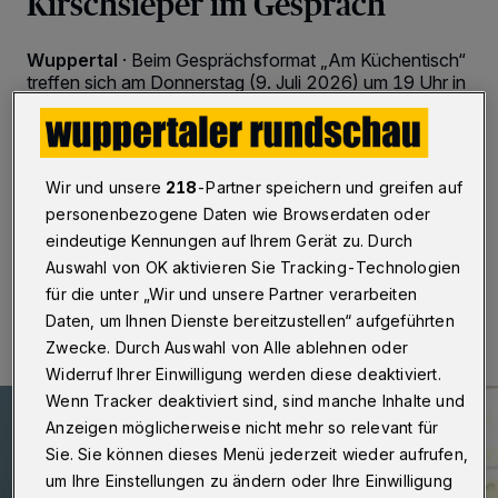
Kirschsieper im Gespräch
Wuppertal
·
Beim Gesprächsformat „Am Küchentisch“
treffen sich am Donnerstag (9. Juli 2026) um 19 Uhr in
der Bandfabrik an der Schwelmer Straße 133
Oberbürgermeisterin Miriam Scherff und der
Wuppertaler Wirtschafts-Experte Stefan Kirschsieper.
Das Thema des Abends lautet „Die wirtschaftliche
Wir und unsere
218
-Partner speichern und greifen auf
Entwicklung Wuppertals und ihre Innovationskraft“.
personenbezogene Daten wie Browserdaten oder
eindeutige Kennungen auf Ihrem Gerät zu. Durch
Auswahl von OK aktivieren Sie Tracking-Technologien
06.07.2026 , 17:30 Uhr
Eine Minute Lesezeit
für die unter „Wir und unsere Partner verarbeiten
Daten, um Ihnen Dienste bereitzustellen“ aufgeführten
Zwecke. Durch Auswahl von Alle ablehnen oder
Widerruf Ihrer Einwilligung werden diese deaktiviert.
Wenn Tracker deaktiviert sind, sind manche Inhalte und
Anzeigen möglicherweise nicht mehr so relevant für
Sie. Sie können dieses Menü jederzeit wieder aufrufen,
um Ihre Einstellungen zu ändern oder Ihre Einwilligung