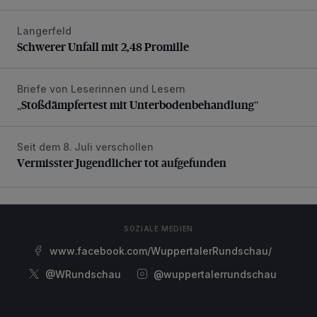
Langerfeld
Schwerer Unfall mit 2,48 Promille
Schwerer Unfall mit 2,48 Promille
Briefe von Leserinnen und Lesern
„Stoßdämpfertest mit Unterbodenbehandlung“
„Stoßdämpfertest mit Unterbodenbehandlung“
Seit dem 8. Juli verschollen
Vermisster Jugendlicher tot aufgefunden
Vermisster Jugendlicher tot aufgefunden
SOZIALE MEDIEN
www.facebook.com/WuppertalerRundschau/
@WRundschau
@wuppertalerrundschau