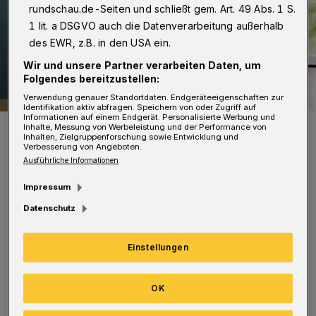
rundschau.de-Seiten und schließt gem. Art. 49 Abs. 1 S.
1 lit. a DSGVO auch die Datenverarbeitung außerhalb
des EWR, z.B. in den USA ein.
Wir und unsere Partner verarbeiten Daten, um
Folgendes bereitzustellen:
Verwendung genauer Standortdaten. Endgeräteeigenschaften zur
Identifikation aktiv abfragen. Speichern von oder Zugriff auf
Informationen auf einem Endgerät. Personalisierte Werbung und
Oberbürgermeisterin Miriam Scherff.
Inhalte, Messung von Werbeleistung und der Performance von
Inhalten, Zielgruppenforschung sowie Entwicklung und
Foto: Stadt Wuppertal
Verbesserung von Angeboten.
Ausführliche Informationen
Impressum
Datenschutz
Von 17 bis 18 Uhr können Kinder zwischen 6
Einstellungen
und 13 Jahren ins Rathaus Barmen kommen
und persönlich mit Miriam Scherff reden.
OK
„Kinder erleben unsere Stadt aus einer ganz