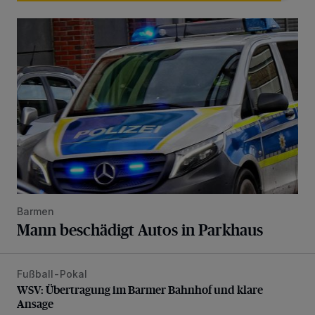
Mann beschädigt Autos in Parkhaus
Barmen
Mann beschädigt Autos in Parkhaus
Fußball-Pokal
WSV: Übertragung im Barmer Bahnhof und klare Ansage
WSV: Übertragung im Barmer Bahnhof und klare
Ansage